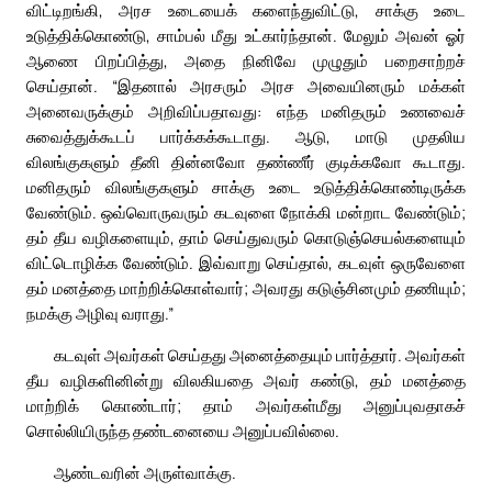
விட்டிறங்கி, அரச உடையைக் களைந்துவிட்டு, சாக்கு உடை
உடுத்திக்கொண்டு, சாம்பல் மீது உட்கார்ந்தான். மேலும் அவன் ஓர்
ஆணை பிறப்பித்து, அதை நினிவே முழுதும் பறைசாற்றச்
செய்தான். “இதனால் அரசரும் அரச அவையினரும் மக்கள்
அனைவருக்கும் அறிவிப்பதாவது: எந்த மனிதரும் உணவைச்
சுவைத்துக்கூடப் பார்க்கக்கூடாது. ஆடு, மாடு முதலிய
விலங்குகளும் தீனி தின்னவோ தண்ணீர் குடிக்கவோ கூடாது.
மனிதரும் விலங்குகளும் சாக்கு உடை உடுத்திக்கொண்டிருக்க
வேண்டும். ஒவ்வொருவரும் கடவுளை நோக்கி மன்றாட வேண்டும்;
தம் தீய வழிகளையும், தாம் செய்துவரும் கொடுஞ்செயல்களையும்
விட்டொழிக்க வேண்டும். இவ்வாறு செய்தால், கடவுள் ஒருவேளை
தம் மனத்தை மாற்றிக்கொள்வார்; அவரது கடுஞ்சினமும் தணியும்;
நமக்கு அழிவு வராது.”
கடவுள் அவர்கள் செய்தது அனைத்தையும் பார்த்தார். அவர்கள்
தீய வழிகளினின்று விலகியதை அவர் கண்டு, தம் மனத்தை
மாற்றிக் கொண்டார்; தாம் அவர்கள்மீது அனுப்புவதாகச்
சொல்லியிருந்த தண்டனையை அனுப்பவில்லை.
ஆண்டவரின் அருள்வாக்கு.