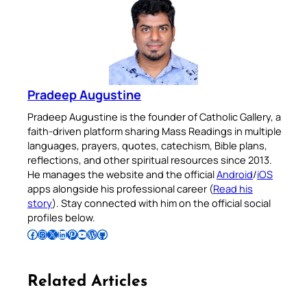
Pradeep Augustine
Pradeep Augustine is the founder of Catholic Gallery, a
faith-driven platform sharing Mass Readings in multiple
languages, prayers, quotes, catechism, Bible plans,
reflections, and other spiritual resources since 2013.
He manages the website and the official
Android
/
iOS
apps alongside his professional career (
Read his
story
). Stay connected with him on the official social
profiles below.
Follow Pradeep on Facebook
Follow Pradeep on Instagram
Follow Pradeep on X
Follow Pradeep on LinkedIn
Follow Pradeep on Pinterest
Subscribe to Pradeep’s Youtube Channel
Follow Pradeep on WordPress
Follow Pradeep on GitHub
Related Articles