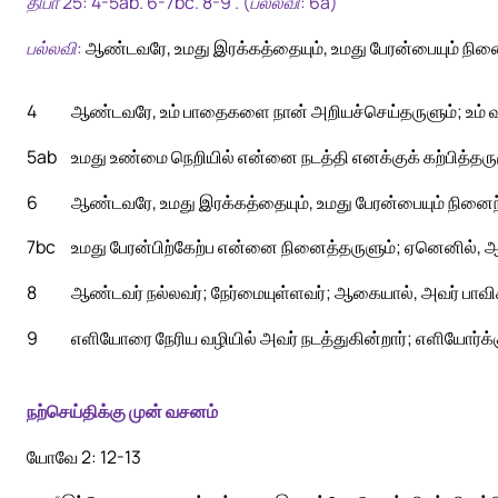
திபா 25: 4-5ab. 6-7bc. 8-9 . (பல்லவி: 6a)
பல்லவி:
ஆண்டவரே, உமது இரக்கத்தையும், உமது பேரன்பையும் நினை
4
ஆண்டவரே, உம் பாதைகளை நான் அறியச்செய்தருளும்; உம் வ
5ab
உமது உண்மை நெறியில் என்னை நடத்தி எனக்குக் கற்பித்தருளும
6
ஆண்டவரே, உமது இரக்கத்தையும், உமது பேரன்பையும் நி
7bc
உமது பேரன்பிற்கேற்ப என்னை நினைத்தருளும்; ஏனெனில், ஆ
8
ஆண்டவர் நல்லவர்; நேர்மையுள்ளவர்; ஆகையால், அவர் பாவிகள
9
எளியோரை நேரிய வழியில் அவர் நடத்துகின்றார்; எளியோர்க்கு
நற்செய்திக்கு முன் வசனம்
யோவே 2: 12-13