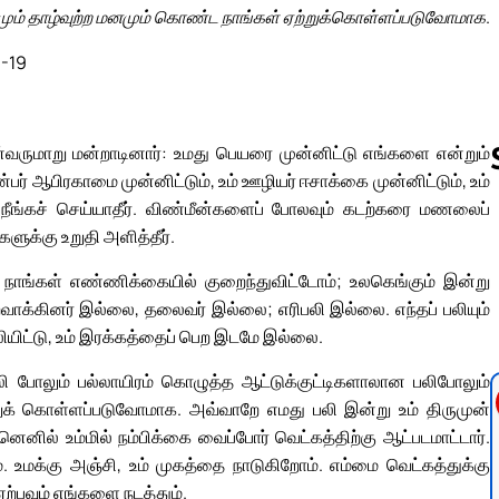
ும் தாழ்வுற்ற மனமும் கொண்ட நாங்கள் ஏற்றுக்கொள்ளப்படுவோமாக.
1-19
பின்வருமாறு மன்றாடினார்: உமது பெயரை முன்னிட்டு எங்களை என்றும்
ன்பர் ஆபிரகாமை முன்னிட்டும், உம் ஊழியர் ஈசாக்கை முன்னிட்டும், உம்
 நீங்கச் செய்யாதீர். விண்மீன்களைப் போலவும் கடற்கரை மணலைப்
ுக்கு உறுதி அளித்தீர்.
Follow us 
ாங்கள் எண்ணிக்கையில் குறைந்துவிட்டோம்; உலகெங்கும் இன்று
ாக்கினர் இல்லை, தலைவர் இல்லை; எரிபலி இல்லை. எந்தப் பலியும்
ிட்டு, உம் இரக்கத்தைப் பெற இடமே இல்லை.
ி போலும் பல்லாயிரம் கொழுத்த ஆட்டுக்குட்டிகளாலான பலிபோலும்
றுக் கொள்ளப்படுவோமாக. அவ்வாறே எமது பலி இன்று உம் திருமுன்
ில் உம்மில் நம்பிக்கை வைப்போர் வெட்கத்திற்கு ஆட்படமாட்டார்.
். உமக்கு அஞ்சி, உம் முகத்தை நாடுகிறோம். எம்மை வெட்கத்துக்கு
ு ஏற்பவும் எங்களை நடத்தும்.