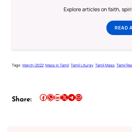
Explore articles on faith, spi
READ 
Tags:
March-2022
Mass in Tamil
Tamil Liturgy
Tamil Mass
Tamil Re
Share this article on Facebook
Share this article on WhatsApp
Share this article on LinkedIn
Share this article on X
Share this article on Telegram
Email this Article
Share: