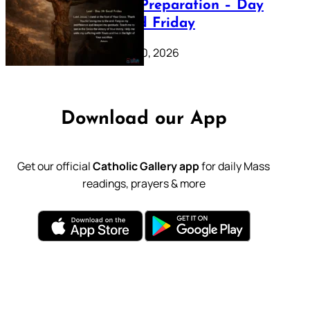
Lenten Preparation – Day
39: Good Friday
February 20, 2026
Download our App
Get our official
Catholic Gallery app
for daily Mass
readings, prayers & more