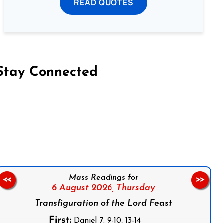
READ QUOTES
Stay Connected
on Facebook
Follow us on Instagram
Follow us on X
Subscribe to our YouTube Channel
Follow us on WhatsApp
Mass Readings for
<<
>>
6 August 2026,
Thursday
Transfiguration of the Lord Feast
First:
Daniel 7: 9-10, 13-14