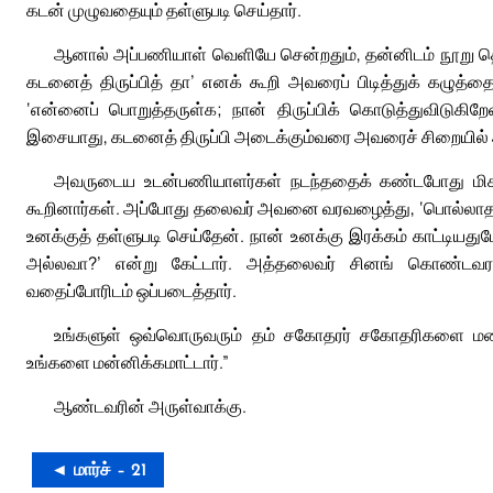
கடன் முழுவதையும் தள்ளுபடி செய்தார்.
ஆனால் அப்பணியாள் வெளியே சென்றதும், தன்னிடம் நூறு தென
கடனைத் திருப்பித் தா’ எனக் கூறி அவரைப் பிடித்துக் கழுத
‘என்னைப் பொறுத்தருள்க; நான் திருப்பிக் கொடுத்துவிடுகி
இசையாது, கடனைத் திருப்பி அடைக்கும்வரை அவரைச் சிறையில்
அவருடைய உடன்பணியாளர்கள் நடந்ததைக் கண்டபோது மிகவும
கூறினார்கள். அப்போது தலைவர் அவனை வரவழைத்து, ‘பொல்லாத
உனக்குத் தள்ளுபடி செய்தேன். நான் உனக்கு இரக்கம் காட்டியதுப
அல்லவா?’ என்று கேட்டார். அத்தலைவர் சினங் கொண்ட
வதைப்போரிடம் ஒப்படைத்தார்.
உங்களுள் ஒவ்வொருவரும் தம் சகோதரர் சகோதரிகளை மனமா
உங்களை மன்னிக்கமாட்டார்.”
ஆண்டவரின் அருள்வாக்கு.
◄ மார்ச் – 21