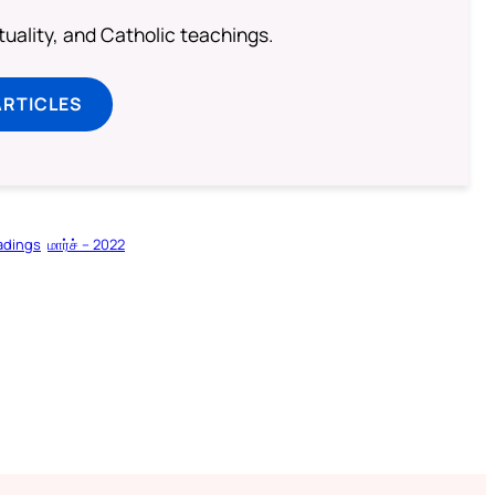
rituality, and Catholic teachings.
ARTICLES
adings
மார்ச் – 2022