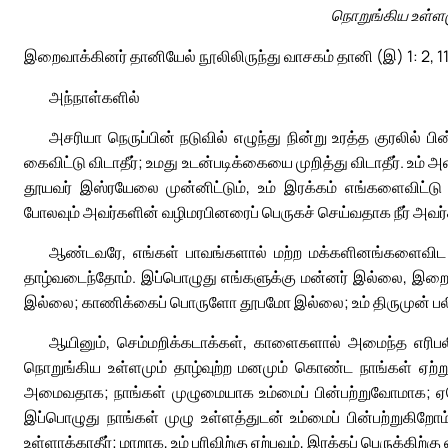
நொறுங்கிய உள்ளம
இறைவாக்கினர் தானியேல் நூலிலிருந்து வாசகம் தானி (இ) 1: 2, 1
அந்நாள்களில்
அசரியா நெருப்பின் நடுவில் எழுந்து நின்று உரத்த குரலில் 
கைவிட்டு விடாதீர்; உமது உடன்படிக்கையை முறித்து விடாதீர். உம் அ
தூயவர் இஸ்ரயேலை முன்னிட்டும், உம் இரக்கம் எங்களைவிட்டு
போலவும் அவர்களின் வழிமரபினரைப் பெருகச் செய்வதாக நீர் அவர்கள
ஆண்டவரே, எங்கள் பாவங்களால் மற்ற மக்களினங்களைவிட ந
தாழ்வடைந்தோம். இப்பொழுது எங்களுக்கு மன்னர் இல்லை, இறைவ
இல்லை; காணிக்கைப் பொருளோ தூபமோ இல்லை; உம் திருமுன் பலிய
ஆயினும், செம்மறிக்கடாக்கள், காளைகளால் அமைந்த எரிபல
நொறுங்கிய உள்ளமும் தாழ்வுற்ற மனமும் கொண்ட நாங்கள் ஏற்
அமைவதாக; நாங்கள் முழுமையாக உம்மைப் பின்பற்றுவோமாக; ஏனென
இப்பொழுது நாங்கள் முழு உள்ளத்துடன் உம்மைப் பின்பற்றுகிறோம
உள்ளாக்காதீர்; மாறாக, உம் பரிவிற்கு ஏற்பவும், இரக்கப் பெருக்கிற்க