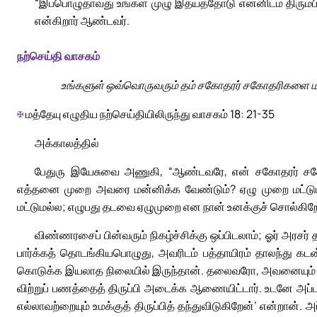
“இப்பொழுதாவது உங்கள் முழு இதயத்தோடு என்னிடம் திரும்பி 
என்கிறார் ஆண்டவர்.
நற்செய்தி வாசகம்
உங்களுள் ஒவ்வொருவரும் தம் சகோதரர் சகோதரிகளை மனமா
✠
மத்தேயு எழுதிய நற்செய்தியிலிருந்து வாசகம் 18: 21-35
அக்காலத்தில்
பேதுரு இயேசுவை அணுகி, “ஆண்டவரே, என் சகோதரர் சகோத
எத்தனை முறை அவரை மன்னிக்க வேண்டும்? ஏழு முறை மட்டுமா?
மட்டுமல்ல; எழுபது தடவை ஏழுமுறை என நான் உனக்குச் சொல்கிற
விண்ணரசைப் பின்வரும் நிகழ்ச்சிக்கு ஒப்பிடலாம்; ஓர் அரசர்
பார்க்கத் தொடங்கியபொழுது, அவரிடம் பத்தாயிரம் தாலந்து க
கொடுக்க இயலாத நிலையில் இருந்தான். தலைவரோ, அவனையும்
விற்றுப் பணத்தைத் திருப்பி அடைக்க ஆணையிட்டார். உடனே அப்ப
எல்லாவற்றையும் உமக்குத் திருப்பித் தந்துவிடுகிறேன்’ என்ற