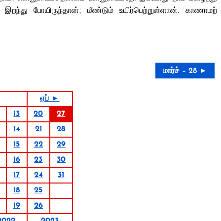
ந்து போயிருந்தான்; மீண்டும் உயிர்பெற்றுள்ளான். காணாமற்
மார்ச் – 28 ►
ஏப் ►
13
20
27
14
21
28
15
22
29
16
23
30
17
24
31
18
25
19
26