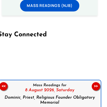
MASS READINGS (NJB)
Stay Connected
on Facebook
Follow us on Instagram
Follow us on X
Subscribe to our YouTube Channel
Follow us on WhatsApp
Mass Readings for
<<
>>
8 August 2026,
Saturday
Dominic, Priest, Religious Founder Obligatory
Memorial