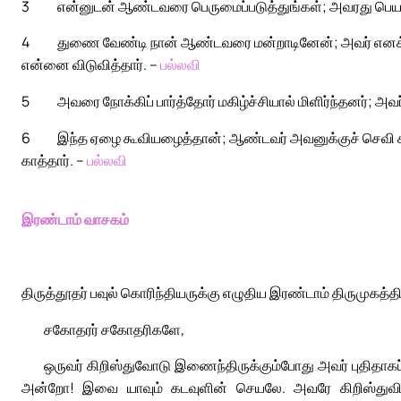
3
என்னுடன் ஆண்டவரை பெருமைப்படுத்துங்கள்; அவரது பெயர
4
துணை வேண்டி நான் ஆண்டவரை மன்றாடினேன்; அவர் எனக்கு
என்னை விடுவித்தார். –
பல்லவி
5
அவரை நோக்கிப் பார்த்தோர் மகிழ்ச்சியால் மிளிர்ந்தனர்; 
6
இந்த ஏழை கூவியழைத்தான்; ஆண்டவர் அவனுக்குச் செவி சாய
காத்தார். –
பல்லவி
இரண்டாம் வாசகம்
திருத்தூதர் பவுல் கொரிந்தியருக்கு எழுதிய இரண்டாம் திருமுகத்தி
சகோதரர் சகோதரிகளே,
ஒருவர் கிறிஸ்துவோடு இணைந்திருக்கும்போது அவர் புதிதாகப்
அன்றோ! இவை யாவும் கடவுளின் செயலே. அவரே கிறிஸ்துவின் வ