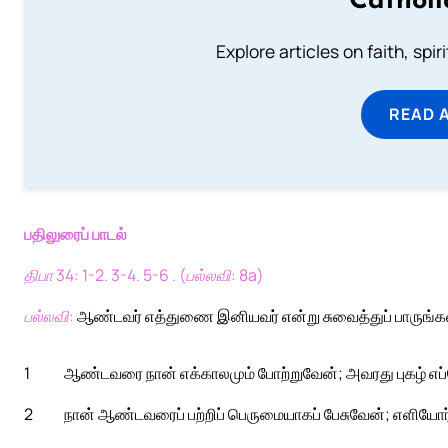
Catholi
Explore articles on faith, spi
READ 
பதிலுரைப் பாடல்
திபா 34: 1-2. 3-4. 5-6 . (பல்லவி: 8a)
பல்லவி:
ஆண்டவர் எத்துணை இனியவர் என்று சுவைத்துப் பாருங்கள
1
ஆண்டவரை நான் எக்காலமும் போற்றுவேன்; அவரது புகழ் எப்ப
2
நான் ஆண்டவரைப் பற்றிப் பெருமையாகப் பேசுவேன்; எளியோர்