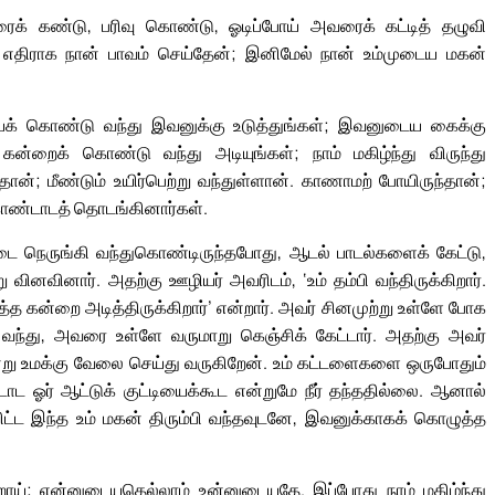
 கண்டு, பரிவு கொண்டு, ஓடிப்போய் அவரைக் கட்டித் தழுவி
ும் எதிராக நான் பாவம் செய்தேன்; இனிமேல் நான் உம்முடைய மகன்
் கொண்டு வந்து இவனுக்கு உடுத்துங்கள்; இவனுடைய கைக்கு
 கன்றைக் கொண்டு வந்து அடியுங்கள்; நாம் மகிழ்ந்து விருந்து
; மீண்டும் உயிர்பெற்று வந்துள்ளான். காணாமற் போயிருந்தான்;
ு கொண்டாடத் தொடங்கினார்கள்.
ட்டை நெருங்கி வந்துகொண்டிருந்தபோது, ஆடல் பாடல்களைக் கேட்டு,
னவினார். அதற்கு ஊழியர் அவரிடம், ‘உம் தம்பி வந்திருக்கிறார்.
ுத்த கன்றை அடித்திருக்கிறார்’ என்றார். அவர் சினமுற்று உள்ளே போக
வந்து, அவரை உள்ளே வருமாறு கெஞ்சிக் கேட்டார். அதற்கு அவர்
ு உமக்கு வேலை செய்து வருகிறேன். உம் கட்டளைகளை ஒருபோதும்
ாட ஓர் ஆட்டுக் குட்டியைக்கூட என்றுமே நீர் தந்ததில்லை. ஆனால்
ிட்ட இந்த உம் மகன் திரும்பி வந்தவுடனே, இவனுக்காகக் கொழுத்த
ிறாய்; என்னுடையதெல்லாம் உன்னுடையதே. இப்போது நாம் மகிழ்ந்து