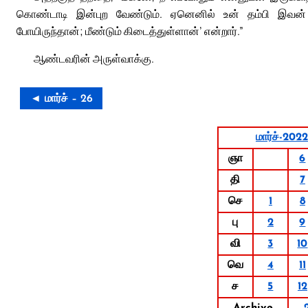
கொண்டாடி இன்புற வேண்டும். ஏனெனில் உன் தம்பி இவன் இற
போயிருந்தான்; மீண்டும் கிடைத்துள்ளான்’ என்றார்.”
ஆண்டவரின் அருள்வாக்கு.
◄ மார்ச் – 26
மார்ச்-2022
ஞா
6
தி
7
செ
1
8
பு
2
9
வி
3
10
வெ
4
11
ச
5
12