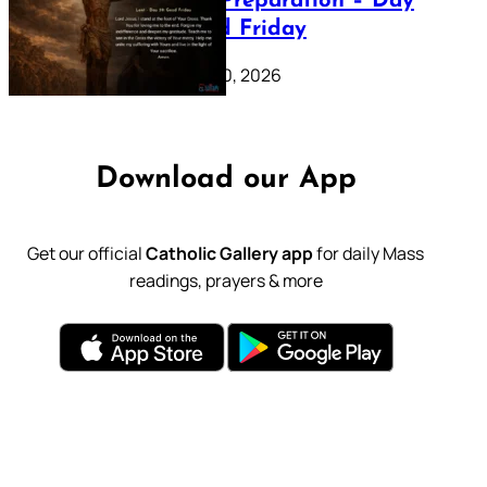
Lenten Preparation – Day
39: Good Friday
February 20, 2026
Download our App
Get our official
Catholic Gallery app
for daily Mass
readings, prayers & more