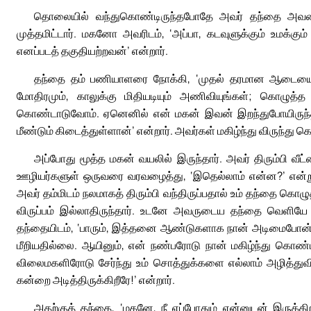
தொலையில் வந்துகொண்டிருந்தபோதே அவர் தந்தை அவரைக்
முத்தமிட்டார். மகனோ அவரிடம், ‘அப்பா, கடவுளுக்கும் உமக்க
எனப்படத் தகுதியற்றவன்’ என்றார்.
தந்தை தம் பணியாளரை நோக்கி, ‘முதல் தரமான ஆடையைக
மோதிரமும், காலுக்கு மிதியடியும் அணிவியுங்கள்; கொழுத்த
கொண்டாடுவோம். ஏனெனில் என் மகன் இவன் இறந்துபோயிருந்தான்
மீண்டும் கிடைத்துள்ளான்’ என்றார். அவர்கள் மகிழ்ந்து விருந்த
அப்போது மூத்த மகன் வயலில் இருந்தார். அவர் திரும்பி வீ
ஊழியர்களுள் ஒருவரை வரவழைத்து, ‘இதெல்லாம் என்ன?’ என்று வி
அவர் தம்மிடம் நலமாகத் திரும்பி வந்திருப்பதால் உம் தந்தை கொழ
விருப்பம் இல்லாதிருந்தார். உடனே அவருடைய தந்தை வெளியே 
தந்தையிடம், ‘பாரும், இத்தனை ஆண்டுகளாக நான் அடிமைபோன்ற
மீறியதில்லை. ஆயினும், என் நண்பரோடு நான் மகிழ்ந்து கொண்ட
விலைமகளிரோடு சேர்ந்து உம் சொத்துக்களை எல்லாம் அழித்துவ
கன்றை அடித்திருக்கிறீரே!’ என்றார்.
அதற்குத் தந்தை, ‘மகனே, நீ எப்போதும் என்னுடன் இருக்க