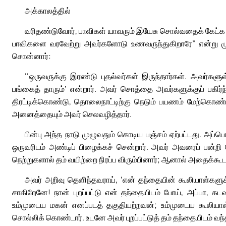
அக்காலத்தில்
வரிதண்டுவோர், பாவிகள் யாவரும் இயேசு சொல்வதைக் கேட்க அவ
பாவிகளை வரவேற்று அவர்களோடு உணவருந்துகிறாரே” என்று ம
சொன்னார்:
‘‘ஒருவருக்கு இரண்டு புதல்வர்கள் இருந்தார்கள். அவர்க
பங்கைத் தாரும்’ என்றார். அவர் சொத்தை அவர்களுக்குப் பகிர
திரட்டிக்கொண்டு, தொலைநாட்டிற்கு நெடும் பயணம் மேற்கொண்டா
அனைத்தையும் அவர் செலவழித்தார்.
பின்பு அந்த நாடு முழுவதும் கொடிய பஞ்சம் ஏற்பட்டது. அப்
ஒருவரிடம் அண்டிப் பிழைக்கச் சென்றார். அவர் அவரைப் பன்றி ம
நெற்றுகளால் தம் வயிற்றை நிரப்ப விரும்பினார்; ஆனால் அதைக்கூ
அவர் அறிவு தெளிந்தவராய், ‘என் தந்தையின் கூலியாள்களுக
சாகிறேனே! நான் புறப்பட்டு என் தந்தையிடம் போய், அப்பா, கட
உம்முடைய மகன் எனப்படத் தகுதியற்றவன்; உம்முடைய கூலிய
சொல்லிக் கொண்டார். உடனே அவர் புறப்பட்டுத் தம் தந்தையிடம் வந்த