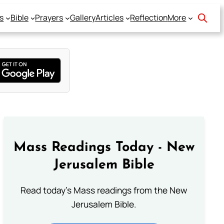
s
Bible
Prayers
Gallery
Articles
Reflection
More
Mass Readings Today - New
Jerusalem Bible
Read today's Mass readings from the New
Jerusalem Bible.