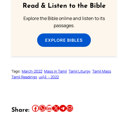
Read & Listen to the Bible
Explore the Bible online and listen to its
passages.
EXPLORE BIBLES
Tags:
March-2022
Mass in Tamil
Tamil Liturgy
Tamil Mass
Tamil Readings
மார்ச் – 2022
Share this article on Facebook
Share this article on WhatsApp
Share this article on LinkedIn
Share this article on X
Share this article on Telegram
Email this Article
Share: