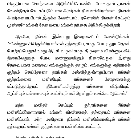
மிகுதியான சொற்களை அடுக்கிக்கொண்டே போவதால் தங்கள்
வேண்டுதல் கேட்கப்படும் என அவர்கள் நினைக்கிறார்கள். நீங்கள்
அவர்களைப்போல் இருக்க வேண்டாம். ஏனெனில் நீங்கள் கேட்கும்
முன்னரே உங்கள் தேவையை உங்கள் தந்தை அறிந்திருக்கிறார்.
ஆகவே, நீங்கள் இவ்வாறு இறைவனிடம் வேண்டுங்கள்:
“விண்ணுலகிலிருக்கிற எங்கள் தந்தையே, உமது பெயர் தூயதெனப்
போற்றப்பெறுக! உமது ஆட்சி வருக! உமது திருவுளம் விண்ணுலகில்
நிறைவேறுவது போல மண்ணுலகிலும் நிறைவேறுக! இன்று
தேவையான உணவை எங்களுக்குத் தாரும். எங்களுக்கு எதிராகக்
குற்றம் செய்தோரை நாங்கள் மன்னித்துள்ளதுபோல எங்கள்
குற்றங்களை மன்னியும். எங்களைச் சோதனைக்கு
உட்படுத்தாதேயும், தீயோனிடமிருந்து எங்களை விடுவியும்.
ஆட்சியும் வல்லமையும் மாட்சியும் என்றென்றும் உமக்கே. ஆமென்.”
மற்ற மனிதர் செய்யும் குற்றங்களை நீங்கள்
மன்னிப்பீர்களானால் உங்கள் விண்ணகத் தந்தையும் உங்களை
மன்னிப்பார். மற்ற மனிதரை நீங்கள் மன்னிக்காவிடில் உங்கள்
தந்தையும் உங்கள் குற்றங்களை மன்னிக்க மாட்டார்.
ஆண்டவரின் அருள்வாக்கு.