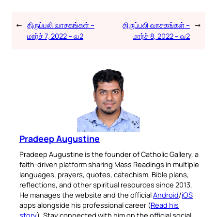
←
திருப்பலி வாசகங்கள் –
திருப்பலி வாசகங்கள் –
→
மார்ச் 7, 2022 – வ2
மார்ச் 8, 2022 – வ2
Pradeep Augustine
Pradeep Augustine is the founder of Catholic Gallery, a
faith-driven platform sharing Mass Readings in multiple
languages, prayers, quotes, catechism, Bible plans,
reflections, and other spiritual resources since 2013.
He manages the website and the official
Android
/
iOS
apps alongside his professional career (
Read his
story
). Stay connected with him on the official social