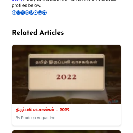
profiles below.
Follow Pradeep on Facebook
Follow Pradeep on Instagram
Follow Pradeep on X
Follow Pradeep on LinkedIn
Follow Pradeep on Pinterest
Subscribe to Pradeep’s Youtube Channel
Follow Pradeep on WordPress
Follow Pradeep on GitHub
Related Articles
திருப்பலி வாசகங்கள் – 2022
By Pradeep Augustine