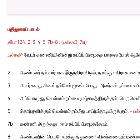
பதிலுரைப் பாடல்
திபா 124: 2-3. 4-5. 7b-8 . (பல்லவி: 7a)
பல்லவி:
வேடர் கண்ணியினின்று தப்பிப் பிழைத்த பறவை போல் ஆன
2
ஆண்டவர் நம் சார்பாக இருந்திராவிடில், நமக்கு எதிராக மனி
3
அவர்களது சினம் நம்மேல் மூண்டபோது, அவர்கள் நம்மை உயிரோ
4
அப்பொழுது, வெள்ளம் நம்மை மூழ்கடித்திருக்கும்; பெருவெள்ள
5
கொந்தளிக்கும் வெள்ளம் நம்மீது பாய்ந்தோடியிருக்கும். –
பல
7b
கண்ணி அறுந்தது; நாம் தப்பிப் பிழைத்தோம்.
8
ஆண்டவரின் பெயரே நமக்குத் துணை! விண்ணையும் மண்ணை