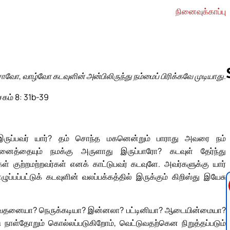
நினைவுக்காப்பு
சாவோ, வாழ்வோ கடவுளின் அன்பிலிருந்து நம்மைப் பிரிக்கவே முடியாது.
சகம் 8: 31b-39
Follow us 
க இருப்பவர் யார்? தம் சொந்த மகனென்றும் பாராது அவரை நம்
ைத்தையும் நமக்கு அருளாது இருப்பாரோ? கடவுள் தேர்ந்து
ள் குற்றமற்றவர்கள் எனக் காட்டுபவர் கடவுளே. அவர்களுக்கு யார்
ப்பப்பட்டுக் கடவுளின் வலப்பக்கத்தில் இருக்கும் கிறிஸ்து இயேசு
எது? வேதனையா? நெருக்கடியா? இன்னலா? பட்டினியா? ஆடையின்மையா?
டு நாள்தோறும் கொல்லப்படுகிறோம், வெட்டுவதற்கென நிறுத்தப்படும்