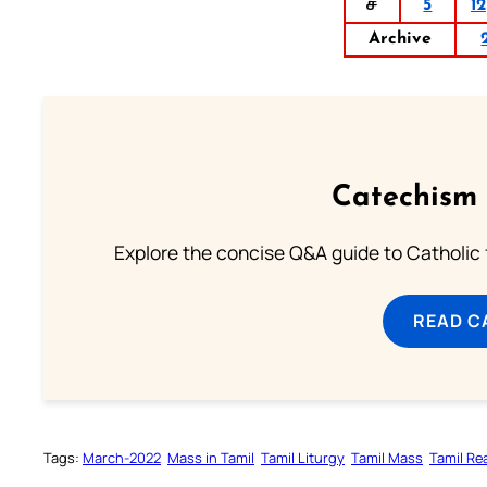
ச
5
12
Archive
Catechism 
Explore the concise Q&A guide to Catholic f
READ C
Tags:
March-2022
Mass in Tamil
Tamil Liturgy
Tamil Mass
Tamil Re