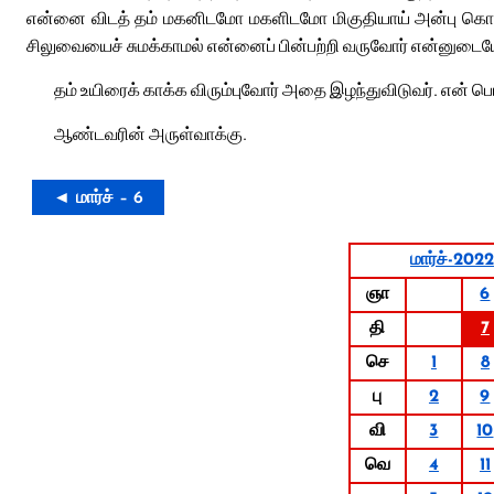
என்னை விடத் தம் மகனிடமோ மகளிடமோ மிகுதியாய் அன்பு கொண்
சிலுவையைச் சுமக்காமல் என்னைப் பின்பற்றி வருவோர் என்னுடையோ
தம் உயிரைக் காக்க விரும்புவோர் அதை இழந்துவிடுவர். என் 
ஆண்டவரின் அருள்வாக்கு.
◄ மார்ச் – 6
மார்ச்-2022
ஞா
6
தி
7
செ
1
8
பு
2
9
வி
3
10
வெ
4
11