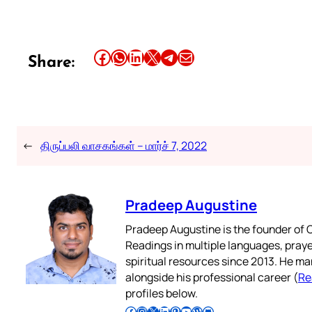
Share this article on Facebook
Share this article on WhatsApp
Share this article on LinkedIn
Share this article on X
Share this article on Telegram
Email this Article
Share:
←
திருப்பலி வாசகங்கள் – மார்ச் 7, 2022
Pradeep Augustine
Pradeep Augustine is the founder of C
Readings in multiple languages, praye
spiritual resources since 2013. He ma
alongside his professional career (
Re
profiles below.
Follow Pradeep on Facebook
Follow Pradeep on Instagram
Follow Pradeep on X
Follow Pradeep on LinkedIn
Follow Pradeep on Pinterest
Subscribe to Pradeep’s Youtube Channel
Follow Pradeep on WordPress
Follow Pradeep on GitHub