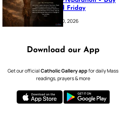
Lenten Preparation – Day
39: Good Friday
February 20, 2026
Download our App
Get our official
Catholic Gallery app
for daily Mass
readings, prayers & more