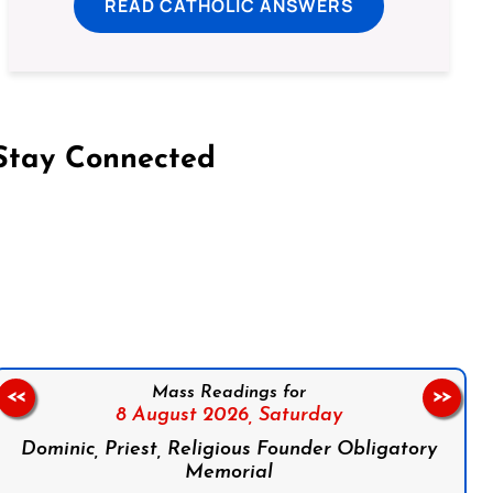
READ CATHOLIC ANSWERS
Stay Connected
on Facebook
Follow us on Instagram
Follow us on X
Subscribe to our YouTube Channel
Follow us on WhatsApp
Mass Readings for
<<
>>
8 August 2026,
Saturday
Dominic, Priest, Religious Founder Obligatory
Memorial