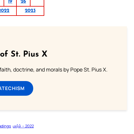
19
26
2022
2023
of St. Pius X
aith, doctrine, and morals by Pope St. Pius X.
ATECHISM
adings
மார்ச் – 2022