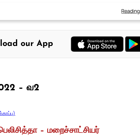
Reading
load our App
 2022 – வ2
்காப்பு)
பெலிசித்தா – மறைச்சாட்சியர்