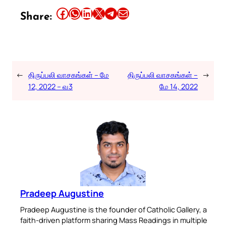
Share this article on Facebook
Share this article on WhatsApp
Share this article on LinkedIn
Share this article on X
Share this article on Telegram
Email this Article
Share:
←
திருப்பலி வாசகங்கள் – மே
திருப்பலி வாசகங்கள் –
→
12, 2022 – வ3
மே 14, 2022
Pradeep Augustine
Pradeep Augustine is the founder of Catholic Gallery, a
faith-driven platform sharing Mass Readings in multiple