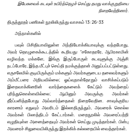
இயேசுவைக் கடவுள் உயிர்த்தெழச் செய்து தமது வாக்குறுதியை
நிறைவேற்றினார்.
திருத்தூதர் பணிகள் நூலிலிருந்து வாசகம் 13: 26-33
அந்நாள்களில்
பவுல் பிசிதியாவிலுள்ள அந்தியோக்கியாவுக்கு வந்தபோது,
அவர் தொழுகைக்கூடத்தில் கூறியது: “சகோதரரே, ஆபிரகாமின்
வழிவந்த மக்களே, இங்கு இருப்போருள் கடவுளுக்கு அஞ்சி
நடப்போரே, இந்த மீட்புச் செய்தி நமக்குத்தான் அனுப்பப்பட்டுள்ளது.
எருசலேமில் குடியிருக்கும் மக்களும் அவர்களுடைய தலைவர்களும்
அம்மீட்பரை அறியவில்லை; ஓய்வுநாள்தோறும் வாசிக்கப்படும்
இறைவாக்கினரின் வார்த்தைகளைக் கேட்டும் அவற்றைப்
புரிந்துகொள்ளவில்லை; ஆயினும் அவருக்கு அவர்கள்
தீர்ப்பளித்தபோது அவ்வார்த்தைகள் நிறைவேறின. சாவுக்குரிய
காரணம் எதுவும் அவரிடம் இல்லாதிருந்தும், அவரைக் கொல்ல
அவர்கள் பிலாத்திடம் கேட்டார்கள். மறைநூலில் அவரைப்பற்றி
எழுதியுள்ள அனைத்தையும் அவர்கள் செய்து முடித்தார்கள். பின்பு
அவரைச் சிலுவையிலிருந்து இறக்கிக் கல்லறையில் வைத்தார்கள்.