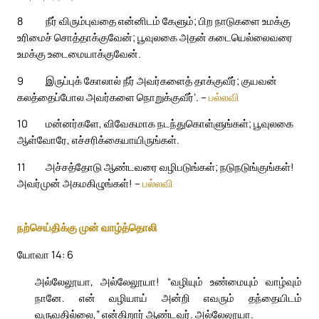
8
நீர் விரும்புவதை என்னிடம் கேளும்; பிற நாடுகளை உமக்கு
உரிமைச் சொத்தாக்குவேன்; பூவுலகை அதன் கடையெல்லைவரை
உமக்கு உடைமையாக்குவேன்.
9
இருப்புக் கோலால் நீர் அவர்களைத் தாக்குவீர்; குயவன்
கலத்தைப்போல அவர்களை நொறுக்குவீர்’. –
பல்லவி
10
மன்னர்களே, விவேகமாக நடந்துகொள்ளுங்கள்; பூவுலகை
ஆள்வோரே, எச்சரிக்கையாயிருங்கள்.
11
அச்சத்தோடு ஆண்டவரை வழிபடுங்கள்; நடுநடுங்குங்கள்!
அவர்முன் அகமகிழுங்கள்! –
பல்லவி
நற்செய்திக்கு முன் வாழ்த்தொலி
யோவா 14: 6
அல்லேலூயா, அல்லேலூயா! “வழியும் உண்மையும் வாழ்வும்
நானே. என் வழியாய் அன்றி எவரும் தந்தையிடம்
வருவதில்லை,” என்கிறார் ஆண்டவர். அல்லேலூயா.