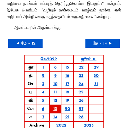
வழியை நாங்கள் எப்படித் தெரிந்துகொள்ள இயலும்?” என்றார்.
இயேசு அவரிடம், “வழியும் உண்மையும் வாழ்வும் நானே. என்
வழியாய் அன்றி எவரும் தந்தையிடம் வருவதில்லை” என்றார்.
ஆண்டவரின் அருள்வாக்கு.
◄ மே – 12
மே – 14 ►
மே-2022
ஜூன் ►
ஞா
1
8
15
22
29
தி
2
9
16
23
30
செ
3
10
17
24
31
பு
4
11
18
25
வி
5
12
19
26
வெ
6
13
20
27
ச
7
14
21
28
Archive
2022
2023