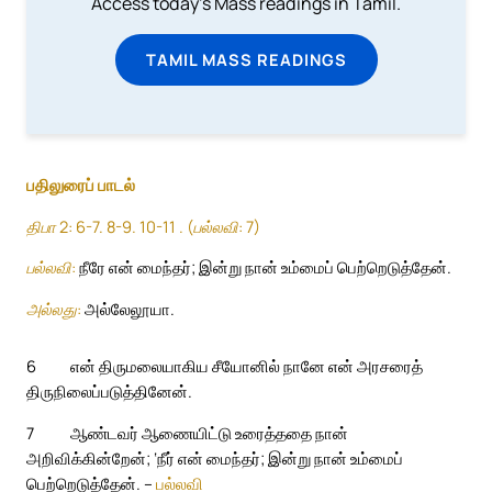
Access today's Mass readings in Tamil.
TAMIL MASS READINGS
பதிலுரைப் பாடல்
திபா 2: 6-7. 8-9. 10-11 . (பல்லவி: 7)
பல்லவி:
நீரே என் மைந்தர்; இன்று நான் உம்மைப் பெற்றெடுத்தேன்.
அல்லது:
அல்லேலூயா.
6
என் திருமலையாகிய சீயோனில் நானே என் அரசரைத்
திருநிலைப்படுத்தினேன்.
7
ஆண்டவர் ஆணையிட்டு உரைத்ததை நான்
அறிவிக்கின்றேன்; ‘நீர் என் மைந்தர்; இன்று நான் உம்மைப்
பெற்றெடுத்தேன். –
பல்லவி