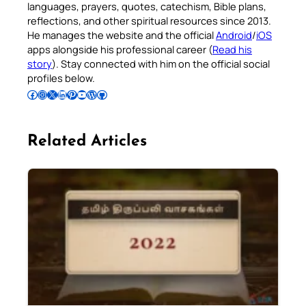
languages, prayers, quotes, catechism, Bible plans,
reflections, and other spiritual resources since 2013.
He manages the website and the official
Android
/
iOS
apps alongside his professional career (
Read his
story
). Stay connected with him on the official social
profiles below.
Follow Pradeep on Facebook
Follow Pradeep on Instagram
Follow Pradeep on X
Follow Pradeep on LinkedIn
Follow Pradeep on Pinterest
Subscribe to Pradeep’s Youtube Channel
Follow Pradeep on WordPress
Follow Pradeep on GitHub
Related Articles