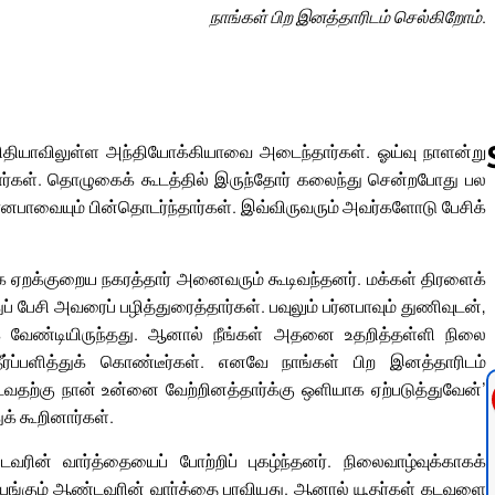
நாங்கள் பிற இனத்தாரிடம் செல்கிறோம்.
ு பிசிதியாவிலுள்ள அந்தியோக்கியாவை அடைந்தார்கள். ஓய்வு நாளன்று
தார்கள். தொழுகைக் கூடத்தில் இருந்தோர் கலைந்து சென்றபோது பல
பர்னபாவையும் பின்தொடர்ந்தார்கள். இவ்விருவரும் அவர்களோடு பேசிக்
Follow us 
க ஏறக்குறைய நகரத்தார் அனைவரும் கூடிவந்தனர். மக்கள் திரளைக்
் பேசி அவரைப் பழித்துரைத்தார்கள். பவுலும் பர்னபாவும் துணிவுடன்,
்க வேண்டியிருந்தது. ஆனால் நீங்கள் அதனை உதறித்தள்ளி நிலை
தீர்ப்பளித்துக் கொண்டீர்கள். எனவே நாங்கள் பிற இனத்தாரிடம்
ைவதற்கு நான் உன்னை வேற்றினத்தார்க்கு ஒளியாக ஏற்படுத்துவேன்’
க் கூறினார்கள்.
ரின் வார்த்தையைப் போற்றிப் புகழ்ந்தனர். நிலைவாழ்வுக்காகக்
யெங்கும் ஆண்டவரின் வார்த்தை பரவியது. ஆனால் யூதர்கள் கடவுளை