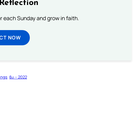
Reflection
or each Sunday and grow in faith.
ECT NOW
ings
மே – 2022