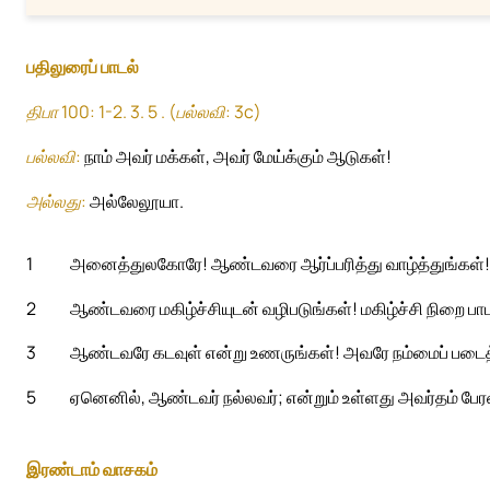
பதிலுரைப் பாடல்
திபா 100: 1-2. 3. 5 . (பல்லவி: 3c)
பல்லவி:
நாம் அவர் மக்கள், அவர் மேய்க்கும் ஆடுகள்!
அல்லது:
அல்லேலூயா.
1
அனைத்துலகோரே! ஆண்டவரை ஆர்ப்பரித்து வாழ்த்துங்கள்!
2
ஆண்டவரை மகிழ்ச்சியுடன் வழிபடுங்கள்! மகிழ்ச்சி நிறை பா
3
ஆண்டவரே கடவுள் என்று உணருங்கள்! அவரே நம்மைப் படைத்தவ
5
ஏனெனில், ஆண்டவர் நல்லவர்; என்றும் உள்ளது அவர்தம் பேர
இரண்டாம் வாசகம்