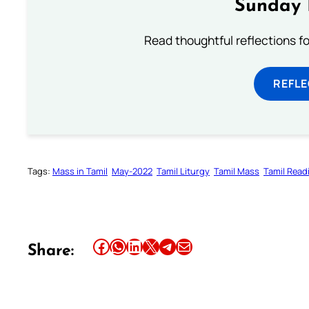
Sunday 
Read thoughtful reflections f
REFL
Tags:
Mass in Tamil
May-2022
Tamil Liturgy
Tamil Mass
Tamil Read
Share this article on Facebook
Share this article on WhatsApp
Share this article on LinkedIn
Share this article on X
Share this article on Telegram
Email this Article
Share: