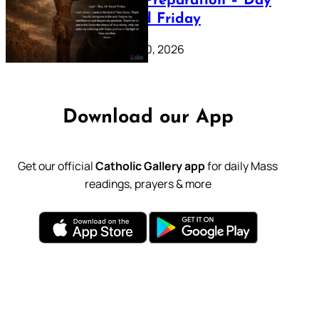
Lenten Preparation – Day
39: Good Friday
February 20, 2026
Download our App
Get our official
Catholic Gallery app
for daily Mass
readings, prayers & more