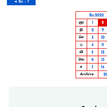
◄ மே – 7
மே-2022
ஞா
1
8
தி
2
9
செ
3
10
பு
4
11
வி
5
12
வெ
6
13
ச
7
14
Archive
2