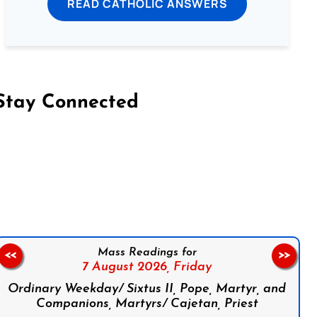
READ CATHOLIC ANSWERS
Stay Connected
on Facebook
Follow us on Instagram
Follow us on X
Subscribe to our YouTube Channel
Follow us on WhatsApp
Mass Readings for
<<
>>
7 August 2026,
Friday
Ordinary Weekday/ Sixtus II, Pope, Martyr, and
Companions, Martyrs/ Cajetan, Priest