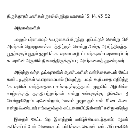
திருத்தூதர் பணிகள் நூலிலிருந்து வாசகம் 13: 14, 43-52
அந்நாள்களில்
பவுலும் பர்னபாவும் பெருகையிலிருந்து புறப்பட்டுச் சென்ற
அவர்கள் தொழுகைக்கூடத்திற்குச் சென்று அங்கு அமர்ந்திருந்
யூதர்களும் யூதம் தழுவிக் கடவுளை வழிபட்டவர்களும் பவுலையும் 
கடவுளின் அருளில் நிலைத்திருக்கும்படி அவர்களைத் தூண்டினர்.
அடுத்து வந்த ஓய்வுநாளில் ஆண்டவரின் வார்த்தையைக் கேட்
கண்ட யூதர்கள் பொறாமையால் நிறைந்து, பவுல் கூறியதை எதிர்த்துப
“கடவுளின் வார்த்தையை உங்களுக்குத்தான் முதலில் அறிவிக
வாழ்வுக்குத் தகுதியற்றவர்கள் என்று உங்களுக்கு நீங்களே 
செல்லுகிறோம். ஏனென்றால், ‘உலகம் முழுவதும் என் மீட்பை அட
என்று ஆண்டவர் எங்களுக்குக் கட்டளையிட்டுள்ளார்” என்று எடுத்து
இதைக் கேட்ட பிற இனத்தார் மகிழ்ச்சியடைந்தனர்; ஆண்டவ
குறிக்கப்பட்டோர் அனைவரும் நம்பிக்கை கொண்டனர். அப்பகுதி