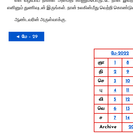
எனினும் துணிவுடன் இருங்கள். நான் உலகின்மீது வெற்றி கொண்டுவி
ஆண்டவரின் அருள்வாக்கு.
◄ மே – 29
மே-2022
ஞா
1
8
தி
2
9
செ
3
10
பு
4
11
வி
5
12
வெ
6
13
ச
7
14
Archive
2