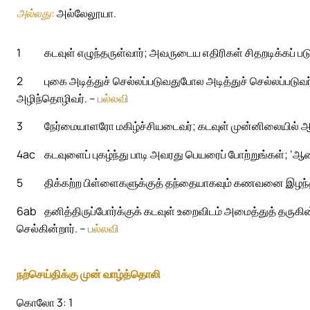
அல்லது:
அல்லேலூயா.
1
கடவுள் எழுந்தருள்வார்; அவருடைய எதிரிகள் சிதறடிக்கப் 
2
புகை அடித்துச் செல்லப்படுவதுபோல அடித்துச் செல்லப்படுவர
அழிந்தொழிவர். –
பல்லவி
3
நேர்மையாளரோ மகிழ்ச்சியடைவர்; கடவுள் முன்னிலையில் ஆர்ப
4ac
கடவுளைப் புகழ்ந்து பாடி அவரது பெயரைப் போற்றுங்கள்; ‘ஆ
5
திக்கற்ற பிள்ளைகளுக்குத் தந்தையாகவும் கணவனை இழந்தாளி
6ab
தனித்திருப்போர்க்குக் கடவுள் உறைவிடம் அமைத்துத் தருகி
செல்கின்றார். –
பல்லவி
நற்செய்திக்கு முன் வாழ்த்தொலி
கொலோ 3: 1