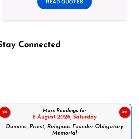
READ QUOTES
Stay Connected
on Facebook
Follow us on Instagram
Follow us on X
Subscribe to our YouTube Channel
Follow us on WhatsApp
Mass Readings for
<<
>>
8 August 2026,
Saturday
Dominic, Priest, Religious Founder Obligatory
Memorial