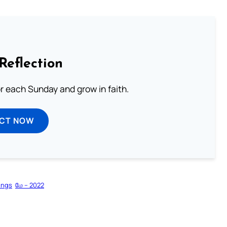
Reflection
or each Sunday and grow in faith.
ECT NOW
ings
மே – 2022