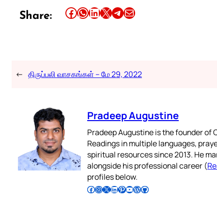
Share this article on Facebook
Share this article on WhatsApp
Share this article on LinkedIn
Share this article on X
Share this article on Telegram
Email this Article
Share:
←
திருப்பலி வாசகங்கள் – மே 29, 2022
Pradeep Augustine
Pradeep Augustine is the founder of C
Readings in multiple languages, praye
spiritual resources since 2013. He ma
alongside his professional career (
Re
profiles below.
Follow Pradeep on Facebook
Follow Pradeep on Instagram
Follow Pradeep on X
Follow Pradeep on LinkedIn
Follow Pradeep on Pinterest
Subscribe to Pradeep’s Youtube Channel
Follow Pradeep on WordPress
Follow Pradeep on GitHub