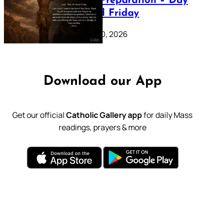
Lenten Preparation – Day
39: Good Friday
February 20, 2026
Download our App
Get our official
Catholic Gallery app
for daily Mass
readings, prayers & more