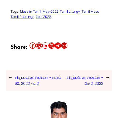
Tags:
Mass in Tamil
May-2022
Tamil Liturgy
Tamil Mass
Tamil Readings
மே – 2022
Share this article on Facebook
Share this article on WhatsApp
Share this article on LinkedIn
Share this article on X
Share this article on Telegram
Email this Article
Share:
←
திருப்பலி வாசகங்கள் – ஏப்ரல்
திருப்பலி வாசகங்கள் –
→
30, 2022 – வ2
மே 2, 2022