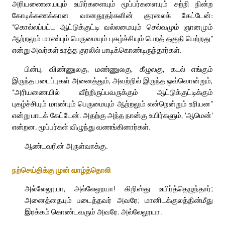
அரியணையையும் உயிர்களையும் மூப்பர்களையும் சுற்றி நின்ற
கோடிக்கணக்கான வானதூதர்களின் குரலைக் கேட்டேன்:
“கொல்லப்பட்ட ஆட்டுக்குட்டி வல்லமையும் செல்வமும் ஞானமும்
ஆற்றலும் மாண்பும் பெருமையும் புகழ்ச்சியும் பெறத் தகுதி பெற்றது”
என்று அவர்கள் உரத்த குரலில் பாடிக்கொண்டிருந்தார்கள்.
பின்பு, விண்ணுலகு, மண்ணுலகு, கீழுலகு, கடல் எங்கும்
இருந்த படைப்புகள் அனைத்தும், அவற்றில் இருந்த ஒவ்வொன்றும்,
“அரியணையில் வீற்றிருப்பவருக்கும் ஆட்டுக்குட்டிக்கும்
புகழ்ச்சியும் மாண்பும் பெருமையும் ஆற்றலும் என்றென்றும் உரியன”
என்று பாடக் கேட்டேன். அதற்கு அந்த நான்கு உயிர்களும், ‘ஆமென்’
என்றன. மூப்பர்கள் விழுந்து வணங்கினார்கள்.
ஆண்டவரின் அருள்வாக்கு.
நற்செய்திக்கு முன் வாழ்த்தொலி
அல்லேலூயா, அல்லேலூயா! கிறிஸ்து உயிர்த்தெழுந்தார்;
அனைத்தையும் படைத்தவர் அவரே; மானிடக்குலத்தின்மீது
இரக்கம் கொண்டவரும் அவரே. அல்லேலூயா.