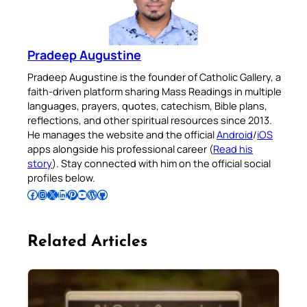
Pradeep Augustine
Pradeep Augustine is the founder of Catholic Gallery, a
faith-driven platform sharing Mass Readings in multiple
languages, prayers, quotes, catechism, Bible plans,
reflections, and other spiritual resources since 2013.
He manages the website and the official
Android
/
iOS
apps alongside his professional career (
Read his
story
). Stay connected with him on the official social
profiles below.
Follow Pradeep on Facebook
Follow Pradeep on Instagram
Follow Pradeep on X
Follow Pradeep on LinkedIn
Follow Pradeep on Pinterest
Subscribe to Pradeep’s Youtube Channel
Follow Pradeep on WordPress
Follow Pradeep on GitHub
Related Articles