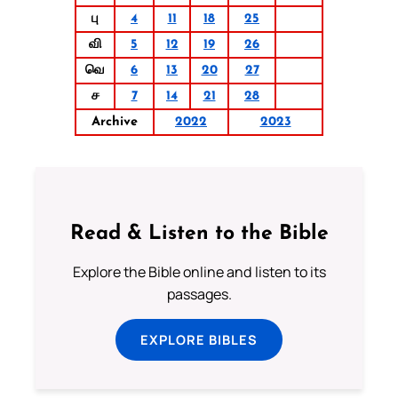
பு
4
11
18
25
வி
5
12
19
26
வெ
6
13
20
27
ச
7
14
21
28
Archive
2022
2023
Read & Listen to the Bible
Explore the Bible online and listen to its
passages.
EXPLORE BIBLES