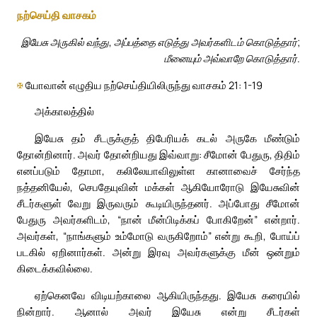
நற்செய்தி வாசகம்
இயேசு அருகில் வந்து, அப்பத்தை எடுத்து அவர்களிடம் கொடுத்தார்;
மீனையும் அவ்வாறே கொடுத்தார்.
✠
யோவான் எழுதிய நற்செய்தியிலிருந்து வாசகம் 21: 1-19
அக்காலத்தில்
இயேசு தம் சீடருக்குத் திபேரியக் கடல் அருகே மீண்டும்
தோன்றினார். அவர் தோன்றியது இவ்வாறு: சீமோன் பேதுரு, திதிம்
எனப்படும் தோமா, கலிலேயாவிலுள்ள கானாவைச் சேர்ந்த
நத்தனியேல், செபதேயுவின் மக்கள் ஆகியோரோடு இயேசுவின்
சீடர்களுள் வேறு இருவரும் கூடியிருந்தனர். அப்போது சீமோன்
பேதுரு அவர்களிடம், “நான் மீன்பிடிக்கப் போகிறேன்” என்றார்.
அவர்கள், “நாங்களும் உம்மோடு வருகிறோம்” என்று கூறி, போய்ப்
படகில் ஏறினார்கள். அன்று இரவு அவர்களுக்கு மீன் ஒன்றும்
கிடைக்கவில்லை.
ஏற்கெனவே விடியற்காலை ஆகியிருந்தது. இயேசு கரையில்
நின்றார். ஆனால் அவர் இயேசு என்று சீடர்கள்