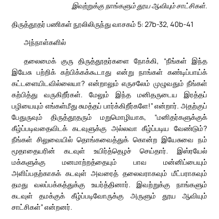
இவற்றுக்கு நாங்களும் தூய ஆவியும் சாட்சிகள்.
திருத்தூதர் பணிகள் நூலிலிருந்து வாசகம் 5: 27b-32, 40b-41
அந்நாள்களில்
தலைமைக் குரு திருத்தூதர்களை நோக்கி, “நீங்கள் இந்த
இயேசு பற்றிக் கற்பிக்கக்கூடாது என்று நாங்கள் கண்டிப்பாய்க்
கட்டளையிடவில்லையா? என்றாலும் எருசலேம் முழுவதும் நீங்கள்
கற்பித்து வருகிறீர்கள். மேலும் இந்த மனிதருடைய இரத்தப்
பழியையும் எங்கள்மீது சுமத்தப் பார்க்கிறீர்களே!” என்றார். அதற்குப்
பேதுருவும் திருத்தூதரும் மறுமொழியாக, “மனிதர்களுக்குக்
கீழ்ப்படிவதைவிடக் கடவுளுக்கு அல்லவா கீழ்ப்படிய வேண்டும்?
நீங்கள் சிலுவையில் தொங்கவைத்துக் கொன்ற இயேசுவை நம்
மூதாதையரின் கடவுள் உயிர்த்தெழச் செய்தார். இஸ்ரயேல்
மக்களுக்கு மனமாற்றத்தையும் பாவ மன்னிப்பையும்
அளிப்பதற்காகக் கடவுள் அவரைத் தலைவராகவும் மீட்பராகவும்
தமது வலப்பக்கத்துக்கு உயர்த்தினார். இவற்றுக்கு நாங்களும்
கடவுள் தமக்குக் கீழ்ப்படிவோருக்கு அருளும் தூய ஆவியும்
சாட்சிகள்” என்றனர்.