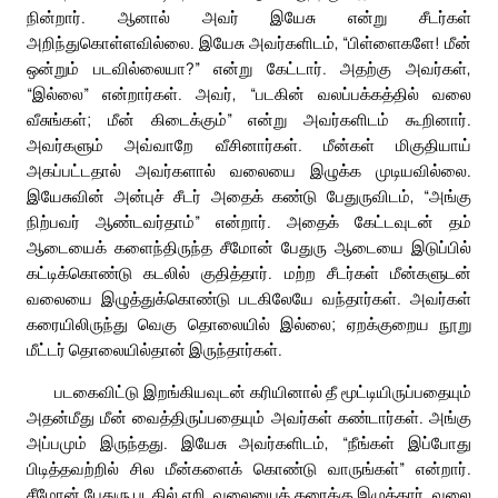
நின்றார். ஆனால் அவர் இயேசு என்று சீடர்கள்
அறிந்துகொள்ளவில்லை. இயேசு அவர்களிடம், “பிள்ளைகளே! மீன்
ஒன்றும் படவில்லையா?” என்று கேட்டார். அதற்கு அவர்கள்,
“இல்லை” என்றார்கள். அவர், “படகின் வலப்பக்கத்தில் வலை
வீசுங்கள்; மீன் கிடைக்கும்” என்று அவர்களிடம் கூறினார்.
அவர்களும் அவ்வாறே வீசினார்கள். மீன்கள் மிகுதியாய்
அகப்பட்டதால் அவர்களால் வலையை இழுக்க முடியவில்லை.
இயேசுவின் அன்புச் சீடர் அதைக் கண்டு பேதுருவிடம், “அங்கு
நிற்பவர் ஆண்டவர்தாம்” என்றார். அதைக் கேட்டவுடன் தம்
ஆடையைக் களைந்திருந்த சீமோன் பேதுரு ஆடையை இடுப்பில்
கட்டிக்கொண்டு கடலில் குதித்தார். மற்ற சீடர்கள் மீன்களுடன்
வலையை இழுத்துக்கொண்டு படகிலேயே வந்தார்கள். அவர்கள்
கரையிலிருந்து வெகு தொலையில் இல்லை; ஏறக்குறைய நூறு
மீட்டர் தொலையில்தான் இருந்தார்கள்.
படகைவிட்டு இறங்கியவுடன் கரியினால் தீ மூட்டியிருப்பதையும்
அதன்மீது மீன் வைத்திருப்பதையும் அவர்கள் கண்டார்கள். அங்கு
அப்பமும் இருந்தது. இயேசு அவர்களிடம், “நீங்கள் இப்போது
பிடித்தவற்றில் சில மீன்களைக் கொண்டு வாருங்கள்” என்றார்.
சீமோன் பேதுரு படகில் ஏறி, வலையைக் கரைக்கு இழுத்தார். வலை