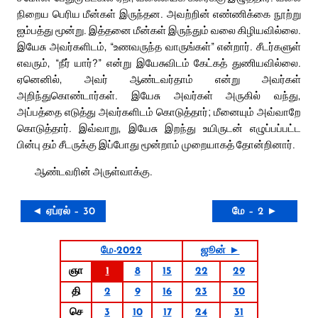
நிறைய பெரிய மீன்கள் இருந்தன. அவற்றின் எண்ணிக்கை நூற்று
ஐம்பத்து மூன்று. இத்தனை மீன்கள் இருந்தும் வலை கிழியவில்லை.
இயேசு அவர்களிடம், “உணவருந்த வாருங்கள்” என்றார். சீடர்களுள்
எவரும், “நீர் யார்?” என்று இயேசுவிடம் கேட்கத் துணியவில்லை.
ஏனெனில், அவர் ஆண்டவர்தாம் என்று அவர்கள்
அறிந்துகொண்டார்கள். இயேசு அவர்கள் அருகில் வந்து,
அப்பத்தை எடுத்து அவர்களிடம் கொடுத்தார்; மீனையும் அவ்வாறே
கொடுத்தார். இவ்வாறு, இயேசு இறந்து உயிருடன் எழுப்பப்பட்ட
பின்பு தம் சீடருக்கு இப்போது மூன்றாம் முறையாகத் தோன்றினார்.
ஆண்டவரின் அருள்வாக்கு.
◄ ஏப்ரல் – 30
மே – 2 ►
மே-2022
ஜூன் ►
ஞா
1
8
15
22
29
தி
2
9
16
23
30
செ
3
10
17
24
31