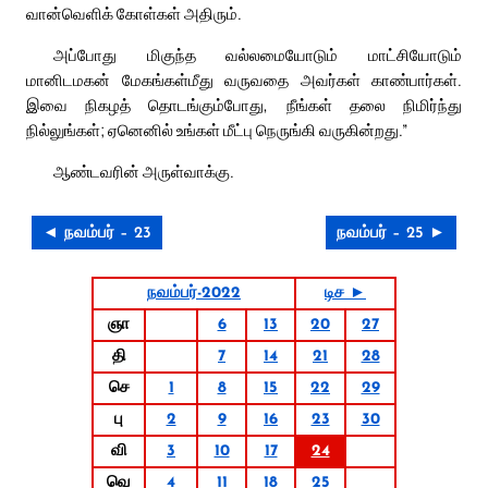
வான்வெளிக் கோள்கள் அதிரும்.
அப்போது மிகுந்த வல்லமையோடும் மாட்சியோடும்
மானிடமகன் மேகங்கள்மீது வருவதை அவர்கள் காண்பார்கள்.
இவை நிகழத் தொடங்கும்போது, நீங்கள் தலை நிமிர்ந்து
நில்லுங்கள்; ஏனெனில் உங்கள் மீட்பு நெருங்கி வருகின்றது.”
ஆண்டவரின் அருள்வாக்கு.
◄ நவம்பர் – 23
நவம்பர் – 25 ►
நவம்பர்-2022
டிச ►
ஞா
6
13
20
27
தி
7
14
21
28
செ
1
8
15
22
29
பு
2
9
16
23
30
வி
3
10
17
24
வெ
4
11
18
25