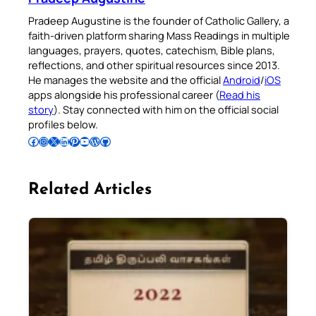
Pradeep Augustine is the founder of Catholic Gallery, a
faith-driven platform sharing Mass Readings in multiple
languages, prayers, quotes, catechism, Bible plans,
reflections, and other spiritual resources since 2013.
He manages the website and the official
Android
/
iOS
apps alongside his professional career (
Read his
story
). Stay connected with him on the official social
profiles below.
Follow Pradeep on Facebook
Follow Pradeep on Instagram
Follow Pradeep on X
Follow Pradeep on LinkedIn
Follow Pradeep on Pinterest
Subscribe to Pradeep’s Youtube Channel
Follow Pradeep on WordPress
Follow Pradeep on GitHub
Related Articles