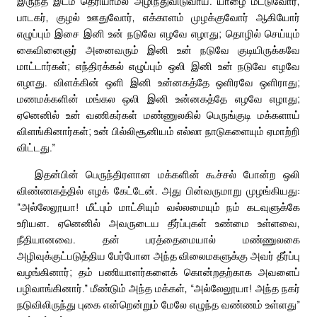
இருந்த இடம் தெரியாமல் அழிந்துவிடுவாய். யாழை மீட்டுவோர்,
பாடகர், குழல் ஊதுவோர், எக்காளம் முழக்குவோர் ஆகியோர்
எழுப்பும் இசை இனி உன் நடுவே எழவே எழாது; தொழில் செய்யும்
கைவினைஞர் அனைவரும் இனி உன் நடுவே குடியிருக்கவே
மாட்டார்கள்; எந்திரக்கல் எழுப்பும் ஒலி இனி உன் நடுவே எழவே
எழாது. விளக்கின் ஒளி இனி உன்னகத்தே ஒளிரவே ஒளிராது;
மணமக்களின் மங்கல ஒலி இனி உன்னகத்தே எழவே எழாது;
ஏனெனில் உன் வணிகர்கள் மண்ணுலகில் பெருங்குடி மக்களாய்
விளங்கினார்கள்; உன் பில்லிசூனியம் எல்லா நாடுகளையும் ஏமாற்றி
விட்டது.”
இதன்பின் பெருந்திரளான மக்களின் கூச்சல் போன்ற ஒலி
விண்ணகத்தில் எழக் கேட்டேன். அது பின்வருமாறு முழங்கியது:
“அல்லேலூயா! மீட்பும் மாட்சியும் வல்லமையும் நம் கடவுளுக்கே
உரியன. ஏனெனில் அவருடைய தீர்ப்புகள் உண்மை உள்ளவை,
நீதியானவை. தன் பரத்தைமையால் மண்ணுலகை
அழிவுக்குட்படுத்திய பேர்போன அந்த விலைமகளுக்கு அவர் தீர்ப்பு
வழங்கினார்; தம் பணியாளர்களைக் கொன்றதற்காக அவளைப்
பழிவாங்கினார்.” மீண்டும் அந்த மக்கள், “அல்லேலூயா! அந்த நகர்
நடுவிலிருந்து புகை என்றென்றும் மேலே எழுந்த வண்ணம் உள்ளது”