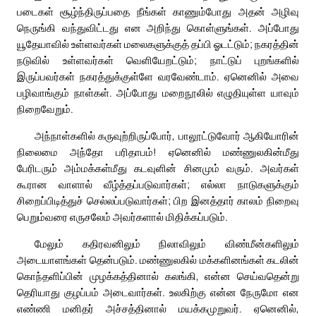
படைகள் சூழ்ந்திருப்பதை நீங்கள் காணும்போது அதன் அழிவு
நெருங்கி வந்துவிட்டது என அறிந்து கொள்ளுங்கள். அப்போது
யூதேயாவில் உள்ளவர்கள் மலைகளுக்குத் தப்பி ஓடட்டும்; நகரத்தின்
நடுவில் உள்ளவர்கள் வெளியேறட்டும்; நாட்டுப் புறங்களில்
இருப்பவர்கள் நகரத்துக்குள்ளே வரவேண்டாம். ஏனெனில் அவை
பழிவாங்கும் நாள்கள். அப்போது மறைநூலில் எழுதியுள்ள யாவும்
நிறைவேறும்.
அந்நாள்களில் கருவுற்றிருப்போர், பாலூட்டுவோர் ஆகியோரின்
நிலைமை அந்தோ பரிதாபம்! ஏனெனில் மண்ணுலகின்மீது
பேரிடரும் அம்மக்கள்மீது கடவுளின் சினமும் வரும். அவர்கள்
கூரான வாளால் வீழ்த்தப்படுவார்கள்; எல்லா நாடுகளுக்கும்
சிறைப்பிடித்துச் செல்லப்படுவார்கள்; பிற இனத்தார் காலம் நிறைவு
பெறும்வரை எருசலேம் அவர்களால் மிதிக்கப்படும்.
மேலும் கதிரவனிலும் நிலாவிலும் விண்மீன்களிலும்
அடையாளங்கள் தென்படும். மண்ணுலகில் மக்களினங்கள் கடலின்
கொந்தளிப்பின் முழக்கத்தினால் கலங்கி, என்ன செய்வதென்று
தெரியாது குழப்பம் அடைவார்கள். உலகிற்கு என்ன நேருமோ என
எண்ணி மனிதர் அச்சத்தினால் மயக்கமுறுவர். ஏனெனில்,