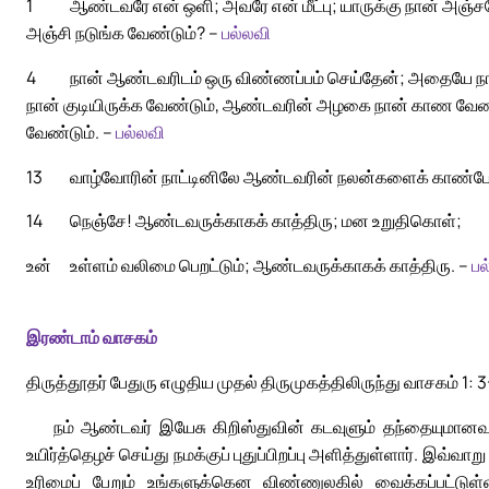
1
ஆண்டவரே என் ஒளி; அவரே என் மீட்பு; யாருக்கு நான் அஞ்
அஞ்சி நடுங்க வேண்டும்? –
பல்லவி
4
நான் ஆண்டவரிடம் ஒரு விண்ணப்பம் செய்தேன்; அதையே நான்
நான் குடியிருக்க வேண்டும், ஆண்டவரின் அழகை நான் காண வேண
வேண்டும். –
பல்லவி
13
வாழ்வோரின் நாட்டினிலே ஆண்டவரின் நலன்களைக் காண்பேன் 
14
நெஞ்சே! ஆண்டவருக்காகக் காத்திரு; மன உறுதிகொள்;
உன்
உள்ளம் வலிமை பெறட்டும்; ஆண்டவருக்காகக் காத்திரு. –
பல
இரண்டாம் வாசகம்
திருத்தூதர் பேதுரு எழுதிய முதல் திருமுகத்திலிருந்து வாசகம் 1: 
நம் ஆண்டவர் இயேசு கிறிஸ்துவின் கடவுளும் தந்தையுமானவர்
உயிர்த்தெழச் செய்து நமக்குப் புதுப்பிறப்பு அளித்துள்ளார். இவ்வ
உரிமைப் பேறும் உங்களுக்கென விண்ணுலகில் வைக்கப்பட்டுள்ள