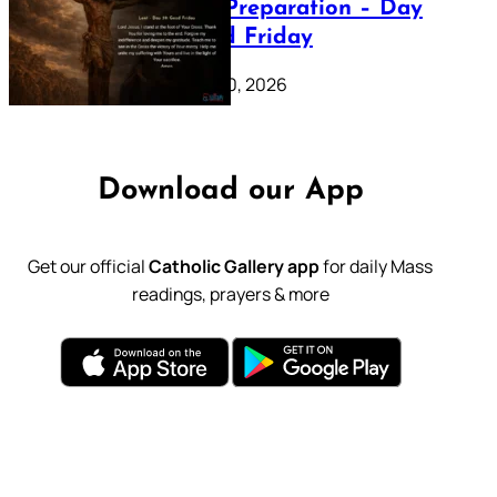
Lenten Preparation – Day
39: Good Friday
February 20, 2026
Download our App
Get our official
Catholic Gallery app
for daily Mass
readings, prayers & more