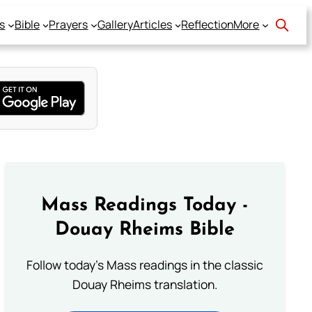
s
Bible
Prayers
Gallery
Articles
Reflection
More
Mass Readings Today -
Douay Rheims Bible
Follow today's Mass readings in the classic
Douay Rheims translation.