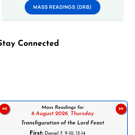
MASS READINGS (DRB)
Stay Connected
on Facebook
Follow us on Instagram
Follow us on X
Subscribe to our YouTube Channel
Follow us on WhatsApp
Mass Readings for
<<
>>
6 August 2026,
Thursday
Transfiguration of the Lord Feast
First:
Daniel 7: 9-10, 13-14