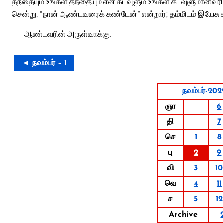
தந்தையும் உங்கள் தந்தையும் என் கடவுளும் உங்கள் கடவுளுமானவரி
சென்று, “நான் ஆண்டவரைக் கண்டேன்” என்றார்; தம்மிடம் இயேசு 
ஆண்டவரின் அருள்வாக்கு.
◄ நவம்பர் – 1
நவம்பர்-202
ஞா
6
தி
7
செ
1
8
பு
2
9
வி
3
10
வெ
4
11
ச
5
12
Archive