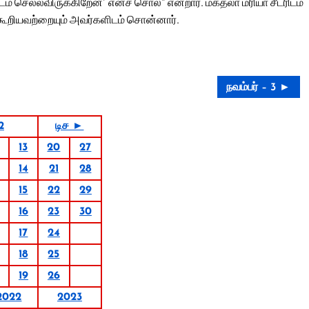
டம் செல்லவிருக்கிறேன்’ எனச் சொல்” என்றார். மகதலா மரியா சீடரிடம்
கூறியவற்றையும் அவர்களிடம் சொன்னார்.
நவம்பர் – 3 ►
2
டிச ►
13
20
27
14
21
28
15
22
29
16
23
30
17
24
18
25
19
26
2022
2023