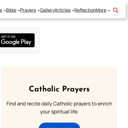
s
Bible
Prayers
Gallery
Articles
Reflection
More
Catholic Prayers
Find and recite daily Catholic prayers to enrich
your spiritual life.