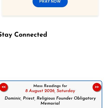
PRAY NOW
Stay Connected
on Facebook
Follow us on Instagram
Follow us on X
Subscribe to our YouTube Channel
Follow us on WhatsApp
Mass Readings for
<<
>>
8 August 2026,
Saturday
Dominic, Priest, Religious Founder Obligatory
Memorial