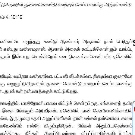
ட்டுகிறவரின் துணைகொண்டு எதையும் செய்ய எனக்கு ஆற்றல் உண்டு.
கம் 4: 10-19
களிடையே எழுந்தது கண்டு ஆண்டவர் அருளால் நான் பெரிதும்
கள் என்பது உண்மைதான். ஆனால் அதைக் காட்டிக்கொள்ளும் வாய்ப்பு
்பதால் இவ்வாறு சொல்கிறேன் என நினைக்க வேண்டாம். ஏனெனில்
Follow us 
 தெரியும். வயிறார உண்ணவோ, பட்டினி கிடக்கவோ, நிறைவோ குறைவோ
. எனக்கு வலுவூட்டுகிறவரின் துணை கொண்டு எதையும் செய்ய எனக்கு
ண்டது உங்கள் நன்மனத்தைக் காட்டுகிறது.
 காலத்தில், மாசிதோனியாவை விட்டுச் சென்றபிறகு, உங்களைத் தவிர
ை. இதை நீங்களும் அறிவீர்கள். ஏனெனில் நான் தெசலோனிக்காவில்
ல்ல, இரு முறை உதவி அனுப்பினீர்கள். நான் உங்கள் நன்கொடைகளை
ேண்டும் என்றே விரும்புகிறேன். நீங்கள் அனுப்பியதெல்லாம்
றது. நீங்கள் அனுப்பியவற்றை எப்பப்பிராதித்துவிடமிருந்து