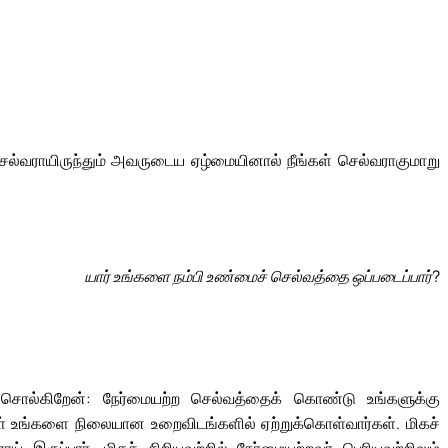
ல்வராயிருந்தும் அவருடைய ஏழ்மையினால் நீங்கள் செல்வராகுமாறு
யார் உங்களை நம்பி உண்மைச் செல்வத்தை ஒப்படைப்பார்?
ுச் சொல்கிறேன்: நேர்மையற்ற செல்வத்தைக் கொண்டு உங்களுக்கு
ள் உங்களை நிலையான உறைவிடங்களில் ஏற்றுக்கொள்வார்கள். மிகச்
ராய் இருப்பார். மிகச் சிறியவற்றில் நேர்மையற்றவர் பெரியவற்றிலும்