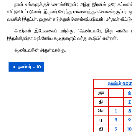
நான் உங்களுக்குச் சொல்கிறேன்; அந்த இரவில் ஒரே கட்டிலில் 
விட்டுவிடப்படுவார். இருவர் சேர்ந்து மாவரைத்துக்கொண்டிருப்பர். ஒ
வயலில் இருப்பர். ஒருவர் எடுத்துக் கொள்ளப்படுவார்; மற்றவர் விட்டு
அவர்கள் இயேசுவைப் பார்த்து, “ஆண்டவரே, இது எங்கே நி
இருக்கிறதோ அங்கேயே கழுகுகளும் வந்து கூடும்” என்றார்.
ஆண்டவரின் அருள்வாக்கு.
◄ நவம்பர் – 10
நவம்பர்-202
ஞா
6
தி
7
செ
1
8
பு
2
9
வி
3
10