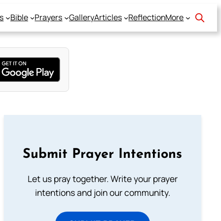
s
Bible
Prayers
Gallery
Articles
Reflection
More
Submit Prayer Intentions
Let us pray together. Write your prayer
intentions and join our community.