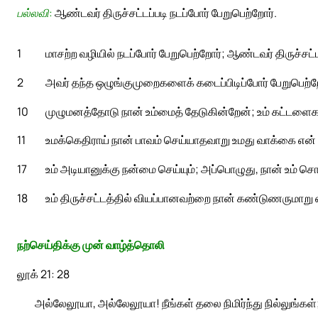
பல்லவி:
ஆண்டவர் திருச்சட்டப்படி நடப்போர் பேறுபெற்றோர்.
1
மாசற்ற வழியில் நடப்போர் பேறுபெற்றோர்; ஆண்டவர் திருச்சட்ட
2
அவர் தந்த ஒழுங்குமுறைகளைக் கடைப்பிடிப்போர் பேறுபெற்
10
முழுமனத்தோடு நான் உம்மைத் தேடுகின்றேன்; உம் கட்டளை
11
உமக்கெதிராய் நான் பாவம் செய்யாதவாறு உமது வாக்கை என் 
17
உம் அடியானுக்கு நன்மை செய்யும்; அப்பொழுது, நான் உம் ச
18
உம் திருச்சட்டத்தில் வியப்பானவற்றை நான் கண்டுணருமாறு
நற்செய்திக்கு முன் வாழ்த்தொலி
லூக் 21: 28
அல்லேலூயா, அல்லேலூயா! நீங்கள் தலை நிமிர்ந்து நில்லுங்கள்