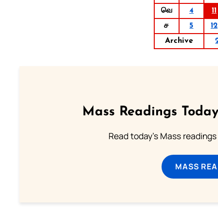
வெ
4
11
ச
5
12
Archive
Mass Readings Today
Read today's Mass readings 
MASS REA