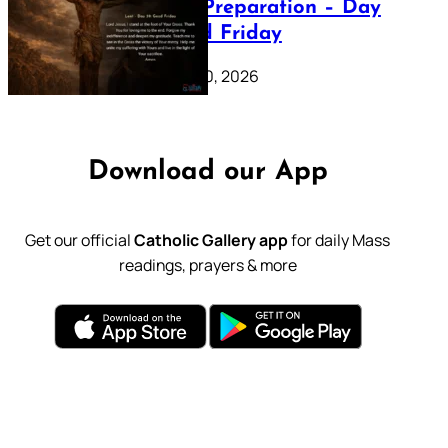
Lenten Preparation – Day
39: Good Friday
February 20, 2026
Download our App
Get our official
Catholic Gallery app
for daily Mass
readings, prayers & more