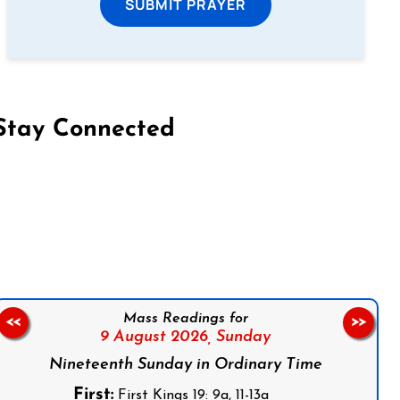
SUBMIT PRAYER
Stay Connected
on Facebook
Follow us on Instagram
Follow us on X
Subscribe to our YouTube Channel
Follow us on WhatsApp
Mass Readings for
<<
>>
9 August 2026,
Sunday
Nineteenth Sunday in Ordinary Time
First:
First Kings 19: 9a, 11-13a