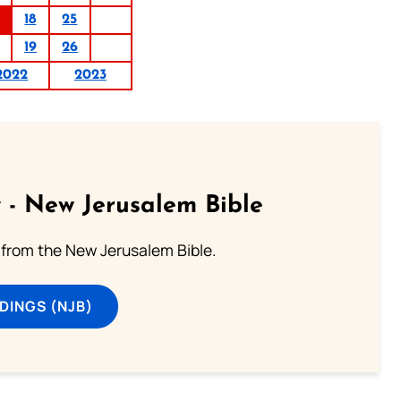
18
25
19
26
2022
2023
 - New Jerusalem Bible
from the New Jerusalem Bible.
DINGS (NJB)