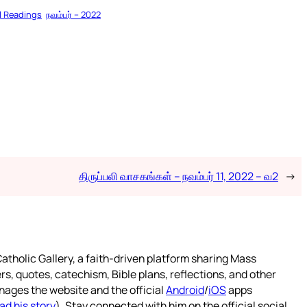
l Readings
நவம்பர் – 2022
திருப்பலி வாசகங்கள் – நவம்பர் 11, 2022 – வ2
→
atholic Gallery, a faith-driven platform sharing Mass
rs, quotes, catechism, Bible plans, reflections, and other
nages the website and the official
Android
/
iOS
apps
ad his story
). Stay connected with him on the official social