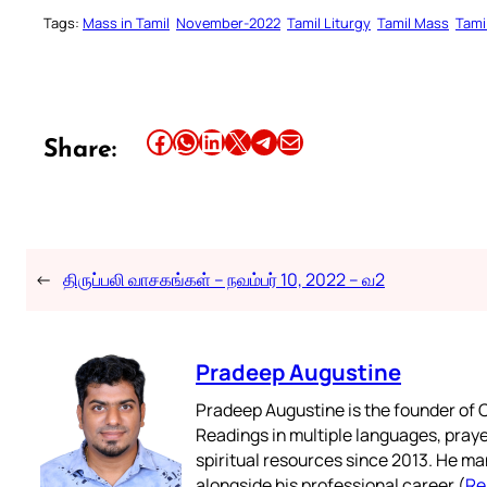
Tags:
Mass in Tamil
November-2022
Tamil Liturgy
Tamil Mass
Tami
Share this article on Facebook
Share this article on WhatsApp
Share this article on LinkedIn
Share this article on X
Share this article on Telegram
Email this Article
Share:
←
திருப்பலி வாசகங்கள் – நவம்பர் 10, 2022 – வ2
Pradeep Augustine
Pradeep Augustine is the founder of C
Readings in multiple languages, praye
spiritual resources since 2013. He ma
alongside his professional career (
Re