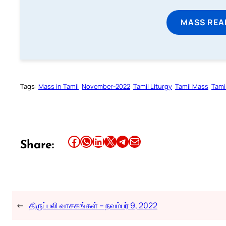
MASS REA
Tags:
Mass in Tamil
November-2022
Tamil Liturgy
Tamil Mass
Tami
Share this article on Facebook
Share this article on WhatsApp
Share this article on LinkedIn
Share this article on X
Share this article on Telegram
Email this Article
Share:
←
திருப்பலி வாசகங்கள் – நவம்பர் 9, 2022