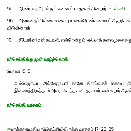
9a
ஆண்டவர் அயல் நாட்டினரைப் பாதுகாக்கின்றார். –
பல்லவி
9bc
அனாதைப் பிள்ளைகளையும் கைம்பெண்களையும் ஆதரிக்கின்
விடுகின்றார்.
10
சீயோனே! உன் கடவுள், என்றென்றும், எல்லாத் தலைமுறைகளுக
நற்செய்திக்கு முன் வாழ்த்தொலி
யோவா 15: 5
அல்லேலூயா, அல்லேலூயா! நானே திராட்சைக் கொடி; நீ
இணைந்திருந்தால் அவர் மிகுந்த கனி தருவார், என்கிறார் ஆண
நற்செய்தி வாசகம்
✠
லூக்கா எழுதிய நற்செய்தியிலிருந்து வாசகம் 17: 20-25