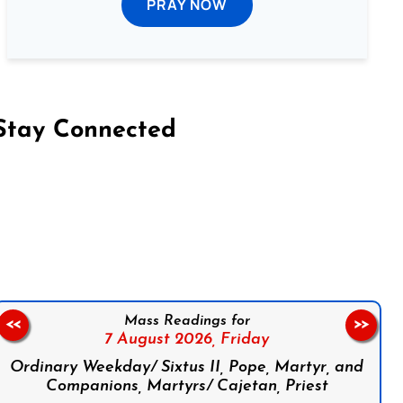
PRAY NOW
Stay Connected
on Facebook
Follow us on Instagram
Follow us on X
Subscribe to our YouTube Channel
Follow us on WhatsApp
Mass Readings for
<<
>>
7 August 2026,
Friday
Ordinary Weekday/ Sixtus II, Pope, Martyr, and
Companions, Martyrs/ Cajetan, Priest