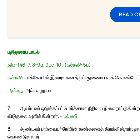
READ C
பதிலுரைப் பாடல்
திபா 146: 7. 8-9a. 9bc-10 . (பல்லவி: 5a)
பல்லவி:
யாக்கோபின் இறைவனைத் தம் துணையாகக் கொண்டோர் ப
அல்லது:
அல்லேலூயா.
7
ஆண்டவர் ஒடுக்கப்பட்டோர்க்கான நீதியை நிலைநாட்டுகின்றார்
விடுதலை அளிக்கின்றார். –
பல்லவி
8
ஆண்டவர் பார்வையற்றோரின் கண்களைத் திறக்கின்றார்; தாழ்த
கொண்டுள்ளார்.