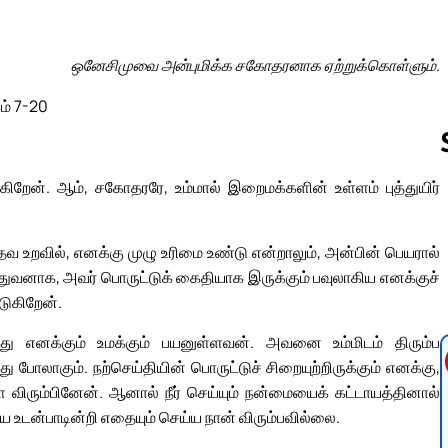
ஒனேசிமுவை அன்புமிக்க சகோதரனாக ஏற்றுக்கொள்ளும்.
ம் 7-20
கிறேன். ஆம், சகோதரரே, உம்மால் இறைமக்களின் உள்ளம் புத்துயிர்
Follow us 
வ உறவில், எனக்கு முழு உரிமை உண்டு என்றாலும், அன்பின் பெயரால்
ூதுவனாக, அவர் பொருட்டுக் கைதியாக இருக்கும் பவுலாகிய எனக்குச்
டுகிறேன்.
ு எனக்கும் உமக்கும் பயனுள்ளவன். அவனை உம்மிடம் திரும்ப
ோலாகும். நற்செய்தியின் பொருட்டுச் சிறையுற்றிருக்கும் எனக்கு,
ிரும்பினேன். ஆனால் நீர் செய்யும் நன்மையைக் கட்டாயத்தினால்
 உடன்பாடின்றி எதையும் செய்ய நான் விரும்பவில்லை.