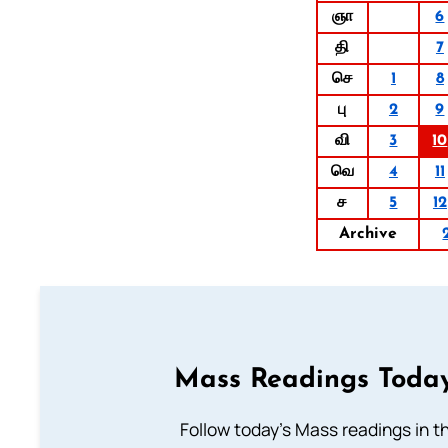
ஞா
6
தி
7
செ
1
8
பு
2
9
வி
3
10
வெ
4
11
ச
5
12
Archive
Mass Readings Today
Follow today's Mass readings in t