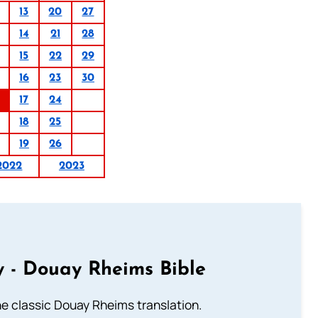
13
20
27
14
21
28
15
22
29
16
23
30
17
24
18
25
19
26
2022
2023
 - Douay Rheims Bible
he classic Douay Rheims translation.