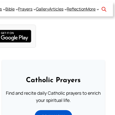
s
Bible
Prayers
Gallery
Articles
Reflection
More
Catholic Prayers
Find and recite daily Catholic prayers to enrich
your spiritual life.