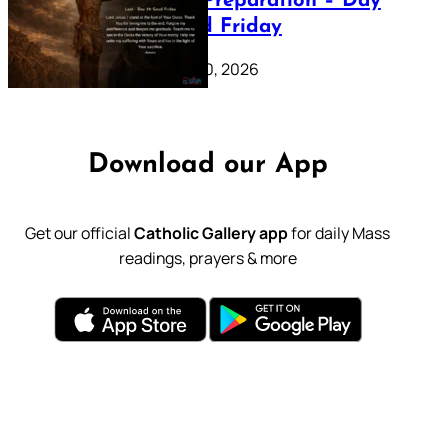
Lenten Preparation – Day
39: Good Friday
February 20, 2026
Download our App
Get our official
Catholic Gallery app
for daily Mass
readings, prayers & more