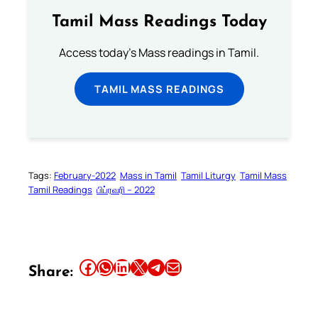
Tamil Mass Readings Today
Access today's Mass readings in Tamil.
TAMIL MASS READINGS
Tags:
February-2022
Mass in Tamil
Tamil Liturgy
Tamil Mass
Tamil Readings
பிப்ரவரி – 2022
Share this article on Facebook
Share this article on WhatsApp
Share this article on LinkedIn
Share this article on X
Share this article on Telegram
Email this Article
Share: