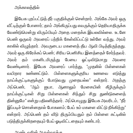
அக்காலத்தில்
இயேசு புறப்பட்டுத் தீர் பகுதிக்குள் சென்றார். அங்கே அவர் ஒரு
வீட்டிற்குள் போனார்; தாம் அங்கிருப்பது எவருக்கும் தெரியாதிருக்க
வேண்டுமென்று விரும்பியும் அதை மறைக்க இயலவில்லை. உடனே
பெண் ஒருவர் அவரைப் பற்றிக் கேள்விப்பட்டு உள்ளே வந்து, அவர்
காலில் விழுந்தார். அவருடைய மகளைத் தீய ஆவி பிடித்திருந்தது.
அவர் ஒரு கிரேக்கப் பெண்; சிரிய பெனிசிய இனத்தைச் சேர்ந்தவர்.
அவர் தம் மகளிடமிருந்து பேயை ஓட்டிவிடுமாறு அவரை
வேண்டினார். இயேசு அவரைப் பார்த்து, “முதலில் பிள்ளைகள்
வயிறார உண்ணட்டும். பிள்ளைகளுக்குரிய உணவை எடுத்து
நாய்க்குட்டிகளுக்குப் போடுவது முறையல்ல” என்றார். அதற்கு
அப்பெண், “ஆம் ஐயா, ஆனாலும் மேசையின் கீழிருக்கும்
நாய்க்குட்டிகள் சிறு பிள்ளைகள் சிந்தும் சிறு துண்டுகளைத்
தின்னுமே” என்று பதிலளித்தார். அப்பொழுது இயேசு அவரிடம், “நீர்
இப்படிச் சொன்னதால் போகலாம்; பேய் உம் மகளை விட்டு நீங்கிற்று”
என்றார். அப்பெண் தம் வீடு திரும்பியதும் தம் பிள்ளை கட்டிலில்
படுத்திருக்கிறதையும் பேய் ஓடிவிட்டதையும் கண்டார்.
ஆண்டவரின் அருள்வாக்கு.