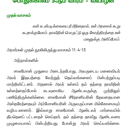
பொதுக்காலம் 5ஆம் வாரம் – வியாழன்
முதல் வாசகம்
என் உடன்படிக்கையை நீ மீறினதால், உன் அரசைக் கூறு
கூறாக்குவோம். தாவீதின் பொருட்டு ஒரு கோத்திரத்தை உன்
மகனுக்கு அளிப்போம்.
அரசர்கள் முதல் நூலிலிருந்து வாசகம் 11: 4-13
அந்நாள்களில்
சாலமோன் முதுமை அடைந்தபோது, அவருடைய மனைவியர்
அவர் இதயத்தை வேற்றுத் தெய்வங்களைப் பின்பற்றும்படி
மாற்றிவிட்டனர். அதனால் அவர் உள்ளம் தம் தந்தை தாவீதின்
உள்ளத்தைப்போல் கடவுளாகிய ஆண்டவருக்கு முற்றிலும்
பணிந்திருக்கவில்லை. சாலமோன் சீதோனியரின் தேவதையான
அஸ்தரேத்தையும் அம்மோனியரின் அருவருப்பான மில்கோமையும்
வழிபடலானார். இவ்வாறு சாலமோன், ஆண்டவர் பார்வையில்
தீயதெனப் பட்டதைச் செய்தார். தம் தந்தை தாவீது ஆண்டவரை
முழுமையாகப் பின்பற்றியது போன்று அவர் செய்யவில்லை.