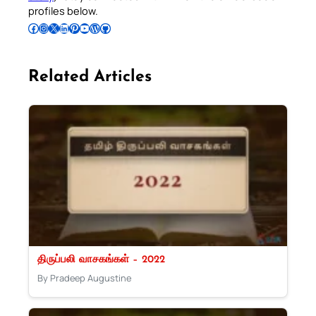
profiles below.
Follow Pradeep on Facebook
Follow Pradeep on Instagram
Follow Pradeep on X
Follow Pradeep on LinkedIn
Follow Pradeep on Pinterest
Subscribe to Pradeep’s Youtube Channel
Follow Pradeep on WordPress
Follow Pradeep on GitHub
Related Articles
திருப்பலி வாசகங்கள் – 2022
By Pradeep Augustine