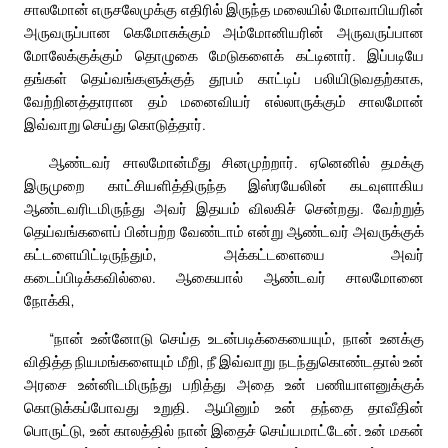
சாலமோன் எருசலேமுக்கு எதிரில் இருந்த மலையில் மோவாபியரின்
அருவருப்பான கெமோசுக்கும் அம்மோனியரின் அருவருப்பான
மோலேக்குக்கும் தொழுகை மேடுகளைக் கட்டினார். இப்படியே
தங்கள் தெய்வங்களுக்குத் தூபம் காட்டிப் பலியிடுவதற்காக,
வேற்றினத்தாரான தம் மனைவியர் எல்லாருக்கும் சாலமோன்
இவ்வாறு செய்து கொடுத்தார்.
ஆண்டவர் சாலமோன்மீது சினமுற்றார். ஏனெனில் தமக்கு
இருமுறை காட்சியளித்திருந்த இஸ்ரயேலின் கடவுளாகிய
ஆண்டவரிடமிருந்து அவர் இதயம் விலகிச் சென்றது. வேற்றுத்
தெய்வங்களைப் பின்பற்ற வேண்டாம் என்று ஆண்டவர் அவருக்குக்
கட்டளையிட்டிருந்தும், அக்கட்டளையை அவர்
கடைப்பிடிக்கவில்லை. ஆகையால் ஆண்டவர் சாலமோனை
நோக்கி,
“நான் உன்னோடு செய்த உடன்படிக்கையையும், நான் உனக்கு
விதித்த நியமங்களையும் மீறி, நீ இவ்வாறு நடந்துகொண்டதால் உன்
அரசை உன்னிடமிருந்து பறித்து அதை உன் பணியாளனுக்குக்
கொடுக்கப்போவது உறுதி. ஆயினும் உன் தந்தை தாவீதின்
பொருட்டு, உன் காலத்தில் நான் இதைச் செய்யமாட்டேன். உன் மகன்