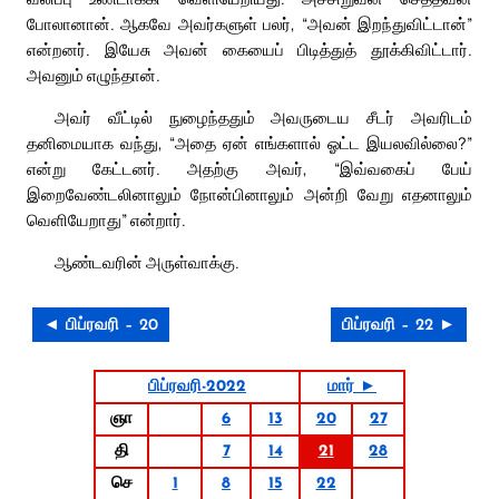
போலானான். ஆகவே அவர்களுள் பலர், “அவன் இறந்துவிட்டான்”
என்றனர். இயேசு அவன் கையைப் பிடித்துத் தூக்கிவிட்டார்.
அவனும் எழுந்தான்.
அவர் வீட்டில் நுழைந்ததும் அவருடைய சீடர் அவரிடம்
தனிமையாக வந்து, “அதை ஏன் எங்களால் ஓட்ட இயலவில்லை?”
என்று கேட்டனர். அதற்கு அவர், “இவ்வகைப் பேய்
இறைவேண்டலினாலும் நோன்பினாலும் அன்றி வேறு எதனாலும்
வெளியேறாது” என்றார்.
ஆண்டவரின் அருள்வாக்கு.
◄ பிப்ரவரி – 20
பிப்ரவரி – 22 ►
பிப்ரவரி-2022
மார் ►
ஞா
6
13
20
27
தி
7
14
21
28
செ
1
8
15
22