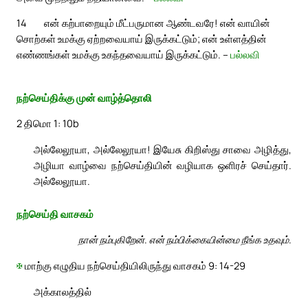
14
என் கற்பாறையும் மீட்பருமான ஆண்டவரே! என் வாயின்
சொற்கள் உமக்கு ஏற்றவையாய் இருக்கட்டும்; என் உள்ளத்தின்
எண்ணங்கள் உமக்கு உகந்தவையாய் இருக்கட்டும். –
பல்லவி
நற்செய்திக்கு முன் வாழ்த்தொலி
2 திமொ 1: 10b
அல்லேலூயா, அல்லேலூயா! இயேசு கிறிஸ்து சாவை அழித்து,
அழியா வாழ்வை நற்செய்தியின் வழியாக ஒளிரச் செய்தார்.
அல்லேலூயா.
நற்செய்தி வாசகம்
நான் நம்புகிறேன். என் நம்பிக்கையின்மை நீங்க உதவும்.
✠
மாற்கு எழுதிய நற்செய்தியிலிருந்து வாசகம் 9: 14-29
அக்காலத்தில்