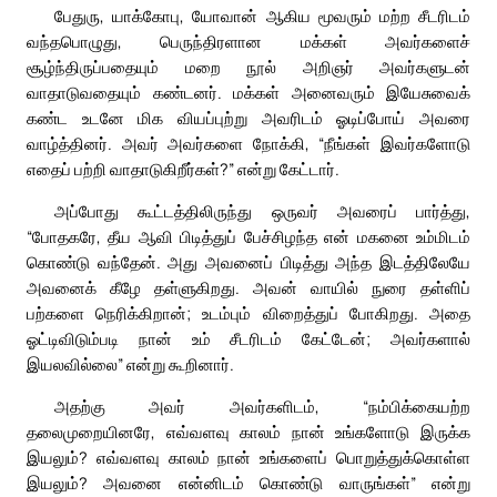
பேதுரு, யாக்கோபு, யோவான் ஆகிய மூவரும் மற்ற சீடரிடம்
வந்தபொழுது, பெருந்திரளான மக்கள் அவர்களைச்
சூழ்ந்திருப்பதையும் மறை நூல் அறிஞர் அவர்களுடன்
வாதாடுவதையும் கண்டனர். மக்கள் அனைவரும் இயேசுவைக்
கண்ட உடனே மிக வியப்புற்று அவரிடம் ஓடிப்போய் அவரை
வாழ்த்தினர். அவர் அவர்களை நோக்கி, “நீங்கள் இவர்களோடு
எதைப் பற்றி வாதாடுகிறீர்கள்?” என்று கேட்டார்.
அப்போது கூட்டத்திலிருந்து ஒருவர் அவரைப் பார்த்து,
“போதகரே, தீய ஆவி பிடித்துப் பேச்சிழந்த என் மகனை உம்மிடம்
கொண்டு வந்தேன். அது அவனைப் பிடித்து அந்த இடத்திலேயே
அவனைக் கீழே தள்ளுகிறது. அவன் வாயில் நுரை தள்ளிப்
பற்களை நெரிக்கிறான்; உடம்பும் விறைத்துப் போகிறது. அதை
ஓட்டிவிடும்படி நான் உம் சீடரிடம் கேட்டேன்; அவர்களால்
இயலவில்லை” என்று கூறினார்.
அதற்கு அவர் அவர்களிடம், “நம்பிக்கையற்ற
தலைமுறையினரே, எவ்வளவு காலம் நான் உங்களோடு இருக்க
இயலும்? எவ்வளவு காலம் நான் உங்களைப் பொறுத்துக்கொள்ள
இயலும்? அவனை என்னிடம் கொண்டு வாருங்கள்” என்று