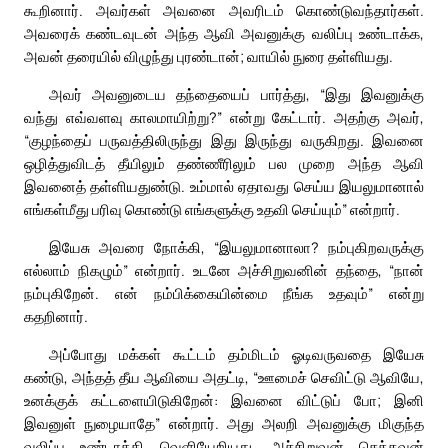
கூறினார். அவர்கள் அவனை அவரிடம் கொண்டுவந்தார்கள்.
அவரைக் கண்டவுடன் அந்த ஆவி அவனுக்கு வலிப்பு உண்டாக்க,
அவன் தரையில் விழுந்து புரண்டான்; வாயில் நுரை தள்ளியது.
அவர் அவனுடைய தந்தையைப் பார்த்து, “இது இவனுக்கு
வந்து எவ்வளவு காலமாயிற்று?” என்று கேட்டார். அதற்கு அவர்,
“குழந்தைப் பருவத்திலிருந்து இது இருந்து வருகிறது. இவனை
ஒழித்துவிடத் தீயிலும் தண்ணீரிலும் பல முறை அந்த ஆவி
இவனைத் தள்ளியதுண்டு. உம்மால் ஏதாவது செய்ய இயலுமானால்
எங்கள்மீது பரிவு கொண்டு எங்களுக்கு உதவி செய்யும்” என்றார்.
இயேசு அவரை நோக்கி, “இயலுமானாலா? நம்புகிறவருக்கு
எல்லாம் நிகழும்” என்றார். உடனே அச்சிறுவனின் தந்தை, “நான்
நம்புகிறேன். என் நம்பிக்கையின்மை நீங்க உதவும்” என்று
கதறினார்.
அப்போது மக்கள் கூட்டம் தம்மிடம் ஓடிவருவதை இயேசு
கண்டு, அந்தத் தீய ஆவியை அதட்டி, “ஊமைச் செவிட்டு ஆவியே,
உனக்குக் கட்டளையிடுகிறேன்: இவனை விட்டுப் போ; இனி
இவனுள் நுழையாதே” என்றார். அது அலறி அவனுக்கு மிகுந்த
வலிப்பு உண்டாக்கி வெளியேறியது. அச்சிறுவன் செத்தவன்