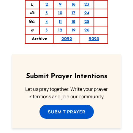
பு
2
9
16
23
வி
3
10
17
24
வெ
4
11
18
25
ச
5
12
19
26
Archive
2022
2023
Submit Prayer Intentions
Let us pray together. Write your prayer
intentions and join our community.
SUBMIT PRAYER