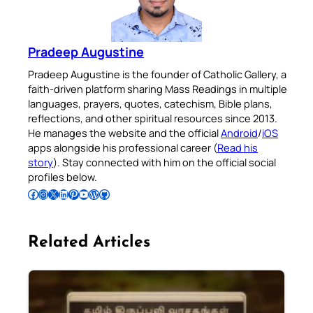
Pradeep Augustine
Pradeep Augustine is the founder of Catholic Gallery, a
faith-driven platform sharing Mass Readings in multiple
languages, prayers, quotes, catechism, Bible plans,
reflections, and other spiritual resources since 2013.
He manages the website and the official
Android
/
iOS
apps alongside his professional career (
Read his
story
). Stay connected with him on the official social
profiles below.
Follow Pradeep on Facebook
Follow Pradeep on Instagram
Follow Pradeep on X
Follow Pradeep on LinkedIn
Follow Pradeep on Pinterest
Subscribe to Pradeep’s Youtube Channel
Follow Pradeep on WordPress
Follow Pradeep on GitHub
Related Articles