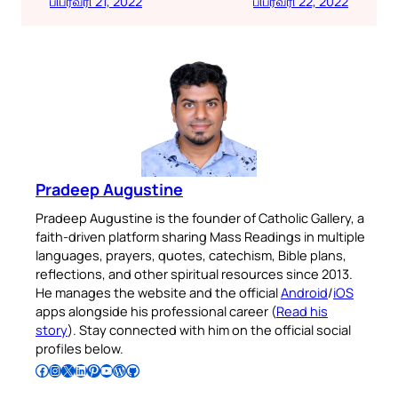
பிப்ரவரி 21, 2022
பிப்ரவரி 22, 2022
Pradeep Augustine
Pradeep Augustine is the founder of Catholic Gallery, a
faith-driven platform sharing Mass Readings in multiple
languages, prayers, quotes, catechism, Bible plans,
reflections, and other spiritual resources since 2013.
He manages the website and the official
Android
/
iOS
apps alongside his professional career (
Read his
story
). Stay connected with him on the official social
profiles below.
Follow Pradeep on Facebook
Follow Pradeep on Instagram
Follow Pradeep on X
Follow Pradeep on LinkedIn
Follow Pradeep on Pinterest
Subscribe to Pradeep’s Youtube Channel
Follow Pradeep on WordPress
Follow Pradeep on GitHub