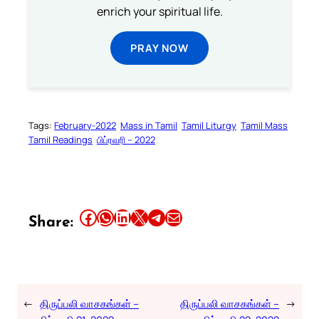
enrich your spiritual life.
PRAY NOW
Tags:
February-2022
Mass in Tamil
Tamil Liturgy
Tamil Mass
Tamil Readings
பிப்ரவரி – 2022
Share this article on Facebook
Share this article on WhatsApp
Share this article on LinkedIn
Share this article on X
Share this article on Telegram
Email this Article
Share:
←
திருப்பலி வாசகங்கள் –
திருப்பலி வாசகங்கள் –
→