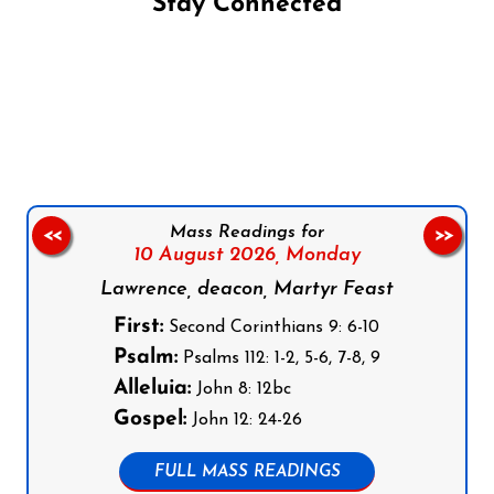
Stay Connected
Follow us on Facebook
Follow us on Instagram
Follow us on X
Subscribe to our YouTube Channel
Follow us on WhatsApp
Mass Readings for
<<
>>
10 August 2026,
Monday
Lawrence, deacon, Martyr Feast
First:
Second Corinthians 9: 6-10
Psalm:
Psalms 112: 1-2, 5-6, 7-8, 9
Alleluia:
John 8: 12bc
Gospel:
John 12: 24-26
FULL MASS READINGS