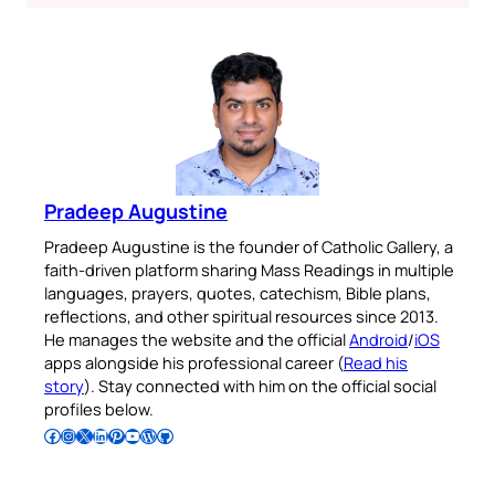
Pradeep Augustine
Pradeep Augustine is the founder of Catholic Gallery, a
faith-driven platform sharing Mass Readings in multiple
languages, prayers, quotes, catechism, Bible plans,
reflections, and other spiritual resources since 2013.
He manages the website and the official
Android
/
iOS
apps alongside his professional career (
Read his
story
). Stay connected with him on the official social
profiles below.
Follow Pradeep on Facebook
Follow Pradeep on Instagram
Follow Pradeep on X
Follow Pradeep on LinkedIn
Follow Pradeep on Pinterest
Subscribe to Pradeep’s Youtube Channel
Follow Pradeep on WordPress
Follow Pradeep on GitHub