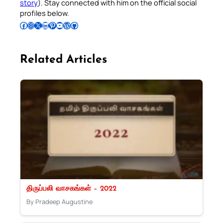
story
). Stay connected with him on the official social
profiles below.
Follow Pradeep on Facebook
Follow Pradeep on Instagram
Follow Pradeep on X
Follow Pradeep on LinkedIn
Follow Pradeep on Pinterest
Subscribe to Pradeep’s Youtube Channel
Follow Pradeep on WordPress
Follow Pradeep on GitHub
Related Articles
திருப்பலி வாசகங்கள் – 2022
By Pradeep Augustine