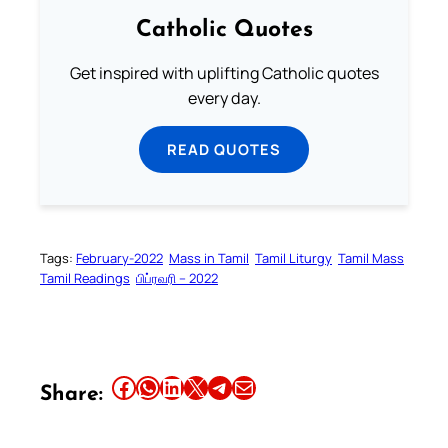
Catholic Quotes
Get inspired with uplifting Catholic quotes
every day.
READ QUOTES
Tags:
February-2022
Mass in Tamil
Tamil Liturgy
Tamil Mass
Tamil Readings
பிப்ரவரி – 2022
Share this article on Facebook
Share this article on WhatsApp
Share this article on LinkedIn
Share this article on X
Share this article on Telegram
Email this Article
Share: