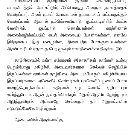
உங்களிடையே குறைவான ஞானம் கொண்டிருப்போர்
கடவுளிடத்தில் கேட்கட்டும்; அப்பொழுது அவரும் ஞானத்தைக்
கொடுப்பார். அவர் முகம் கோணாமல் தாராளமாய் எல்லாருக்கும்
கொடுப்பவர். ஆனால் நம்பிக்கையோடு, ஐயப்பாடின்றிக் கேட்க
வேண்டும். ஐயப்பாடு கொள்பவர்கள் காற்றினால்
அலைக்கழிக்கப்படும் கடல் அலையைப் போன்றவர்கள். எனவே
இத்தகைய இரு மனமுள்ள, நிலையற்ற போக்குடையவர்கள்
ஆண்டவரிடம் ஏதாவது பெற முடியும் என நினைக்காதிருக்கட்டும்.
தாழ்நிலையில் உள்ள சகோதரர் சகோதரிகள் தாங்கள் உயர்வு
பெறும்போது மகிழ்ச்சி அடைவார்களாக! செல்வச் செழிப்பில்
இருப்பவர்கள் தாங்கள் தாழ்நிலை அடையும்போதும் மகிழ்ச்சியாய்
இருப்பார்களாக! ஏனெனில் செல்வர்கள் புல்வெளிப் பூவைப் போல
மறைந்தொழிவார்கள். கதிரவன் எழ, வெயில் ஏறிப் புல்
உலர்ந்துபோம். அதன் பூ வதங்கி விழும்; அதன் அழகிய தோற்றமும்
அழிந்துவிடும். அவ்வாறே செல்வரும் தம் அலுவல்களில்
ஈடுபடும்போதே அழிவுறுவர்.
ஆண்டவரின் அருள்வாக்கு.