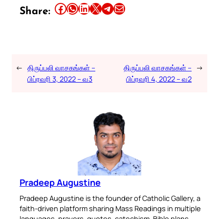
Share this article on Facebook
Share this article on WhatsApp
Share this article on LinkedIn
Share this article on X
Share this article on Telegram
Email this Article
Share:
←
திருப்பலி வாசகங்கள் –
திருப்பலி வாசகங்கள் –
→
பிப்ரவரி 3, 2022 – வ3
பிப்ரவரி 4, 2022 – வ2
Pradeep Augustine
Pradeep Augustine is the founder of Catholic Gallery, a
faith-driven platform sharing Mass Readings in multiple
languages, prayers, quotes, catechism, Bible plans,