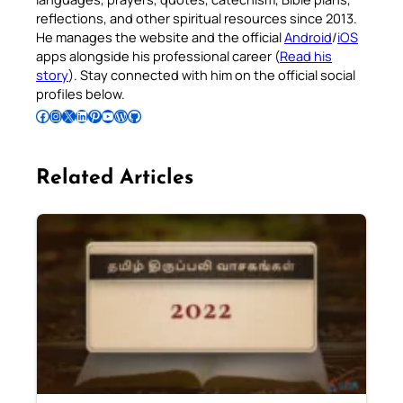
reflections, and other spiritual resources since 2013.
He manages the website and the official
Android
/
iOS
apps alongside his professional career (
Read his
story
). Stay connected with him on the official social
profiles below.
Follow Pradeep on Facebook
Follow Pradeep on Instagram
Follow Pradeep on X
Follow Pradeep on LinkedIn
Follow Pradeep on Pinterest
Subscribe to Pradeep’s Youtube Channel
Follow Pradeep on WordPress
Follow Pradeep on GitHub
Related Articles