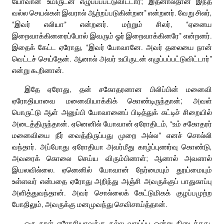
யோவான் உயிருடன் எழுப்பப்பட்டுவிட்டார்; இதனால்தான் இந்த
வல்ல செயல்கள் இவரால் ஆற்றப்படுகின்றன” என்றனர். வேறு சிலர்,
“இவர் எலியா” என்றனர். மற்றும் சிலர், “ஏனைய
இறைவாக்கினரைப்போல் இவரும் ஓர் இறைவாக்கினரே” என்றனர்.
இதைக் கேட்ட ஏரோது, “இவர் யோவானே. அவர் தலையை நான்
வெட்டச் செய்தேன். ஆனால் அவர் உயிருடன் எழுப்பப்பட்டுவிட்டார்”
என்று கூறினான்.
இதே ஏரோது, தன் சகோதரனான பிலிப்பின் மனைவி
ஏரோதியாவை மனைவியாக்கிக் கொண்டிருந்தான்; அவள்
பொருட்டு ஆள் அனுப்பி யோவானைப் பிடித்துக் கட்டிச் சிறையில்
அடைத்திருந்தான். ஏனெனில் யோவான் ஏரோதிடம், “உம் சகோதரர்
மனைவியை நீர் வைத்திருப்பது முறை அல்ல” எனச் சொல்லி
வந்தார். அப்போது ஏரோதியா அவர்மீது காழ்ப்புணர்வு கொண்டு,
அவரைக் கொலை செய்ய விரும்பினாள்; ஆனால் அவளால்
இயலவில்லை. ஏனெனில் யோவான் நேர்மையும் தூய்மையும்
உள்ளவர் என்பதை ஏரோது அறிந்து அஞ்சி அவருக்குப் பாதுகாப்பு
அளித்துவந்தான். அவர் சொல்லைக் கேட்டுமிகக் குழப்பமுற்ற
போதிலும், அவருக்கு மனமுவந்து செவிசாய்த்தான்.
ஒரு நாள் ஏரோதியாவுக்கு நல்ல வாய்ப்பு ஒன்று கிடைத்தது.