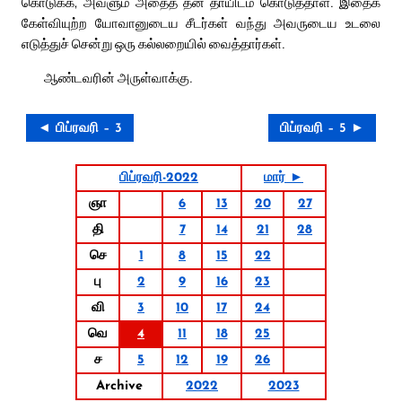
கொடுக்க, அவளும் அதைத் தன் தாயிடம் கொடுத்தாள். இதைக்
கேள்வியுற்ற யோவானுடைய சீடர்கள் வந்து அவருடைய உடலை
எடுத்துச் சென்று ஒரு கல்லறையில் வைத்தார்கள்.
ஆண்டவரின் அருள்வாக்கு.
◄ பிப்ரவரி – 3
பிப்ரவரி – 5 ►
பிப்ரவரி-2022
மார் ►
ஞா
6
13
20
27
தி
7
14
21
28
செ
1
8
15
22
பு
2
9
16
23
வி
3
10
17
24
வெ
4
11
18
25
ச
5
12
19
26
Archive
2022
2023