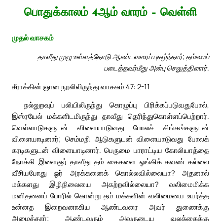
பொதுக்காலம் 4ஆம் வாரம் – வெள்ளி
முதல் வாசகம்
தாவீது முழு உள்ளத்தோடு ஆண்டவரைப் புகழ்ந்தார்; தம்மைப்
படைத்தவர்மீது அன்பு செலுத்தினார்.
சீராக்கின் ஞான நூலிலிருந்து வாசகம் 47: 2-11
நல்லுறவுப் பலியிலிருந்து கொழுப்பு பிரிக்கப்படுவதுபோல்,
இஸ்ரயேல் மக்களிடமிருந்து தாவீது தெரிந்துகொள்ளப்பெற்றார்.
வெள்ளாடுகளுடன் விளையாடுவது போலச் சிங்கங்களுடன்
விளையாடினார்; செம்மறி ஆடுகளுடன் விளையாடுவது போலக்
கரடிகளுடன் விளையாடினார். பெருமை பாராட்டிய கோலியாத்தை
நோக்கி இளைஞர் தாவீது தம் கைகளை ஓங்கிக் கவண் கல்லை
வீசியபோது ஓர் அரக்கனைக் கொல்லவில்லையா? அதனால்
மக்களது இழிநிலையை அகற்றவில்லையா? வலிமைமிக்க
மனிதனைப் போரில் கொன்று தம் மக்களின் வலிமையை உயர்த்த
உன்னத இறைவனாகிய ஆண்டவரை அவர் துணைக்கு
அழைத்தார்; ஆண்டவரும் அவருடைய வலக்கைக்கு