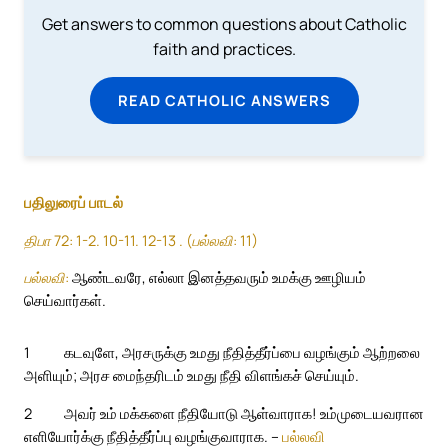
Get answers to common questions about Catholic
faith and practices.
READ CATHOLIC ANSWERS
பதிலுரைப் பாடல்
திபா 72: 1-2. 10-11. 12-13 . (பல்லவி: 11)
பல்லவி:
ஆண்டவரே, எல்லா இனத்தவரும் உமக்கு ஊழியம்
செய்வார்கள்.
1
கடவுளே, அரசருக்கு உமது நீதித்தீர்ப்பை வழங்கும் ஆற்றலை
அளியும்; அரச மைந்தரிடம் உமது நீதி விளங்கச் செய்யும்.
2
அவர் உம் மக்களை நீதியோடு ஆள்வாராக! உம்முடையவரான
எளியோர்க்கு நீதித்தீர்ப்பு வழங்குவாராக. –
பல்லவி