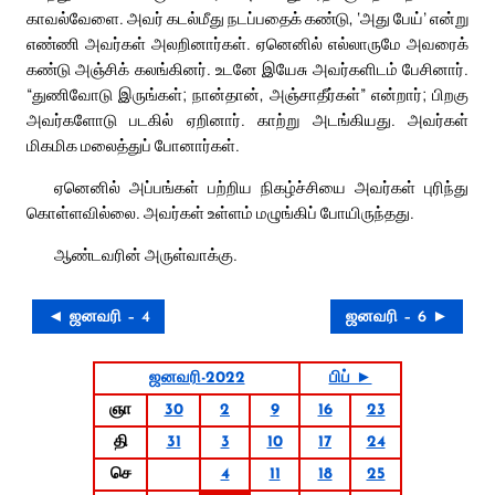
காவல்வேளை. அவர் கடல்மீது நடப்பதைக் கண்டு, ‘அது பேய்’ என்று
எண்ணி அவர்கள் அலறினார்கள். ஏனெனில் எல்லாருமே அவரைக்
கண்டு அஞ்சிக் கலங்கினர். உடனே இயேசு அவர்களிடம் பேசினார்.
“துணிவோடு இருங்கள்; நான்தான், அஞ்சாதீர்கள்” என்றார்; பிறகு
அவர்களோடு படகில் ஏறினார். காற்று அடங்கியது. அவர்கள்
மிகமிக மலைத்துப் போனார்கள்.
ஏனெனில் அப்பங்கள் பற்றிய நிகழ்ச்சியை அவர்கள் புரிந்து
கொள்ளவில்லை. அவர்கள் உள்ளம் மழுங்கிப் போயிருந்தது.
ஆண்டவரின் அருள்வாக்கு.
◄ ஜனவரி – 4
ஜனவரி – 6 ►
ஜனவரி-2022
பிப் ►
ஞா
30
2
9
16
23
தி
31
3
10
17
24
செ
4
11
18
25