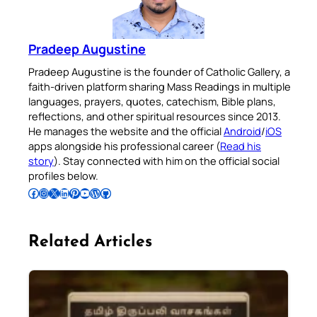
Pradeep Augustine
Pradeep Augustine is the founder of Catholic Gallery, a
faith-driven platform sharing Mass Readings in multiple
languages, prayers, quotes, catechism, Bible plans,
reflections, and other spiritual resources since 2013.
He manages the website and the official
Android
/
iOS
apps alongside his professional career (
Read his
story
). Stay connected with him on the official social
profiles below.
Follow Pradeep on Facebook
Follow Pradeep on Instagram
Follow Pradeep on X
Follow Pradeep on LinkedIn
Follow Pradeep on Pinterest
Subscribe to Pradeep’s Youtube Channel
Follow Pradeep on WordPress
Follow Pradeep on GitHub
Related Articles