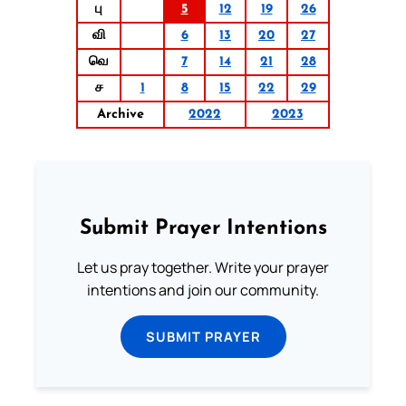
பு
5
12
19
26
வி
6
13
20
27
வெ
7
14
21
28
ச
1
8
15
22
29
Archive
2022
2023
Submit Prayer Intentions
Let us pray together. Write your prayer
intentions and join our community.
SUBMIT PRAYER