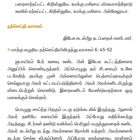
பறைசாற்றப்பட்ட கிறிஸ்துவே, உமக்கு மகிமை; விசுவாசத்தோடு
உலகில் ஏற்கப்பட்ட கிறிஸ்துவே, உமக்கு மகிமை. அல்லேலூயா.
நற்செய்தி வாசகம்
இயேசு கடல்மீது நடப்பதைக் கண்டனர்.
✠
மாற்கு எழுதிய நற்செய்தியிலிருந்து வாசகம் 6: 45-52
ஐயாயிரம் பேர் உணவு உண்ட பின் இயேசு கூட்டத்தினரை
அனுப்பிக் கொண்டிருந்தார். அப்பொழுது தம் சீடரையும் உடனே
படகேறித் தமக்கு முன் அக்கரையிலுள்ள பெத்சாய்தாவுக்குச்
செல்லுமாறு அவர் கட்டாயப்படுத்தினார். அவர் அவர்களிடமிருந்து
விடைபெற்றுக் கொண்டு, இறைவனிடம் வேண்டுவதற்காக ஒரு
மலைக்குச் சென்றார்.
பொழுது சாய்ந்த பிறகும் படகு நடுக்கடலில் இருந்தது. ஆனால்
அவர் தனியே கரையில் இருந்தார். அப்போது எதிர்க்காற்று
அடித்தது. சீடர்கள் தண்டு வலிக்கப் பெரிதும் வருந்துவதைக் கண்ட
அவர் கடல்மீது நடந்து அவர்களை நோக்கி வந்தார்; அவர்களைக்
கடந்து செல்ல விரும்பினார். அப்போது ஏறக்குறைய நான்காம்