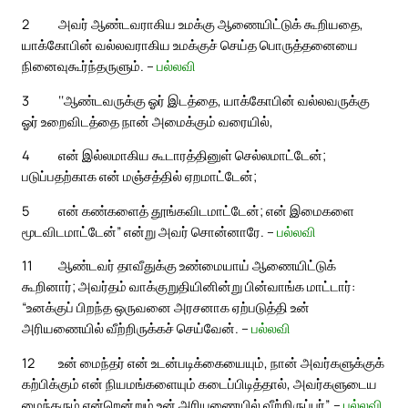
2
அவர் ஆண்டவராகிய உமக்கு ஆணையிட்டுக் கூறியதை,
யாக்கோபின் வல்லவராகிய உமக்குச் செய்த பொருத்தனையை
நினைவுகூர்ந்தருளும். –
பல்லவி
3
‘‘ஆண்டவருக்கு ஓர் இடத்தை, யாக்கோபின் வல்லவருக்கு
ஓர் உறைவிடத்தை நான் அமைக்கும் வரையில்,
4
என் இல்லமாகிய கூடாரத்தினுள் செல்லமாட்டேன்;
படுப்பதற்காக என் மஞ்சத்தில் ஏறமாட்டேன்;
5
என் கண்களைத் தூங்கவிடமாட்டேன்; என் இமைகளை
மூடவிடமாட்டேன்” என்று அவர் சொன்னாரே. –
பல்லவி
11
ஆண்டவர் தாவீதுக்கு உண்மையாய் ஆணையிட்டுக்
கூறினார்; அவர்தம் வாக்குறுதியினின்று பின்வாங்க மாட்டார்:
“உனக்குப் பிறந்த ஒருவனை அரசனாக ஏற்படுத்தி உன்
அரியணையில் வீற்றிருக்கச் செய்வேன். –
பல்லவி
12
உன் மைந்தர் என் உடன்படிக்கையையும், நான் அவர்களுக்குக்
கற்பிக்கும் என் நியமங்களையும் கடைப்பிடித்தால், அவர்களுடைய
மைந்தரும் என்றென்றும் உன் அரியணையில் வீற்றிருப்பர்”. –
பல்லவி