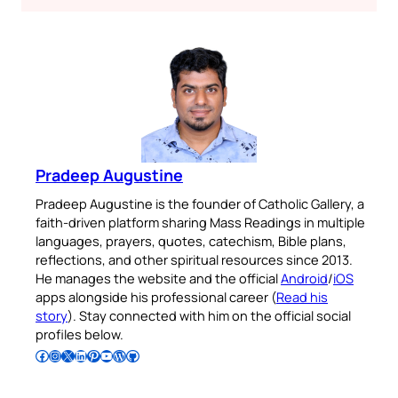
Pradeep Augustine
Pradeep Augustine is the founder of Catholic Gallery, a
faith-driven platform sharing Mass Readings in multiple
languages, prayers, quotes, catechism, Bible plans,
reflections, and other spiritual resources since 2013.
He manages the website and the official
Android
/
iOS
apps alongside his professional career (
Read his
story
). Stay connected with him on the official social
profiles below.
Follow Pradeep on Facebook
Follow Pradeep on Instagram
Follow Pradeep on X
Follow Pradeep on LinkedIn
Follow Pradeep on Pinterest
Subscribe to Pradeep’s Youtube Channel
Follow Pradeep on WordPress
Follow Pradeep on GitHub