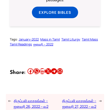
EXPLORE BIBLES
Tags:
January-2022
Mass in Tamil
Tamil Liturgy
Tamil Mass
Tamil Readings
ஜனவரி – 2022
Share this article on Facebook
Share this article on WhatsApp
Share this article on LinkedIn
Share this article on X
Share this article on Telegram
Email this Article
Share:
←
திருப்பலி வாசகங்கள் –
திருப்பலி வாசகங்கள் –
→
ஜனவரி 26, 2022 – வ2
ஜனவரி 27, 2022 – வ2