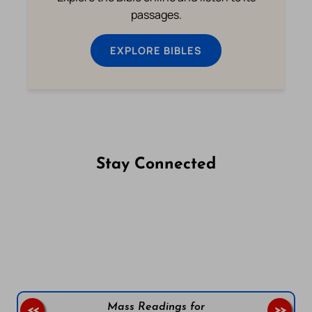
passages.
EXPLORE BIBLES
Stay Connected
Follow us on Facebook
Follow us on Instagram
Follow us on X
Subscribe to our YouTube Channel
Follow us on WhatsApp
Mass Readings for
<<
>>