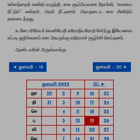
உள்ளத்தைக் கண்டு வருந்தி, கை சூம்பியவரை நோக்கி, “கையை
நீட்டும்” என்றார். அவர் நீட்டினார். அவருடைய கை மீண்டும்
நலமடைந்தது.
உடனே பரிசேயர் வெளியேறி ஏரோதியரோடு சேர்ந்து இயேசுவை
எப்படி ஒழிக்கலாம் என அவருக்கு எதிராகச் சூழ்ச்சி செய்தனர்.
ஆண்டவரின் அருள்வாக்கு.
◄ ஜனவரி – 18
ஜனவரி – 20 ►
ஜனவரி-2022
பிப் ►
ஞா
30
2
9
16
23
தி
31
3
10
17
24
செ
4
11
18
25
பு
5
12
19
26
வி
6
13
20
27
வெ
7
14
21
28