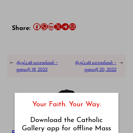
Share this article on Facebook
Share this article on WhatsApp
Share this article on LinkedIn
Share this article on X
Share this article on Telegram
Email this Article
Share:
←
திருப்பலி வாசகங்கள் –
திருப்பலி வாசகங்கள் –
→
ஜனவரி 18, 2022
ஜனவரி 20, 2022
Your Faith. Your Way.
Download the Catholic
Gallery app for offline Mass
Pradeep Augustine