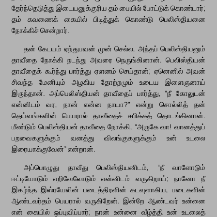
தேர்ந்தெடுத்து இடையனுக்குரிய தம் பையில் போட்டுக் கொண்டார்;
தம் கவணைக் கையில் பிடித்துக் கொண்டு பெலிஸ்தியனை
நோக்கிச் சென்றார்.
தன் கேடயம் ஏந்துபவன் முன் செல்ல, அந்தப் பெலிஸ்தியனும்
தாவீதை நோக்கி நடந்து அவரை நெருங்கினான். பெலிஸ்தியன்
தாவீதைக் கூர்ந்து பார்த்து ஏளனம் செய்தான்; ஏனெனில் அவன்
சிவந்த மேனியும் அழகிய தோற்றமும் உடைய இளைஞனாய்
இருந்தான். அப்பெலிஸ்தியன் தாவீதைப் பார்த்து, “நீ கோலுடன்
என்னிடம் வர, நான் என்ன நாயா?” என்று சொல்லித் தன்
தெய்வங்களின் பெயரால் தாவீதைச் சபிக்கத் தொடங்கினான்.
மீண்டும் பெலிஸ்தியன் தாவீதை நோக்கி, “அருகே வா! வானத்துப்
பறவைகளுக்கும் வனத்து விலங்குகளுக்கும் உன் உடலை
இரையாக்குவேன்” என்றான்.
அப்பொழுது தாவீது பெலிஸ்தியனிடம், “நீ வாளோடும்
ஈட்டியோடும் எறிவேலோடும் என்னிடம் வருகிறாய்; நானோ நீ
இகழ்ந்த இஸ்ரயேலின் படைத்திரளின் கடவுளாகிய, படைகளின்
ஆண்டவர்தம் பெயரால் வருகிறேன். இன்றே ஆண்டவர் உன்னை
என் கையில் ஒப்புவிப்பார்; நான் உன்னை வீழ்த்தி உன் உடலைத்