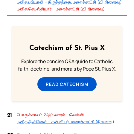
புனித பபியான் – திருத்தந்தை, மறைச்சாட்சி (வி.நினைவு)
புனித செபஸ்தியார் – மறைச்சாட்சி (வி.நினைவு)
Catechism of St. Pius X
Explore the concise Q&A guide to Catholic
faith, doctrine, and morals by Pope St. Pius X.
READ CATECHISM
பொதுக்காலம் 2ஆம் வாரம் – வெள்ளி
21
புனித ஆக்னெஸ் – கன்னியர், மறைச்சாட்சி (நினைவு)