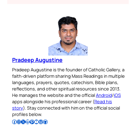
Pradeep Augustine
Pradeep Augustine is the founder of Catholic Gallery, a
faith-driven platform sharing Mass Readings in multiple
languages, prayers, quotes, catechism, Bible plans,
reflections, and other spiritual resources since 2013.
He manages the website and the official
Android
/
iOS
apps alongside his professional career (
Read his
story
). Stay connected with him on the official social
profiles below.
Follow Pradeep on Facebook
Follow Pradeep on Instagram
Follow Pradeep on X
Follow Pradeep on LinkedIn
Follow Pradeep on Pinterest
Subscribe to Pradeep’s Youtube Channel
Follow Pradeep on WordPress
Follow Pradeep on GitHub