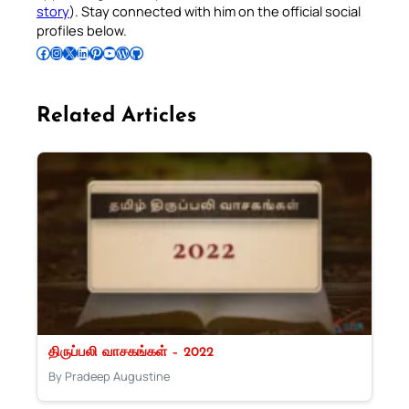
story
). Stay connected with him on the official social
profiles below.
Follow Pradeep on Facebook
Follow Pradeep on Instagram
Follow Pradeep on X
Follow Pradeep on LinkedIn
Follow Pradeep on Pinterest
Subscribe to Pradeep’s Youtube Channel
Follow Pradeep on WordPress
Follow Pradeep on GitHub
Related Articles
திருப்பலி வாசகங்கள் – 2022
By Pradeep Augustine