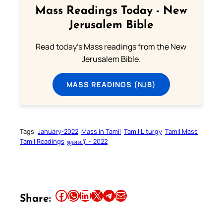
Mass Readings Today - New
Jerusalem Bible
Read today's Mass readings from the New
Jerusalem Bible.
MASS READINGS (NJB)
Tags:
January-2022
Mass in Tamil
Tamil Liturgy
Tamil Mass
Tamil Readings
ஜனவரி – 2022
Share this article on Facebook
Share this article on WhatsApp
Share this article on LinkedIn
Share this article on X
Share this article on Telegram
Email this Article
Share: