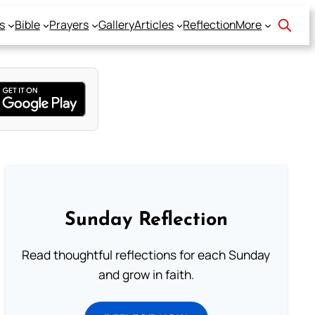
s
Bible
Prayers
Gallery
Articles
Reflection
More
Sunday Reflection
Read thoughtful reflections for each Sunday
and grow in faith.