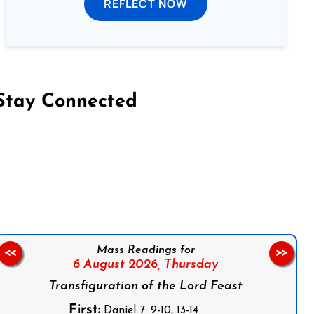
REFLECT NOW
Stay Connected
on Facebook
Follow us on Instagram
Follow us on X
Subscribe to our YouTube Channel
Follow us on WhatsApp
Mass Readings for
<<
>>
6 August 2026,
Thursday
Transfiguration of the Lord Feast
First:
Daniel 7: 9-10, 13-14