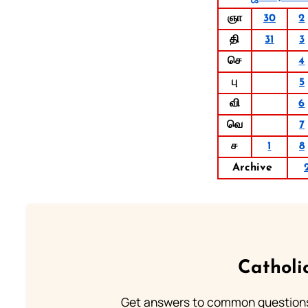
ஞா
30
2
தி
31
3
செ
4
பு
5
வி
6
வெ
7
ச
1
8
Archive
Catholi
Get answers to common questions 