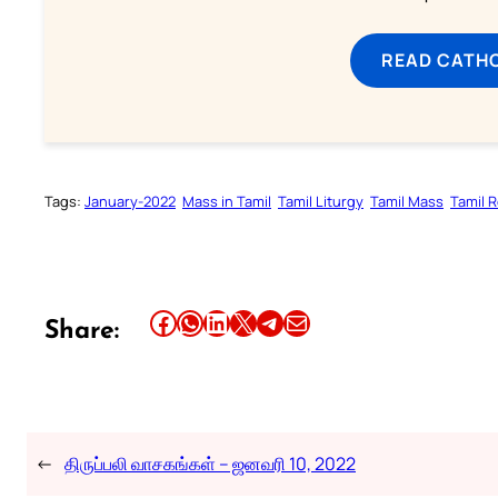
READ CATH
Tags:
January-2022
Mass in Tamil
Tamil Liturgy
Tamil Mass
Tamil 
Share this article on Facebook
Share this article on WhatsApp
Share this article on LinkedIn
Share this article on X
Share this article on Telegram
Email this Article
Share:
←
திருப்பலி வாசகங்கள் – ஜனவரி 10, 2022