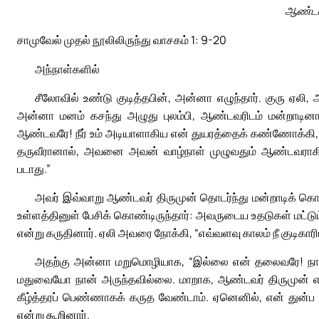
ஆண்டவர
சாமுவேல் முதல் நூலிலிருந்து வாசகம் 1: 9-20
அந்நாள்களில்
சீலோவில் உண்டு குடித்தபின், அன்னா எழுந்தார். குரு ஏலி, 
அன்னா மனம் கசந்து அழுது புலம்பி, ஆண்டவரிடம் மன்றாடி
ஆண்டவரே! நீர் உம் அடியாளாகிய என் துயரத்தைக் கண்ணோக்கி
தருவீரானால், அவனை அவன் வாழ்நாள் முழுவதும் ஆண்டவராகிய
படாது.”
அவர் இவ்வாறு ஆண்டவர் திருமுன் தொடர்ந்து மன்றாடிக் 
உள்ளத்தினுள் பேசிக் கொண்டிருந்தார்: அவருடைய உதடுகள் மட்
என்று கருதினார். ஏலி அவரை நோக்கி, “எவ்வளவு காலம் நீ குடிகாரிய
அதற்கு அன்னா மறுமொழியாக, “இல்லை என் தலைவரே! நான
மதுவையோ நான் அருந்தவில்லை. மாறாக, ஆண்டவர் திருமுன் என
கீழ்த்தரப் பெண்ணாகக் கருத வேண்டாம். ஏனெனில், என் துன்ப
என்று கூறினார்.