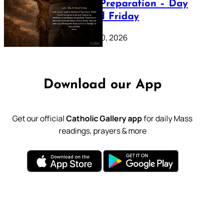
Lenten Preparation – Day
39: Good Friday
February 20, 2026
Download our App
Get our official
Catholic Gallery app
for daily Mass
readings, prayers & more