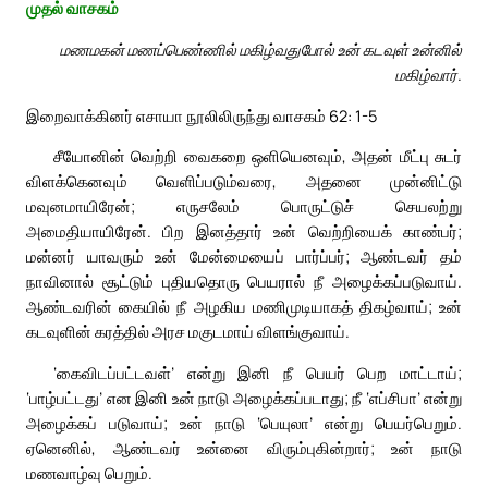
முதல் வாசகம்
மணமகன் மணப்பெண்ணில் மகிழ்வதுபோல் உன் கடவுள் உன்னில்
மகிழ்வார்.
இறைவாக்கினர் எசாயா நூலிலிருந்து வாசகம் 62: 1-5
சீயோனின் வெற்றி வைகறை ஒளியெனவும், அதன் மீட்பு சுடர்
விளக்கெனவும் வெளிப்படும்வரை, அதனை முன்னிட்டு
மவுனமாயிரேன்; எருசலேம் பொருட்டுச் செயலற்று
அமைதியாயிரேன். பிற இனத்தார் உன் வெற்றியைக் காண்பர்;
மன்னர் யாவரும் உன் மேன்மையைப் பார்ப்பர்; ஆண்டவர் தம்
நாவினால் சூட்டும் புதியதொரு பெயரால் நீ அழைக்கப்படுவாய்.
ஆண்டவரின் கையில் நீ அழகிய மணிமுடியாகத் திகழ்வாய்; உன்
கடவுளின் கரத்தில் அரச மகுடமாய் விளங்குவாய்.
‘கைவிடப்பட்டவள்’ என்று இனி நீ பெயர் பெற மாட்டாய்;
‘பாழ்பட்டது’ என இனி உன் நாடு அழைக்கப்படாது; நீ ‘எப்சிபா’ என்று
அழைக்கப் படுவாய்; உன் நாடு ‘பெயுலா’ என்று பெயர்பெறும்.
ஏனெனில், ஆண்டவர் உன்னை விரும்புகின்றார்; உன் நாடு
மணவாழ்வு பெறும்.