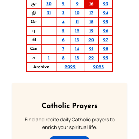
ஞா
30
2
9
16
23
தி
31
3
10
17
24
செ
4
11
18
25
பு
5
12
19
26
வி
6
13
20
27
வெ
7
14
21
28
ச
1
8
15
22
29
Archive
2022
2023
Catholic Prayers
Find and recite daily Catholic prayers to
enrich your spiritual life.