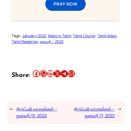
PRAY NOW
Tags:
January-2022
Mass in Tamil
Tamil Liturgy
Tamil Mass
Tamil Readings
ஜனவரி – 2022
Share this article on Facebook
Share this article on WhatsApp
Share this article on LinkedIn
Share this article on X
Share this article on Telegram
Email this Article
Share:
←
திருப்பலி வாசகங்கள் –
திருப்பலி வாசகங்கள் –
→
ஜனவரி 15, 2022
ஜனவரி 17, 2022