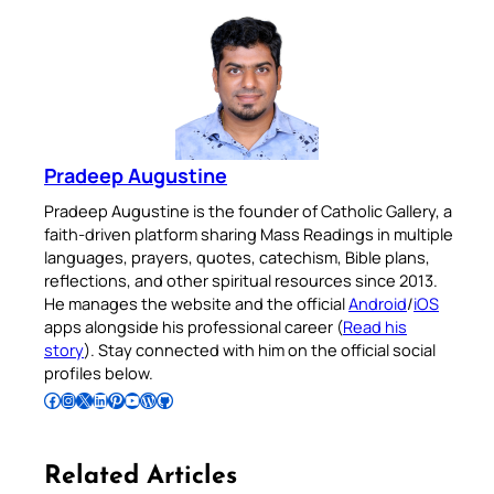
Pradeep Augustine
Pradeep Augustine is the founder of Catholic Gallery, a
faith-driven platform sharing Mass Readings in multiple
languages, prayers, quotes, catechism, Bible plans,
reflections, and other spiritual resources since 2013.
He manages the website and the official
Android
/
iOS
apps alongside his professional career (
Read his
story
). Stay connected with him on the official social
profiles below.
Follow Pradeep on Facebook
Follow Pradeep on Instagram
Follow Pradeep on X
Follow Pradeep on LinkedIn
Follow Pradeep on Pinterest
Subscribe to Pradeep’s Youtube Channel
Follow Pradeep on WordPress
Follow Pradeep on GitHub
Related Articles