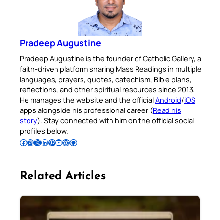
Pradeep Augustine
Pradeep Augustine is the founder of Catholic Gallery, a
faith-driven platform sharing Mass Readings in multiple
languages, prayers, quotes, catechism, Bible plans,
reflections, and other spiritual resources since 2013.
He manages the website and the official
Android
/
iOS
apps alongside his professional career (
Read his
story
). Stay connected with him on the official social
profiles below.
Follow Pradeep on Facebook
Follow Pradeep on Instagram
Follow Pradeep on X
Follow Pradeep on LinkedIn
Follow Pradeep on Pinterest
Subscribe to Pradeep’s Youtube Channel
Follow Pradeep on WordPress
Follow Pradeep on GitHub
Related Articles