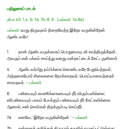
பதிலுரைப் பாடல்
திபா 40: 1,4. 6-7a. 7b-8. 9 . (பல்லவி: 7a.8a)
பல்லவி:
உமது திருவுளம் நிறைவேற்ற இதோ வருகின்றேன்
ஆண்டவரே!
1
நான் ஆண்டவருக்காகப் பொறுமையுடன் காத்திருந்தேன்;
அவரும் என் பக்கம் சாய்ந்து எனது மன்றாட்டைக் கேட்டருளினார்.
4
ஆண்டவர்மீது நம்பிக்கை கொண்டவரே பேறுபெற்றவர்;
அத்தகையோர் சிலைகளை நோக்காதவர்; பொய்யானவற்றைச்
சாராதவர். –
பல்லவி
6
பலியையும் காணிக்கையையும் நீர் விரும்பவில்லை;
எரிபலியையும் பாவம் போக்கும் பலியையும் நீர் கேட்கவில்லை;
ஆனால், என் செவிகள் திறக்கும்படி செய்தீர்.
7a
எனவே, ‘இதோ வருகின்றேன்.’ –
பல்லவி
7b
என்னைக் குறித்துத் திருநூல் சுருளில் எழுதப்பட்டுள்ளது;