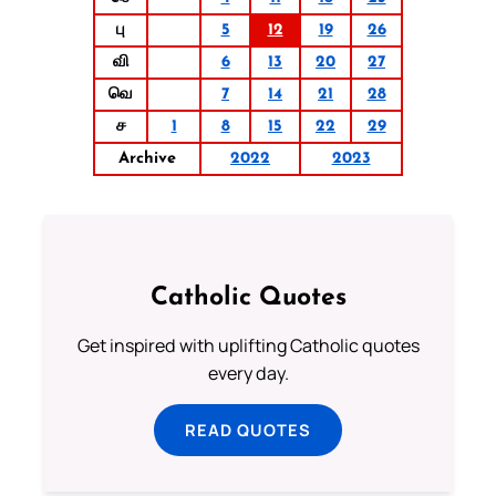
பு
5
12
19
26
வி
6
13
20
27
வெ
7
14
21
28
ச
1
8
15
22
29
Archive
2022
2023
Catholic Quotes
Get inspired with uplifting Catholic quotes
every day.
READ QUOTES