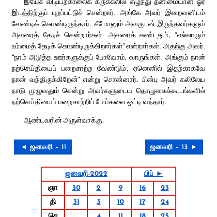
இயேசு விடியற்காலைக் கருக்கலில் எழுந்து தனிமையான ஓர்
இடத்திற்குப் புறப்பட்டுச் சென்றார். அங்கே அவர் இறைவனிடம்
வேண்டிக் கொண்டிருந்தார். சீமோனும் அவருடன் இருந்தவர்களும்
அவரைத் தேடிச் சென்றார்கள். அவரைக் கண்டதும், “எல்லாரும்
உம்மைத் தேடிக் கொண்டிருக்கிறார்கள்” என்றார்கள். அதற்கு அவர்,
“நாம் அடுத்த ஊர்களுக்குப் போவோம், வாருங்கள். அங்கும் நான்
நற்செய்தியைப் பறைசாற்ற வேண்டும்; ஏனெனில் இதற்காகவே
நான் வந்திருக்கிறேன்” என்று சொன்னார். பின்பு அவர் கலிலேய
நாடு முழுவதும் சென்று அவர்களுடைய தொழுகைக்கூடங்களில்
நற்செய்தியைப் பறைசாற்றிப் பேய்களை ஓட்டி வந்தார்.
ஆண்டவரின் அருள்வாக்கு.
◄ ஜனவரி – 11
ஜனவரி – 13 ►
ஜனவரி-2022
பிப் ►
ஞா
30
2
9
16
23
தி
31
3
10
17
24
செ
4
11
18
25