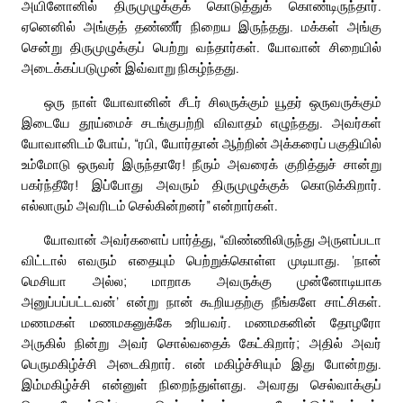
அயினோனில் திருமுழுக்குக் கொடுத்துக் கொண்டிருந்தார்.
ஏனெனில் அங்குத் தண்ணீர் நிறைய இருந்தது. மக்கள் அங்கு
சென்று திருமுழுக்குப் பெற்று வந்தார்கள். யோவான் சிறையில்
அடைக்கப்படுமுன் இவ்வாறு நிகழ்ந்தது.
ஒரு நாள் யோவானின் சீடர் சிலருக்கும் யூதர் ஒருவருக்கும்
இடையே தூய்மைச் சடங்குபற்றி விவாதம் எழுந்தது. அவர்கள்
யோவானிடம் போய், “ரபி, யோர்தான் ஆற்றின் அக்கரைப் பகுதியில்
உம்மோடு ஒருவர் இருந்தாரே! நீரும் அவரைக் குறித்துச் சான்று
பகர்ந்தீரே! இப்போது அவரும் திருமுழுக்குக் கொடுக்கிறார்.
எல்லாரும் அவரிடம் செல்கின்றனர்” என்றார்கள்.
யோவான் அவர்களைப் பார்த்து, “விண்ணிலிருந்து அருளப்படா
விட்டால் எவரும் எதையும் பெற்றுக்கொள்ள முடியாது. ‘நான்
மெசியா அல்ல; மாறாக அவருக்கு முன்னோடியாக
அனுப்பப்பட்டவன்’ என்று நான் கூறியதற்கு நீங்களே சாட்சிகள்.
மணமகள் மணமகனுக்கே உரியவர். மணமகனின் தோழரோ
அருகில் நின்று அவர் சொல்வதைக் கேட்கிறார்; அதில் அவர்
பெருமகிழ்ச்சி அடைகிறார். என் மகிழ்ச்சியும் இது போன்றது.
இம்மகிழ்ச்சி என்னுள் நிறைந்துள்ளது. அவரது செல்வாக்குப்