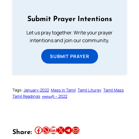
Submit Prayer Intentions
Let us pray together. Write your prayer
intentions and join our community.
SUBMIT PRAYER
Tags:
January-2022
Mass in Tamil
Tamil Liturgy
Tamil Mass
Tamil Readings
ஜனவரி – 2022
Share this article on Facebook
Share this article on WhatsApp
Share this article on LinkedIn
Share this article on X
Share this article on Telegram
Email this Article
Share: