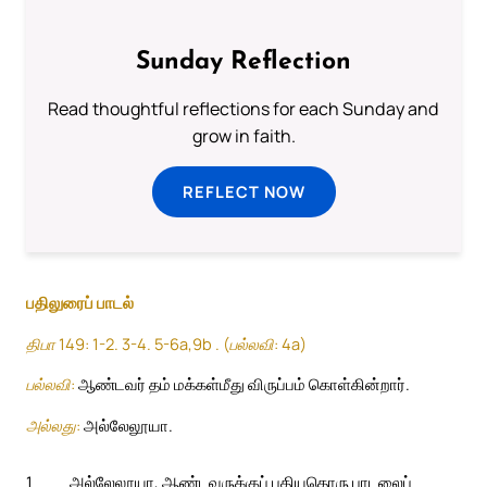
Sunday Reflection
Read thoughtful reflections for each Sunday and
grow in faith.
REFLECT NOW
பதிலுரைப் பாடல்
திபா 149: 1-2. 3-4. 5-6a,9b . (பல்லவி: 4a)
பல்லவி:
ஆண்டவர் தம் மக்கள்மீது விருப்பம் கொள்கின்றார்.
அல்லது:
அல்லேலூயா.
1
அல்லேலூயா, ஆண்டவருக்குப் புதியதொரு பாடலைப்