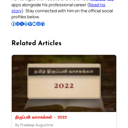
apps alongside his professional career (
Read his
story
). Stay connected with him on the official social
profiles below.
Follow Pradeep on Facebook
Follow Pradeep on Instagram
Follow Pradeep on X
Follow Pradeep on LinkedIn
Follow Pradeep on Pinterest
Subscribe to Pradeep’s Youtube Channel
Follow Pradeep on WordPress
Follow Pradeep on GitHub
Related Articles
திருப்பலி வாசகங்கள் – 2022
By Pradeep Augustine