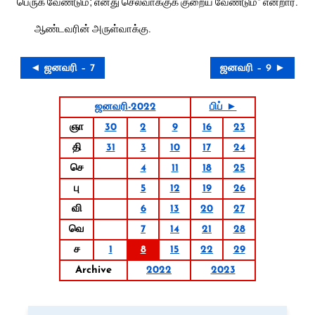
பெருக வேண்டும்; எனது செல்வாக்குக் குறைய வேண்டும்” என்றார்.
ஆண்டவரின் அருள்வாக்கு.
◄ ஜனவரி – 7
ஜனவரி – 9 ►
ஜனவரி-2022
பிப் ►
ஞா
30
2
9
16
23
தி
31
3
10
17
24
செ
4
11
18
25
பு
5
12
19
26
வி
6
13
20
27
வெ
7
14
21
28
ச
1
8
15
22
29
Archive
2022
2023