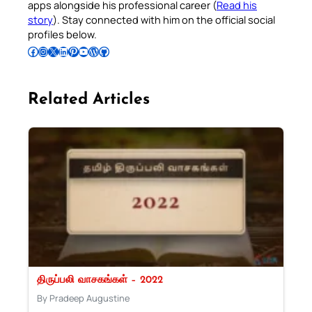
apps alongside his professional career (
Read his
story
). Stay connected with him on the official social
profiles below.
Follow Pradeep on Facebook
Follow Pradeep on Instagram
Follow Pradeep on X
Follow Pradeep on LinkedIn
Follow Pradeep on Pinterest
Subscribe to Pradeep’s Youtube Channel
Follow Pradeep on WordPress
Follow Pradeep on GitHub
Related Articles
திருப்பலி வாசகங்கள் – 2022
By Pradeep Augustine