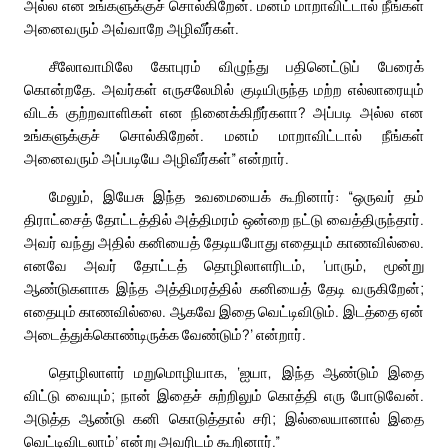
அல்ல என உங்களுக்குச் சொல்கிறேன். மனம் மாறாவிட்டால் நீங்கள்
அனைவரும் அவ்வாறே அழிவீர்கள்.
சீலோவாமிலே கோபுரம் விழுந்து பதினெட்டுப் பேரைக்
கொன்றதே. அவர்கள் எருசலேமில் குடியிருந்த மற்ற எல்லாரையும்
விடக் குற்றவாளிகள் என நினைக்கிறீர்களா? அப்படி அல்ல என
உங்களுக்குச் சொல்கிறேன். மனம் மாறாவிட்டால் நீங்கள்
அனைவரும் அப்படியே அழிவீர்கள்” என்றார்.
மேலும், இயேசு இந்த உவமையைக் கூறினார்: “ஒருவர் தம்
திராட்சைத் தோட்டத்தில் அத்திமரம் ஒன்றை நட்டு வைத்திருந்தார்.
அவர் வந்து அதில் கனியைத் தேடியபோது எதையும் காணவில்லை.
எனவே அவர் தோட்டத் தொழிலாளரிடம், ‘பாரும், மூன்று
ஆண்டுகளாக இந்த அத்திமரத்தில் கனியைத் தேடி வருகிறேன்;
எதையும் காணவில்லை. ஆகவே இதை வெட்டிவிடும். இடத்தை ஏன்
அடைத்துக்கொண்டிருக்க வேண்டும்?’ என்றார்.
தொழிலாளர் மறுமொழியாக, ‘ஐயா, இந்த ஆண்டும் இதை
விட்டு வையும்; நான் இதைச் சுற்றிலும் கொத்தி எரு போடுவேன்.
அடுத்த ஆண்டு கனி கொடுத்தால் சரி; இல்லையானால் இதை
வெட்டிவிடலாம்’ என்று அவரிடம் கூறினார்.”