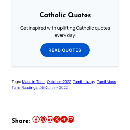
Catholic Quotes
Get inspired with uplifting Catholic quotes
every day.
READ QUOTES
Tags:
Mass in Tamil
October-2022
Tamil Liturgy
Tamil Mass
Tamil Readings
அக்டோபர் – 2022
Share this article on Facebook
Share this article on WhatsApp
Share this article on LinkedIn
Share this article on X
Share this article on Telegram
Email this Article
Share: