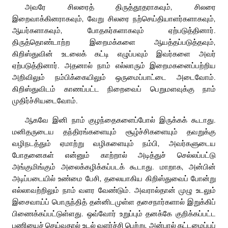
அவரே சிலரைத் திருத்தூதராகவும், சிலரை
இறைவாக்கினராகவும், வேறு சிலரை நற்செய்தியாளர்களாகவும்,
ஆயர்களாகவும், போதகர்களாகவும் ஏற்படுத்தினார்.
திருத்தொண்டாற்ற இறைமக்களை ஆயத்தப்படுத்தவும்,
கிறிஸ்துவின் உடலைக் கட்டி எழுப்பவும் இவர்களை அவர்
ஏற்படுத்தினார். அதனால் நாம் எல்லாரும் இறைமகனைப்பற்றிய
அறிவிலும் நம்பிக்கையிலும் ஒருமைப்பாட்டை அடைவோம்.
கிறிஸ்துவிடம் காணப்பட்ட நிறைவைப் பெறுமளவுக்கு நாம்
முதிர்ச்சியடைவோம்.
ஆகவே இனி நாம் குழந்தைகளைப்போல் இருக்கக் கூடாது.
மனிதருடைய தந்திரங்களையும் சூழ்ச்சிகளையும் தவறுக்கு
வழிநடத்தும் ஏமாற்று வழிகளையும் நம்பி, அவர்களுடைய
போதனைகள் என்னும் காற்றால் அடித்துச் செல்லப்பட்டு
அங்குமிங்கும் அலைக்கழிக்கப்படக் கூடாது. மாறாக, அன்பின்
அடிப்படையில் உண்மை பேசி, தலையாகிய கிறிஸ்துவைப் போன்று
எல்லாவற்றிலும் நாம் வளர வேண்டும். அவரால்தான் முழு உடலும்
இசைவாய்ப் பொருந்தித் தன்னிடமுள்ள தசைநார்களால் இறுக்கிப்
பிணைக்கப்பட்டுள்ளது. ஒவ்வோர் உறுப்பும் தனக்கே குறிக்கப்பட்ட
பணியைச் செய்வதால் உடல் வளர்ச்சி பெற்று, அன்பால் கட்டமைப்புப்