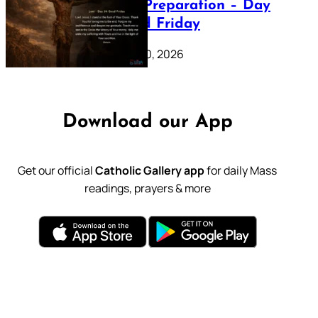
Lenten Preparation – Day
39: Good Friday
February 20, 2026
Download our App
Get our official
Catholic Gallery app
for daily Mass
readings, prayers & more