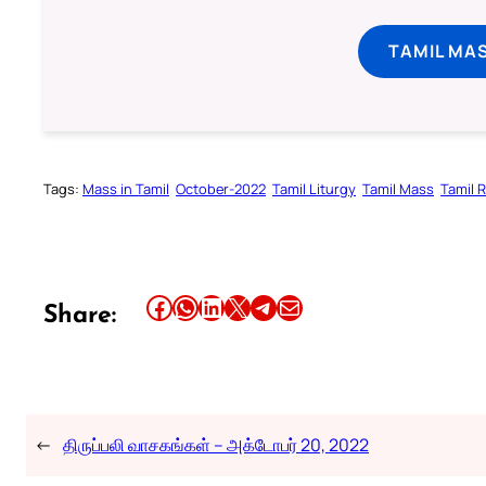
TAMIL MA
Tags:
Mass in Tamil
October-2022
Tamil Liturgy
Tamil Mass
Tamil 
Share this article on Facebook
Share this article on WhatsApp
Share this article on LinkedIn
Share this article on X
Share this article on Telegram
Email this Article
Share:
←
திருப்பலி வாசகங்கள் – அக்டோபர் 20, 2022