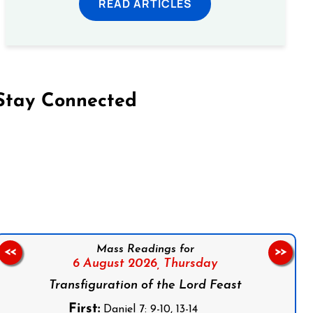
READ ARTICLES
Stay Connected
on Facebook
Follow us on Instagram
Follow us on X
Subscribe to our YouTube Channel
Follow us on WhatsApp
Mass Readings for
<<
>>
6 August 2026,
Thursday
Transfiguration of the Lord Feast
First:
Daniel 7: 9-10, 13-14