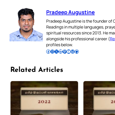
Pradeep Augustine
Pradeep Augustine is the founder of C
Readings in multiple languages, praye
spiritual resources since 2013. He ma
alongside his professional career (
Re
profiles below.
Follow Pradeep on Facebook
Follow Pradeep on Instagram
Follow Pradeep on X
Follow Pradeep on LinkedIn
Follow Pradeep on Pinterest
Subscribe to Pradeep’s Youtube Channel
Follow Pradeep on WordPress
Follow Pradeep on GitHub
Related Articles