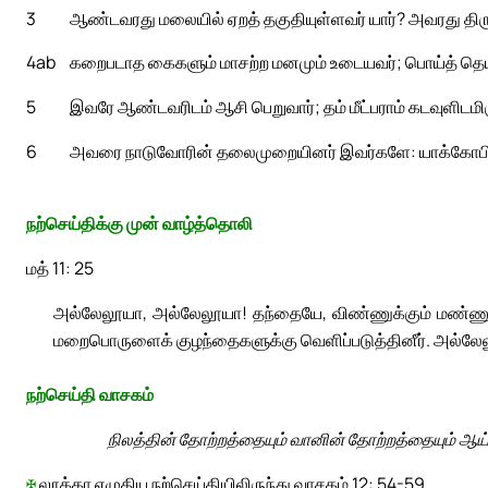
3
ஆண்டவரது மலையில் ஏறத் தகுதியுள்ளவர் யார்? அவரது திருத்
4ab
கறைபடாத கைகளும் மாசற்ற மனமும் உடையவர்; பொய்த் தெய்
5
இவரே ஆண்டவரிடம் ஆசி பெறுவார்; தம் மீட்பராம் கடவுளிடமிருந
6
அவரை நாடுவோரின் தலைமுறையினர் இவர்களே: யாக்கோபின
நற்செய்திக்கு முன் வாழ்த்தொலி
மத் 11: 25
அல்லேலூயா, அல்லேலூயா! தந்தையே, விண்ணுக்கும் மண்ணு
மறைபொருளைக் குழந்தைகளுக்கு வெளிப்படுத்தினீர். அல்லே
நற்செய்தி வாசகம்
நிலத்தின் தோற்றத்தையும் வானின் தோற்றத்தையும் ஆய்ந்த
✠
லூக்கா எழுதிய நற்செய்தியிலிருந்து வாசகம் 12: 54-59