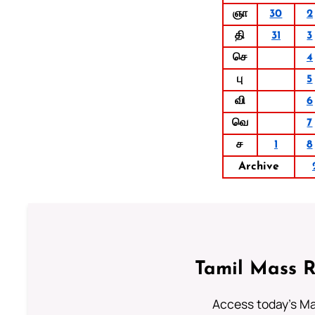
ஞா
30
2
தி
31
3
செ
4
பு
5
வி
6
வெ
7
ச
1
8
Archive
Tamil Mass 
Access today's Mas