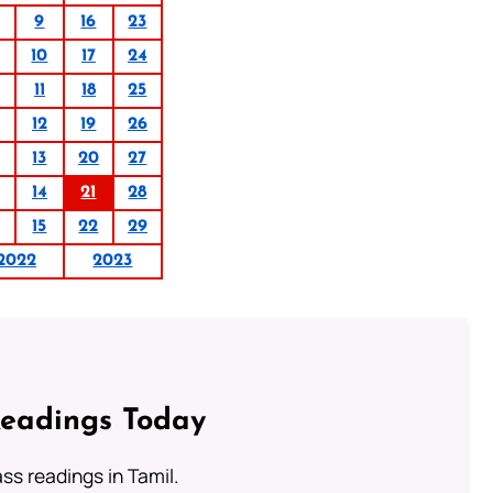
9
16
23
10
17
24
11
18
25
12
19
26
13
20
27
14
21
28
15
22
29
2022
2023
Readings Today
s readings in Tamil.