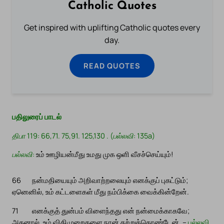
Catholic Quotes
Get inspired with uplifting Catholic quotes every
day.
READ QUOTES
பதிலுரைப் பாடல்
திபா 119: 66,71. 75,91. 125,130 . (பல்லவி: 135a)
பல்லவி:
உம் ஊழியன்மீது உமது முக ஒளி வீசச்செய்யும்!
66
நன்மதியையும் அறிவாற்றலையும் எனக்குப் புகட்டும்;
ஏனெனில், உம் கட்டளைகள் மீது நம்பிக்கை வைக்கின்றேன்.
71
எனக்குத் துன்பம் விளைந்தது என் நன்மைக்காகவே;
அதனால், உம் விதிமுறைகளை நான் கற்றுக்கொண்டேன். –
பல்லவி