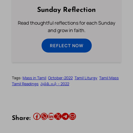
Sunday Reflection
Read thoughtful reflections for each Sunday
and grow in faith.
REFLECT NOW
Tags:
Mass in Tamil
October-2022
Tamil Liturgy
Tamil Mass
Tamil Readings
அக்டோபர் – 2022
Share this article on Facebook
Share this article on WhatsApp
Share this article on LinkedIn
Share this article on X
Share this article on Telegram
Email this Article
Share: