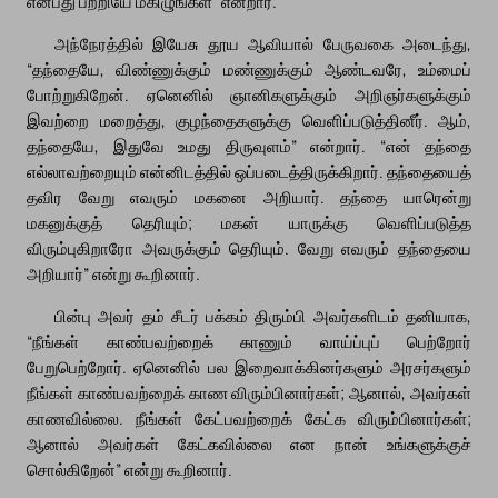
என்பது பற்றியே மகிழுங்கள்” என்றார்.
அந்நேரத்தில் இயேசு தூய ஆவியால் பேருவகை அடைந்து,
“தந்தையே, விண்ணுக்கும் மண்ணுக்கும் ஆண்டவரே, உம்மைப்
போற்றுகிறேன். ஏனெனில் ஞானிகளுக்கும் அறிஞர்களுக்கும்
இவற்றை மறைத்து, குழந்தைகளுக்கு வெளிப்படுத்தினீர். ஆம்,
தந்தையே, இதுவே உமது திருவுளம்” என்றார். “என் தந்தை
எல்லாவற்றையும் என்னிடத்தில் ஒப்படைத்திருக்கிறார். தந்தையைத்
தவிர வேறு எவரும் மகனை அறியார். தந்தை யாரென்று
மகனுக்குத் தெரியும்; மகன் யாருக்கு வெளிப்படுத்த
விரும்புகிறாரோ அவருக்கும் தெரியும். வேறு எவரும் தந்தையை
அறியார்” என்று கூறினார்.
பின்பு அவர் தம் சீடர் பக்கம் திரும்பி அவர்களிடம் தனியாக,
“நீங்கள் காண்பவற்றைக் காணும் வாய்ப்புப் பெற்றோர்
பேறுபெற்றோர். ஏனெனில் பல இறைவாக்கினர்களும் அரசர்களும்
நீங்கள் காண்பவற்றைக் காண விரும்பினார்கள்; ஆனால், அவர்கள்
காணவில்லை. நீங்கள் கேட்பவற்றைக் கேட்க விரும்பினார்கள்;
ஆனால் அவர்கள் கேட்கவில்லை என நான் உங்களுக்குச்
சொல்கிறேன்” என்று கூறினார்.