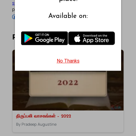
story
). Stay connected with him on the official social
profiles below.
Available on:
Follow Pradeep on Facebook
Follow Pradeep on Instagram
Follow Pradeep on X
Follow Pradeep on LinkedIn
Follow Pradeep on Pinterest
Subscribe to Pradeep’s Youtube Channel
Follow Pradeep on WordPress
Follow Pradeep on GitHub
Related Articles
No Thanks
திருப்பலி வாசகங்கள் – 2022
By Pradeep Augustine