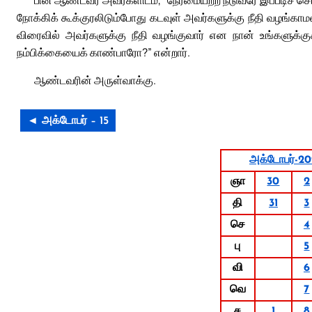
பின் ஆண்டவர் அவர்களிடம், “நேர்மையற்ற நடுவரே இப்படிச் ச
நோக்கிக் கூக்குரலிடும்போது கடவுள் அவர்களுக்கு நீதி வழங்கா
விரைவில் அவர்களுக்கு நீதி வழங்குவார் என நான் உங்களுக்
நம்பிக்கையைக் காண்பாரோ?” என்றார்.
ஆண்டவரின் அருள்வாக்கு.
◄ அக்டோபர் – 15
அக்டோபர்-2
ஞா
30
2
தி
31
3
செ
4
பு
5
வி
6
வெ
7
ச
1
8