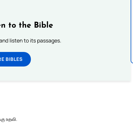
n to the Bible
 and listen to its passages.
E BIBLES
ு உதவி.