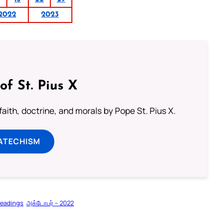
2022
2023
of St. Pius X
aith, doctrine, and morals by Pope St. Pius X.
ATECHISM
Readings
அக்டோபர் – 2022