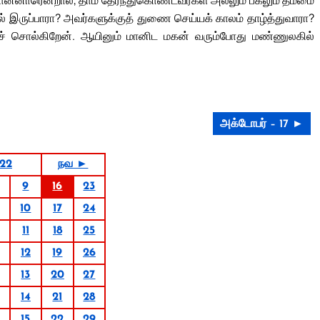
ொன்னாரென்றால், தாம் தேர்ந்துகொண்டவர்கள் அல்லும் பகலும் தம்மை
மல் இருப்பாரா? அவர்களுக்குத் துணை செய்யக் காலம் தாழ்த்துவாரா?
குச் சொல்கிறேன். ஆயினும் மானிட மகன் வரும்போது மண்ணுலகில்
அக்டோபர் – 17 ►
022
நவ ►
9
16
23
10
17
24
11
18
25
12
19
26
13
20
27
14
21
28
15
22
29