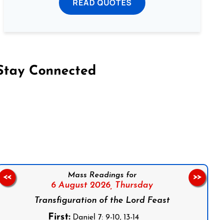
READ QUOTES
Stay Connected
on Facebook
Follow us on Instagram
Follow us on X
Subscribe to our YouTube Channel
Follow us on WhatsApp
Mass Readings for
<<
>>
6 August 2026,
Thursday
Transfiguration of the Lord Feast
First:
Daniel 7: 9-10, 13-14