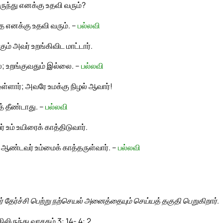
ந்து எனக்கு உதவி வரும்?
எனக்கு உதவி வரும். –
பல்லவி
ும் அவர் உறங்கிவிட மாட்டார்.
 உறங்குவதும் இல்லை. –
பல்லவி
உள்ளார்; அவரே உமக்கு நிழல் ஆவார்!
த் தீண்டாது. –
பல்லவி
 உம் உயிரைக் காத்திடுவார்.
் ஆண்டவர் உம்மைக் காத்தருள்வார். –
பல்லவி
் தேர்ச்சி பெற்று நற்செயல் அனைத்தையும் செய்யத் தகுதி பெறுகிறார்.
லிருந்து வாசகம் 3: 14- 4: 2