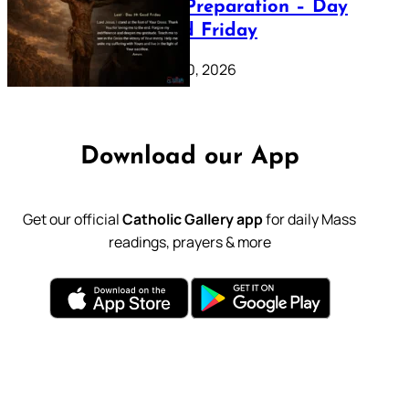
Lenten Preparation – Day
39: Good Friday
February 20, 2026
Download our App
Get our official
Catholic Gallery app
for daily Mass
readings, prayers & more