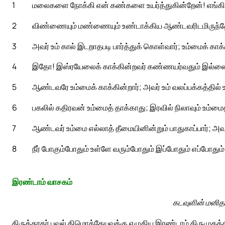
1
மலைகளை நோக்கி என் கண்களை உயர்த்துகின்றேன்! எங்கிரு
2
விண்ணையும் மண்ணையும் உண்டாக்கிய ஆண்டவரிடமிருந்தே 
3
அவர் உம் கால் இடறாதபடி பார்த்துக் கொள்வார்; உம்மைக் காக்க
4
இதோ! இஸ்ரயேலைக் காக்கின்றவர் கண்ணயர்வதும் இல்லை;
5
ஆண்டவரே உம்மைக் காக்கின்றார்; அவர் உம் வலப்பக்கத்தில் 
6
பகலில் கதிரவன் உம்மைத் தாக்காது; இரவில் நிலாவும் உம்மை
7
ஆண்டவர் உம்மை எல்லாத் தீமையினின்றும் பாதுகாப்பார்; அவர்
8
நீர் போகும்போதும் உள்ளே வரும்போதும் இப்போதும் எப்போதும
இரண்டாம் வாசகம்
கடவுளின் மனிதர
திருத்தூதர் பவுல் திமொத்தேயுவுக்கு எழுதிய இரண்டாம் திருமுகத்தி