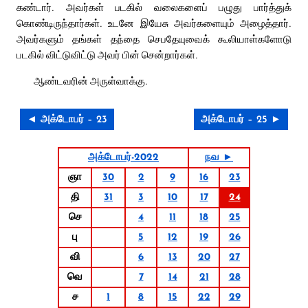
கண்டார். அவர்கள் படகில் வலைகளைப் பழுது பார்த்துக்
கொண்டிருந்தார்கள். உடனே இயேசு அவர்களையும் அழைத்தார்.
அவர்களும் தங்கள் தந்தை செபதேயுவைக் கூலியாள்களோடு
படகில் விட்டுவிட்டு அவர் பின் சென்றார்கள்.
ஆண்டவரின் அருள்வாக்கு.
◄ அக்டோபர் – 23
அக்டோபர் – 25 ►
அக்டோபர்-2022
நவ ►
ஞா
30
2
9
16
23
தி
31
3
10
17
24
செ
4
11
18
25
பு
5
12
19
26
வி
6
13
20
27
வெ
7
14
21
28
ச
1
8
15
22
29