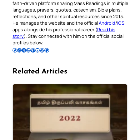
faith-driven platform sharing Mass Readings in multiple
languages, prayers, quotes, catechism, Bible plans,
reflections, and other spiritual resources since 2013.
He manages the website and the official
Android
/
iOS
apps alongside his professional career (
Read his
story
). Stay connected with him on the official social
profiles below.
Follow Pradeep on Facebook
Follow Pradeep on Instagram
Follow Pradeep on X
Follow Pradeep on LinkedIn
Follow Pradeep on Pinterest
Subscribe to Pradeep’s Youtube Channel
Follow Pradeep on WordPress
Follow Pradeep on GitHub
Related Articles