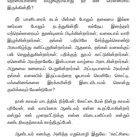
நேர்மையாளரை விழுங்கும்போது நீர் ஏன் மௌனமாய்
இருக்கின்றீர்?
நீர் மானிடரைக் கடல் மீன்கள் போலும் தலைமை இல்லா
ஊர்வன போலும் நடத்துகின்றீர். கல்தேய இனத்தார்
மற்றெல்லாரையும் தூண்டிலால் பிடிக்கின்றார்கள்; வலையால் வாரி
இழுக்கின்றார்கள்; தங்கள் பறியிலே சேர்த்துக்கொண்டு
அகமகிழ்ந்து களிப்புறுகின்றார்கள். ஆதலால், தங்கள் வலைக்குப்
பலி செலுத்துகின்றார்கள்; பறிக்குத் தூபம் காட்டுகின்றார்கள்;
ஏனெனில் அவற்றாலேயே இன்பமான வாழ்வை அடைகின்றார்கள்;
அறுசுவை உணவைப் பெறுகின்றார்கள். அப்படியானால் அவர்கள்
தங்கள் வலையில் இருப்பவற்றை ஓயாமல் வெளியே கொட்டி,
மக்களினங்களை இரக்கமின்றி இடைவிடாமல் கொன்று
குவிக்கவும் வேண்டுமோ?
நான் காவல் மாடத்தில் நிற்பேன்; கோட்டைமேல் நின்று காவல்
புரிவேன்; என் வாயிலாக ஆண்டவர் என்ன கூறப்போகின்றார்
என்றும் என் முறையீட்டுக்கு என்ன விடையளிப்பார் என்றும்
கண்டறிவதற்காகக் காத்திருப்பேன்.
ஆண்டவர் எனக்கு அளித்த மறுமொழி இதுவே: “காட்சியை