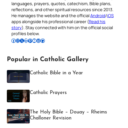
languages, prayers, quotes, catechism, Bible plans,
reflections, and other spiritual resources since 2013.
He manages the website and the official
Android
/
iOS
apps alongside his professional career (
Read his
story
). Stay connected with him on the official social
profiles below.
Follow Pradeep on Facebook
Follow Pradeep on Instagram
Follow Pradeep on X
Follow Pradeep on LinkedIn
Follow Pradeep on Pinterest
Subscribe to Pradeep’s Youtube Channel
Follow Pradeep on WordPress
Follow Pradeep on GitHub
Popular in Catholic Gallery
Catholic Bible in a Year
Catholic Prayers
The Holy Bible – Douay – Rheims
Challoner Revision