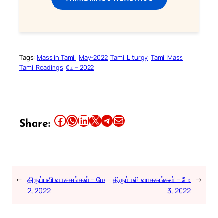
Tags:
Mass in Tamil
May-2022
Tamil Liturgy
Tamil Mass
Tamil Readings
மே – 2022
Share this article on Facebook
Share this article on WhatsApp
Share this article on LinkedIn
Share this article on X
Share this article on Telegram
Email this Article
Share:
←
திருப்பலி வாசகங்கள் – மே
திருப்பலி வாசகங்கள் – மே
→
2, 2022
3, 2022