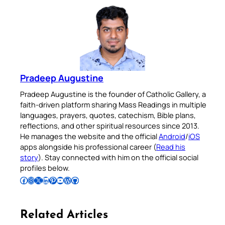
Pradeep Augustine
Pradeep Augustine is the founder of Catholic Gallery, a
faith-driven platform sharing Mass Readings in multiple
languages, prayers, quotes, catechism, Bible plans,
reflections, and other spiritual resources since 2013.
He manages the website and the official
Android
/
iOS
apps alongside his professional career (
Read his
story
). Stay connected with him on the official social
profiles below.
Follow Pradeep on Facebook
Follow Pradeep on Instagram
Follow Pradeep on X
Follow Pradeep on LinkedIn
Follow Pradeep on Pinterest
Subscribe to Pradeep’s Youtube Channel
Follow Pradeep on WordPress
Follow Pradeep on GitHub
Related Articles