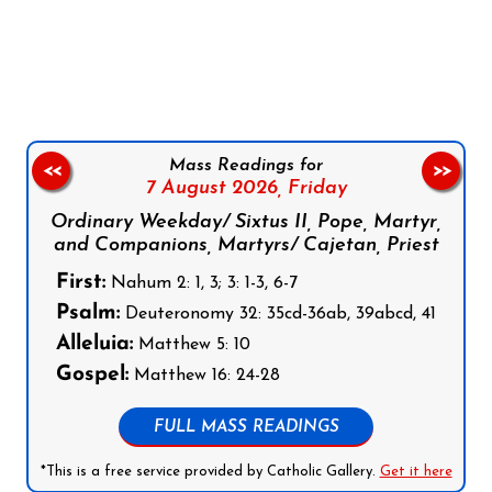
Follow us on Facebook
Follow us on Instagram
Follow us on X
Subscribe to our YouTube Channel
Follow us on WhatsApp
Mass Readings for
<<
>>
7 August 2026,
Friday
Ordinary Weekday/ Sixtus II, Pope, Martyr,
and Companions, Martyrs/ Cajetan, Priest
First:
Nahum 2: 1, 3; 3: 1-3, 6-7
Psalm:
Deuteronomy 32: 35cd-36ab, 39abcd, 41
Alleluia:
Matthew 5: 10
Gospel:
Matthew 16: 24-28
FULL MASS READINGS
*This is a free service provided by Catholic Gallery.
Get it here