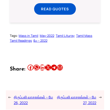
READ QUOTES
Tags:
Mass in Tamil
May-2022
Tamil Liturgy
Tamil Mass
Tamil Readings
மே – 2022
Share this article on Facebook
Share this article on WhatsApp
Share this article on LinkedIn
Share this article on X
Share this article on Telegram
Email this Article
Share:
←
திருப்பலி வாசகங்கள் – மே
திருப்பலி வாசகங்கள் – மே
→
26, 2022
27, 2022