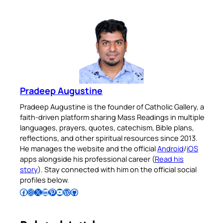
Pradeep Augustine
Pradeep Augustine is the founder of Catholic Gallery, a
faith-driven platform sharing Mass Readings in multiple
languages, prayers, quotes, catechism, Bible plans,
reflections, and other spiritual resources since 2013.
He manages the website and the official
Android
/
iOS
apps alongside his professional career (
Read his
story
). Stay connected with him on the official social
profiles below.
Follow Pradeep on Facebook
Follow Pradeep on Instagram
Follow Pradeep on X
Follow Pradeep on LinkedIn
Follow Pradeep on Pinterest
Subscribe to Pradeep’s Youtube Channel
Follow Pradeep on WordPress
Follow Pradeep on GitHub