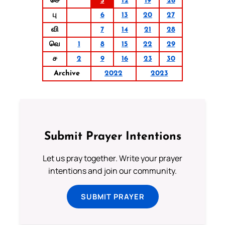
செ
5
12
19
26
பு
6
13
20
27
வி
7
14
21
28
வெ
1
8
15
22
29
ச
2
9
16
23
30
Archive
2022
2023
Submit Prayer Intentions
Let us pray together. Write your prayer
intentions and join our community.
SUBMIT PRAYER