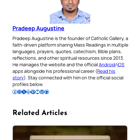
Pradeep Augustine
Pradeep Augustine is the founder of Catholic Gallery, a
faith-driven platform sharing Mass Readings in multiple
languages, prayers, quotes, catechism, Bible plans,
reflections, and other spiritual resources since 2013.
He manages the website and the official
Android
/
iOS
apps alongside his professional career (
Read his
story
). Stay connected with him on the official social
profiles below.
Follow Pradeep on Facebook
Follow Pradeep on Instagram
Follow Pradeep on X
Follow Pradeep on LinkedIn
Follow Pradeep on Pinterest
Subscribe to Pradeep’s Youtube Channel
Follow Pradeep on WordPress
Follow Pradeep on GitHub
Related Articles