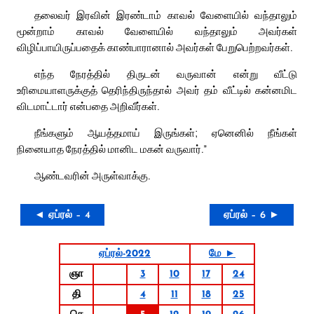
தலைவர் இரவின் இரண்டாம் காவல் வேளையில் வந்தாலும்
மூன்றாம் காவல் வேளையில் வந்தாலும் அவர்கள்
விழிப்பாயிருப்பதைக் காண்பாரானால் அவர்கள் பேறுபெற்றவர்கள்.
எந்த நேரத்தில் திருடன் வருவான் என்று வீட்டு
உரிமையாளருக்குத் தெரிந்திருந்தால் அவர் தம் வீட்டில் கன்னமிட
விடமாட்டார் என்பதை அறிவீர்கள்.
நீங்களும் ஆயத்தமாய் இருங்கள்; ஏனெனில் நீங்கள்
நினையாத நேரத்தில் மானிட மகன் வருவார்.”
ஆண்டவரின் அருள்வாக்கு.
◄ ஏப்ரல் – 4
ஏப்ரல் – 6 ►
ஏப்ரல்-2022
மே ►
ஞா
3
10
17
24
தி
4
11
18
25