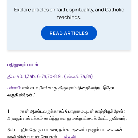
Explore articles on faith, spirituality, and Catholic
teachings.
READ ARTICLES
பதிலுரைப் பாடல்
திபா 40: 1,3ab. 6-7a,7b-8,9 . (பல்லவி: 7a,8a)
பல்லவி:
என் கடவுளே! உமது திருவுளம் நிறைவேற்ற `இதோ
வருகின்றேன்.’
1
நான் ஆண்டவருக்காகப் பொறுமையுடன் காத்திருந்தேன்;
அவரும் என் பக்கம் சாய்ந்து எனது மன்றாட்டைக் கேட்டருளினார்.
3ab
புதியதொரு பாடலை, நம் கடவுளைப் புகழும் பாடலை என்
நாவினின்று எழச் செய்தார். –
பல்லவி