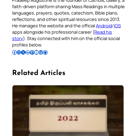
Pradeep Augustine is the founder of Catholic Gallery, a
faith-driven platform sharing Mass Readings in multiple
languages, prayers, quotes, catechism, Bible plans,
reflections, and other spiritual resources since 2013.
He manages the website and the official
Android
/
iOS
apps alongside his professional career (
Read his
story
). Stay connected with him on the official social
profiles below.
Follow Pradeep on Facebook
Follow Pradeep on Instagram
Follow Pradeep on X
Follow Pradeep on LinkedIn
Follow Pradeep on Pinterest
Subscribe to Pradeep’s Youtube Channel
Follow Pradeep on WordPress
Follow Pradeep on GitHub
Related Articles