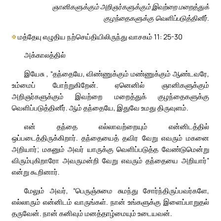
ஞானிகளுக்கும் அறிஞர்களுக்கும் இவற்றை மறைத்துக்
குழந்தைகளுக்கு வெளிப்படுத்தினீர்.
✠
மத்தேயு எழுதிய நற்செய்தியிலிருந்து வாசகம் 11: 25-30
அக்காலத்தில்
இயேசு , “தந்தையே, விண்ணுக்கும் மண்ணுக்கும் ஆண்டவரே,
உம்மைப் போற்றுகிறேன். ஏனெனில் ஞானிகளுக்கும்
அறிஞர்களுக்கும் இவற்றை மறைத்துக் குழந்தைகளுக்கு
வெளிப்படுத்தினீர். ஆம் தந்தையே, இதுவே உமது திருவுளம்.
என் தந்தை எல்லாவற்றையும் என்னிடத்தில்
ஒப்படைத்திருக்கிறார். தந்தையைத் தவிர வேறு எவரும் மகனை
அறியார்; மகனும் அவர் யாருக்கு வெளிப்படுத்த வேண்டுமென்று
விரும்புகிறாரோ அவருமன்றி வேறு எவரும் தந்தையை அறியார்”
என்று கூறினார்.
மேலும் அவர், “பெருஞ்சுமை சுமந்து சோர்ந்திருப்பவர்களே,
எல்லாரும் என்னிடம் வாருங்கள். நான் உங்களுக்கு இளைப்பாறுதல்
தருவேன். நான் கனிவும் மனத்தாழ்மையும் உடையவன்.