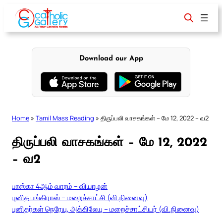
Skip
to
content
Download our App
Home
»
Tamil Mass Reading
»
திருப்பலி வாசகங்கள் – மே 12, 2022 – வ2
திருப்பலி வாசகங்கள் – மே 12, 2022
– வ2
பாஸ்கா 4ஆம் வாரம் – வியாழன்
புனித பங்கிராஸ் – மறைச்சாட்சி (வி.நினைவு)
புனிதர்கள் நெரேயு, அக்கிலேயு – மறைச்சாட்சியர் (வி.நினைவு)