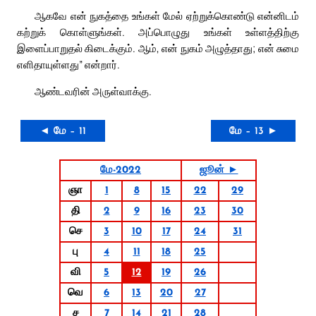
ஆகவே என் நுகத்தை உங்கள் மேல் ஏற்றுக்கொண்டு என்னிடம்
கற்றுக் கொள்ளுங்கள். அப்பொழுது உங்கள் உள்ளத்திற்கு
இளைப்பாறுதல் கிடைக்கும். ஆம், என் நுகம் அழுத்தாது; என் சுமை
எளிதாயுள்ளது” என்றார்.
ஆண்டவரின் அருள்வாக்கு.
◄ மே – 11
மே – 13 ►
மே-2022
ஜூன் ►
ஞா
1
8
15
22
29
தி
2
9
16
23
30
செ
3
10
17
24
31
பு
4
11
18
25
வி
5
12
19
26
வெ
6
13
20
27
ச
7
14
21
28