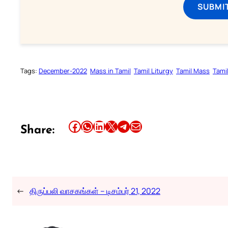
SUBMI
Tags:
December-2022
Mass in Tamil
Tamil Liturgy
Tamil Mass
Tami
Share this article on Facebook
Share this article on WhatsApp
Share this article on LinkedIn
Share this article on X
Share this article on Telegram
Email this Article
Share:
←
திருப்பலி வாசகங்கள் – டிசம்பர் 21, 2022