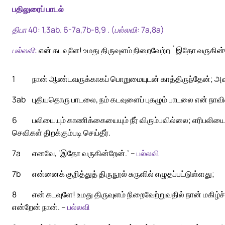
பதிலுரைப் பாடல்
திபா 40: 1,3ab. 6-7a,7b-8,9 . (பல்லவி: 7a,8a)
பல்லவி:
என் கடவுளே! உமது திருவுளம் நிறைவேற்ற `இதோ வருகின்
1
நான் ஆண்டவருக்காகப் பொறுமையுடன் காத்திருந்தேன்; அவரு
3ab
புதியதொரு பாடலை, நம் கடவுளைப் புகழும் பாடலை என் நாவின
6
பலியையும் காணிக்கையையும் நீர் விரும்பவில்லை; எரிபலியைய
செவிகள் திறக்கும்படி செய்தீர்.
7a
எனவே, ‘இதோ வருகின்றேன்.’ –
பல்லவி
7b
என்னைக் குறித்துத் திருநூல் சுருளில் எழுதப்பட்டுள்ளது;
8
என் கடவுளே! உமது திருவுளம் நிறைவேற்றுவதில் நான் மகிழ்ச
என்றேன் நான். –
பல்லவி