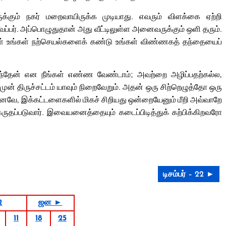
ருக்கும் நகர் மறைவாயிருக்க முடியாது. எவரும் விளக்கை ஏற்றி
ைப்பர். அப்பொழுதுதான் அது வீட்டிலுள்ள அனைவருக்கும் ஒளி தரும்.
ள் உங்கள் நற்செயல்களைக் கண்டு உங்கள் விண்ணகத் தந்தையைப்
தேன் என நீங்கள் எண்ண வேண்டாம்; அவற்றை அழிப்பதற்கல்ல,
ுன் திருச்சட்டம் யாவும் நிறைவேறும். அதன் ஒரு சிற்றெழுத்தோ ஒரு
எனவே, இக்கட்டளைகளில் மிகச் சிறியது ஒன்றையேனும் மீறி அவ்வாறே
 கருதப்படுவார். இவையனைத்தையும் கடைப்பிடித்துக் கற்பிக்கிறவரோ
டிசம்பர் – 22 ►
2
ஜன ►
11
18
25