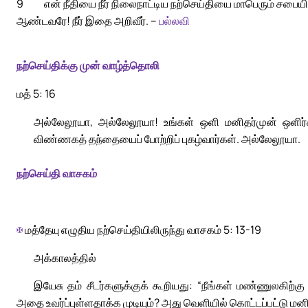
9
என் நீதியை நீர் நிலைநாட்டிய நற்செய்தியை மாபெரும் சபை
ஆண்டவரே! நீர் இதை அறிவீர். –
பல்லவி
நற்செய்திக்கு முன் வாழ்த்தொலி
மத் 5: 16
அல்லேலூயா, அல்லேலூயா! உங்கள் ஒளி மனிதர்முன் ஒளிர
விண்ணகத் தந்தையைப் போற்றிப் புகழ்வார்கள். அல்லேலூயா.
நற்செய்தி வாசகம்
✠
மத்தேயு எழுதிய நற்செய்தியிலிருந்து வாசகம் 5: 13-19
அக்காலத்தில்
இயேசு தம் சீடர்களுக்குக் கூறியது: “நீங்கள் மண்ணுலகிற்கு 
அதை உவர்ப்புள்ளதாக்க முடியும்? அது வெளியில் கொட்டப்பட்டு மனித