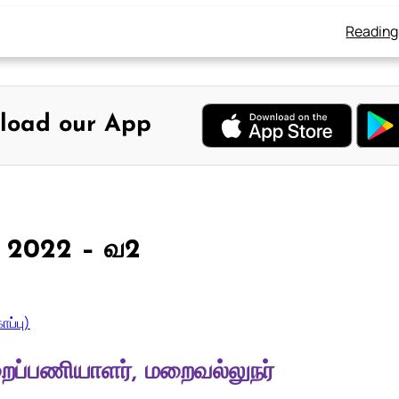
Reading
load our App
1, 2022 – வ2
ப்பு)
மறைப்பணியாளர், மறைவல்லுநர்