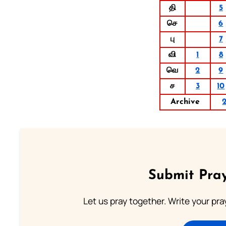
தி
5
செ
6
பு
7
வி
1
8
வெ
2
9
ச
3
10
Archive
Submit Pray
Let us pray together. Write your pr