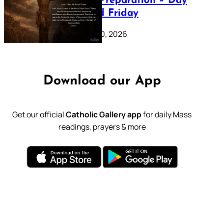
Lenten Preparation – Day
39: Good Friday
February 20, 2026
Download our App
Get our official
Catholic Gallery app
for daily Mass
readings, prayers & more