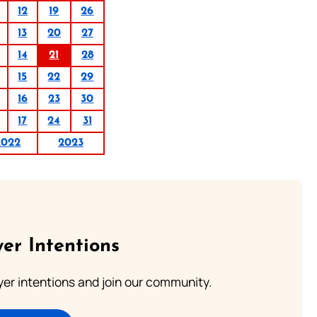
12
19
26
13
20
27
14
21
28
15
22
29
16
23
30
17
24
31
2022
2023
er Intentions
ayer intentions and join our community.