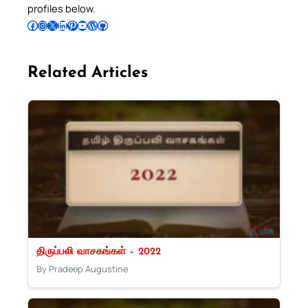
profiles below.
Follow Pradeep on Facebook
Follow Pradeep on Instagram
Follow Pradeep on X
Follow Pradeep on LinkedIn
Follow Pradeep on Pinterest
Subscribe to Pradeep’s Youtube Channel
Follow Pradeep on WordPress
Follow Pradeep on GitHub
Related Articles
திருப்பலி வாசகங்கள் – 2022
By Pradeep Augustine