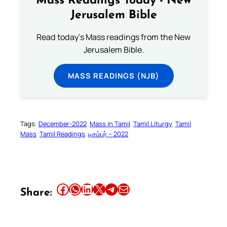
Mass Readings Today - New
Jerusalem Bible
Read today's Mass readings from the New
Jerusalem Bible.
MASS READINGS (NJB)
Tags:
December-2022
Mass in Tamil
Tamil Liturgy
Tamil
Mass
Tamil Readings
டிசம்பர் – 2022
Share this article on Facebook
Share this article on WhatsApp
Share this article on LinkedIn
Share this article on X
Share this article on Telegram
Email this Article
Share: