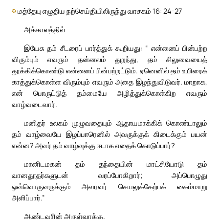
✠
மத்தேயு எழுதிய நற்செய்தியிலிருந்து வாசகம் 16: 24-27
அக்காலத்தில்
இயேசு தம் சீடரைப் பார்த்துக் கூறியது: “ என்னைப் பின்பற்ற
விரும்பும் எவரும் தன்னலம் துறந்து, தம் சிலுவையைத்
தூக்கிக்கொண்டு என்னைப் பின்பற்றட்டும். ஏனெனில் தம் உயிரைக்
காத்துக்கொள்ள விரும்பும் எவரும் அதை இழந்துவிடுவர். மாறாக,
என் பொருட்டுத் தம்மையே அழித்துக்கொள்கிற எவரும்
வாழ்வடைவார்.
மனிதர் உலகம் முழுவதையும் ஆதாயமாக்கிக் கொண்டாலும்
தம் வாழ்வையே இழப்பாரெனில் அவருக்குக் கிடைக்கும் பயன்
என்ன? அவர் தம் வாழ்வுக்கு ஈடாக எதைக் கொடுப்பார்?
மானிடமகன் தம் தந்தையின் மாட்சியோடு தம்
வானதூதர்களுடன் வரப்போகிறார்; அப்பொழுது
ஒவ்வொருவருக்கும் அவரவர் செயலுக்கேற்பக் கைம்மாறு
அளிப்பார்.”
ஆண்டவரின் அருள்வாக்கு.