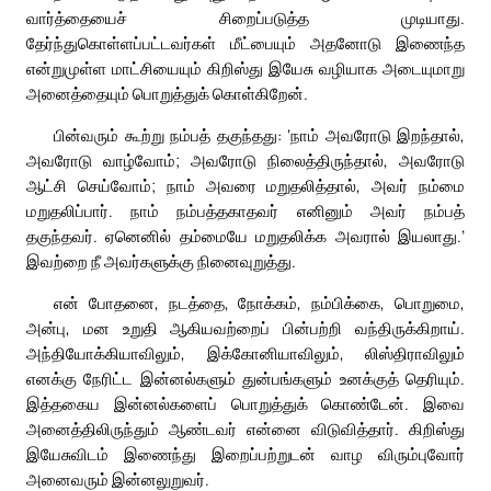
வார்த்தையைச் சிறைப்படுத்த முடியாது.
தேர்ந்துகொள்ளப்பட்டவர்கள் மீட்பையும் அதனோடு இணைந்த
என்றுமுள்ள மாட்சியையும் கிறிஸ்து இயேசு வழியாக அடையுமாறு
அனைத்தையும் பொறுத்துக் கொள்கிறேன்.
பின்வரும் கூற்று நம்பத் தகுந்தது: ‘நாம் அவரோடு இறந்தால்,
அவரோடு வாழ்வோம்; அவரோடு நிலைத்திருந்தால், அவரோடு
ஆட்சி செய்வோம்; நாம் அவரை மறுதலித்தால், அவர் நம்மை
மறுதலிப்பார். நாம் நம்பத்தகாதவர் எனினும் அவர் நம்பத்
தகுந்தவர். ஏனெனில் தம்மையே மறுதலிக்க அவரால் இயலாது.’
இவற்றை நீ அவர்களுக்கு நினைவுறுத்து.
என் போதனை, நடத்தை, நோக்கம், நம்பிக்கை, பொறுமை,
அன்பு, மன உறுதி ஆகியவற்றைப் பின்பற்றி வந்திருக்கிறாய்.
அந்தியோக்கியாவிலும், இக்கோனியாவிலும், லிஸ்திராவிலும்
எனக்கு நேரிட்ட இன்னல்களும் துன்பங்களும் உனக்குத் தெரியும்.
இத்தகைய இன்னல்களைப் பொறுத்துக் கொண்டேன். இவை
அனைத்திலிருந்தும் ஆண்டவர் என்னை விடுவித்தார். கிறிஸ்து
இயேசுவிடம் இணைந்து இறைப்பற்றுடன் வாழ விரும்புவோர்
அனைவரும் இன்னலுறுவர்.