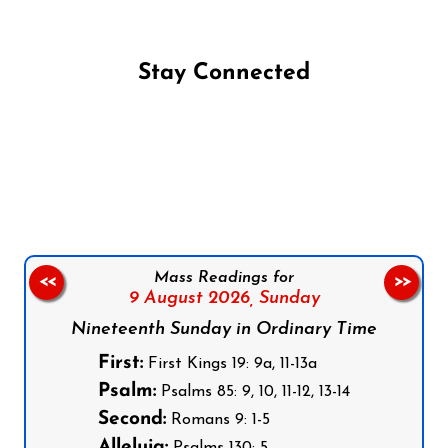
Stay Connected
Follow us on Facebook
Follow us on Instagram
Follow us on X
Subscribe to our YouTube Channel
Follow us on WhatsApp
Mass Readings for
<<
>>
9 August 2026,
Sunday
Nineteenth Sunday in Ordinary Time
First:
First Kings 19: 9a, 11-13a
Psalm:
Psalms 85: 9, 10, 11-12, 13-14
Second:
Romans 9: 1-5
Alleluia:
Psalms 130: 5