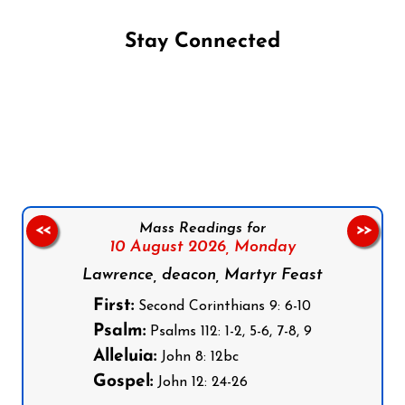
Stay Connected
Follow us on Facebook
Follow us on Instagram
Follow us on X
Subscribe to our YouTube Channel
Follow us on WhatsApp
Mass Readings for
<<
>>
10 August 2026,
Monday
Lawrence, deacon, Martyr Feast
First:
Second Corinthians 9: 6-10
Psalm:
Psalms 112: 1-2, 5-6, 7-8, 9
Alleluia:
John 8: 12bc
Gospel:
John 12: 24-26