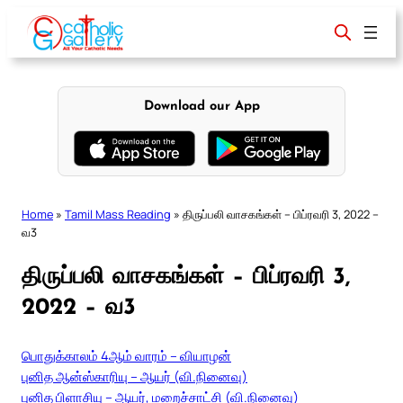
Skip
to
content
Download our App
Home
»
Tamil Mass Reading
»
திருப்பலி வாசகங்கள் – பிப்ரவரி 3, 2022 –
வ3
திருப்பலி வாசகங்கள் – பிப்ரவரி 3,
2022 – வ3
பொதுக்காலம் 4ஆம் வாரம் – வியாழன்
புனித ஆன்ஸ்காரியு – ஆயர் (வி.நினைவு)
புனித பிளாசியு – ஆயர், மறைச்சாட்சி (வி.நினைவு)