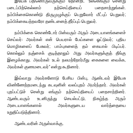
இயேசு பதினொருவருக்கும் தோன்றி, “உலகெங்கும் சென்று
படைப்பிற்கெல்லாம் நற்செய்தியைப் பறைசாற்றுங்கள்.
நம்பிக்கைகொண்டு திருமுழுக்குப் பெறுவோர் மீட்புப் பெறுவர்;
நம்பிக்கையற்றவரோ தண்டனைத் தீர்ப்புப் பெறுவர்.
நம்பிக்கை கொண்டோர் பின்வரும் அரும் அடையாளங்களைச்
செய்வர்: அவர்கள் என் பெயரால் பேய்களை ஓட்டுவர்; புதிய
மொழிகளைப் பேசுவர்; பாம்புகளைத் தம் கையால் பிடிப்பர்.
கொல்லும் நஞ்சைக் குடித்தாலும் அது அவர்களுக்குத் தீங்கு
இழைக்காது. அவர்கள் உடல் நலமற்றோர்மீது கைகளை வைக்க,
அவர்கள் குணமடைவர்” என்று கூறினார்.
இவ்வாறு அவர்களோடு பேசிய பின்பு, ஆண்டவர் இயேசு
விண்ணேற்றமடைந்து கடவுளின் வலப்புறம் அமர்ந்தார். அவர்கள்
புறப்பட்டுச் சென்று எங்கும் நற்செய்தியைப் பறைசாற்றினர்.
ஆண்டவரும் உடனிருந்து செயல்பட்டு, நிகழ்ந்த அரும்
அடையாளங்களால் அவர்களுடைய வார்த்தையை
உறுதிப்படுத்தினார்.
ஆண்டவரின் அருள்வாக்கு.