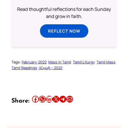
Read thoughtful reflections for each Sunday
and grow in faith.
REFLECT NOW
Tags:
February-2022
Mass in Tamil
Tamil Liturgy
Tamil Mass
Tamil Readings
பிப்ரவரி – 2022
Share this article on Facebook
Share this article on WhatsApp
Share this article on LinkedIn
Share this article on X
Share this article on Telegram
Email this Article
Share: