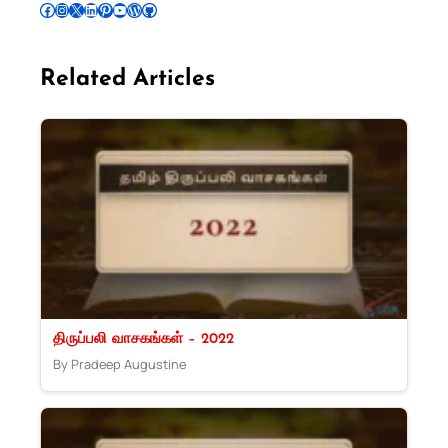
Follow Pradeep on Facebook
Follow Pradeep on Instagram
Follow Pradeep on X
Follow Pradeep on LinkedIn
Follow Pradeep on Pinterest
Subscribe to Pradeep’s Youtube Channel
Follow Pradeep on WordPress
Follow Pradeep on GitHub
Related Articles
திருப்பலி வாசகங்கள் – 2022
By Pradeep Augustine