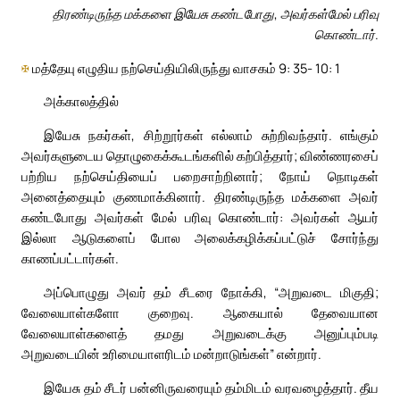
திரண்டிருந்த மக்களை இயேசு கண்டபோது, அவர்கள்மேல் பரிவு
கொண்டார்.
✠
மத்தேயு எழுதிய நற்செய்தியிலிருந்து வாசகம் 9: 35- 10: 1
அக்காலத்தில்
இயேசு நகர்கள், சிற்றூர்கள் எல்லாம் சுற்றிவந்தார். எங்கும்
அவர்களுடைய தொழுகைக்கூடங்களில் கற்பித்தார்; விண்ணரசைப்
பற்றிய நற்செய்தியைப் பறைசாற்றினார்; நோய் நொடிகள்
அனைத்தையும் குணமாக்கினார். திரண்டிருந்த மக்களை அவர்
கண்டபோது அவர்கள் மேல் பரிவு கொண்டார்: அவர்கள் ஆயர்
இல்லா ஆடுகளைப் போல அலைக்கழிக்கப்பட்டுச் சோர்ந்து
காணப்பட்டார்கள்.
அப்பொழுது அவர் தம் சீடரை நோக்கி, “அறுவடை மிகுதி;
வேலையாள்களோ குறைவு. ஆகையால் தேவையான
வேலையாள்களைத் தமது அறுவடைக்கு அனுப்பும்படி
அறுவடையின் உரிமையாளரிடம் மன்றாடுங்கள்” என்றார்.
இயேசு தம் சீடர் பன்னிருவரையும் தம்மிடம் வரவழைத்தார். தீய