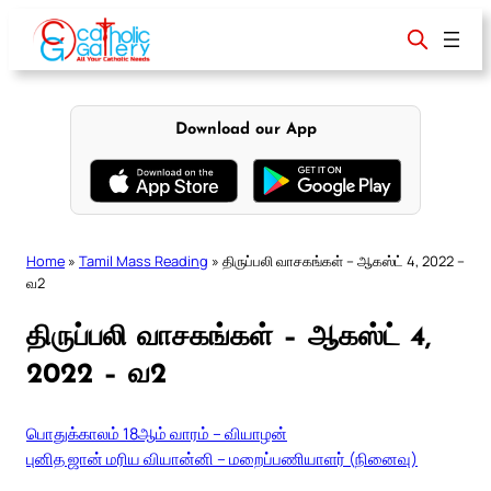
Skip
to
content
Download our App
Home
»
Tamil Mass Reading
»
திருப்பலி வாசகங்கள் – ஆகஸ்ட் 4, 2022 –
வ2
திருப்பலி வாசகங்கள் – ஆகஸ்ட் 4,
2022 – வ2
பொதுக்காலம் 18ஆம் வாரம் – வியாழன்
புனித ஜான் மரிய வியான்னி – மறைப்பணியாளர் (நினைவு)