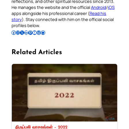
reflections, and other spiritual resources since 2013.
He manages the website and the official
Android
/
iOS
apps alongside his professional career (
Read his
story
). Stay connected with him on the official social
profiles below.
Follow Pradeep on Facebook
Follow Pradeep on Instagram
Follow Pradeep on X
Follow Pradeep on LinkedIn
Follow Pradeep on Pinterest
Subscribe to Pradeep’s Youtube Channel
Follow Pradeep on WordPress
Follow Pradeep on GitHub
Related Articles
திருப்பலி வாசகங்கள் – 2022