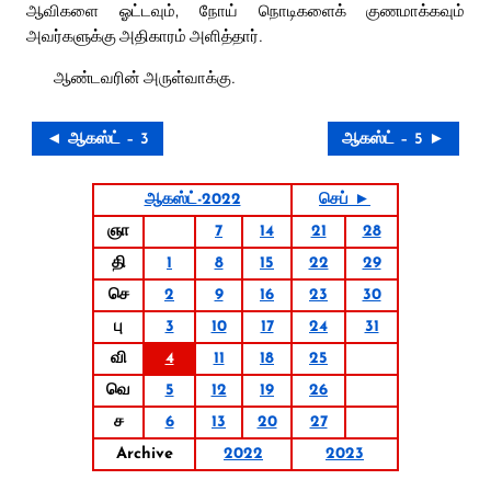
ஆவிகளை ஓட்டவும், நோய் நொடிகளைக் குணமாக்கவும்
அவர்களுக்கு அதிகாரம் அளித்தார்.
ஆண்டவரின் அருள்வாக்கு.
◄ ஆகஸ்ட் – 3
ஆகஸ்ட் – 5 ►
ஆகஸ்ட்-2022
செப் ►
ஞா
7
14
21
28
தி
1
8
15
22
29
செ
2
9
16
23
30
பு
3
10
17
24
31
வி
4
11
18
25
வெ
5
12
19
26
ச
6
13
20
27
Archive
2022
2023