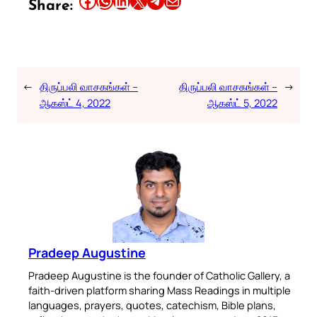
Share this article on Facebook
Share this article on WhatsApp
Share this article on LinkedIn
Share this article on X
Share this article on Telegram
Email this Article
Share:
←
திருப்பலி வாசகங்கள் –
திருப்பலி வாசகங்கள் –
→
ஆகஸ்ட் 4, 2022
ஆகஸ்ட் 5, 2022
Pradeep Augustine
Pradeep Augustine is the founder of Catholic Gallery, a
faith-driven platform sharing Mass Readings in multiple
languages, prayers, quotes, catechism, Bible plans,